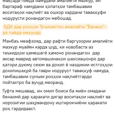
мақсади пиёда намудани амалиёти мазкур, ин
бартараф намудани ҳолатҳои тамбашавии
воситаҳои нақлиёт ва ошкор кардани таваққуфи
нодурусти ронандагон мебошад.
БДА дар роҳҳои Тоҷикистон амалиёти "Бачаҳо"- 
ро пиёда мекунад
Манбаъ меафзояд, дар рафти баргузории амалиёти
мазкур муайян карда шуд, ки новобаста аз
таъкидҳои ҳамешагӣ ҳамоно ронандагон дар
аксар маврид автомашинаҳои шахсиашонро дар
қатори дуюму сеюм ва дохил ё наздикии истгоҳҳои
дохилишаҳрӣ ба таври нодуруст таваққуф намуда,
тамбашавии сунъии роҳҳои нақлиётгарди
пойтахтро ба вуҷуд меоранд.
Гуфта мешавад, ин омил боиси ба миён омадани
беназмӣ дар ҳаракати дигар воситаҳои нақлиёт ва
норозигии шаҳрвандону иштирокчиёни ҳаракати
роҳ гардидааст.