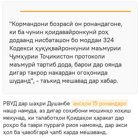
"Кормандони бозрасӣ он ронандагоне,
ки ба чунин қоидавайронкунӣ роҳ
додаанд нисбаташон бо моддаи 324
Кодекси ҳуқуқвайронкунии маъмурии
Ҷумҳурии Тоҷикистон протоколи
маъмурӣ тартиб дода, барои дар оянда
дигар такрор накардан огоҳонида
шуданд", - таъкид мешавад дар хабар.
РВУД дар шаҳри Душанбе
аксҳои 15 ронандаро
нашр намуда, аз дигар соҳибони мошинҳо хоҳиш
мекунад, ки талаботҳои Қоидаҳои ҳаракат дар
роҳро ба таври пуррагӣ риоя намоянд, дар акси
ҳол ба ҷавобгарӣ ҷалб карда мешаванд.