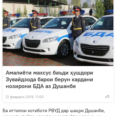
Амалиёти махсус баъди ҳушдори
Зувайдзода барои берун кардани
нозирони БДА аз Душанбе
21 феврали 2019, 11:00
Ба иттилои котиботи РВУД дар шаҳри Душанбе,