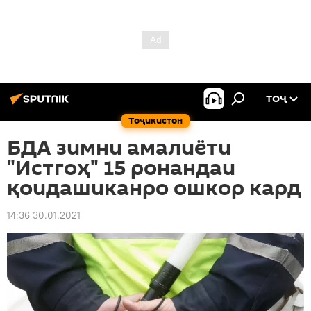
ТОҶ
Тоҷикистон
БДА зимни амалиёти
"Истгоҳ" 15 ронандаи
қоидашиканро ошкор кард
14:36 30.01.2021