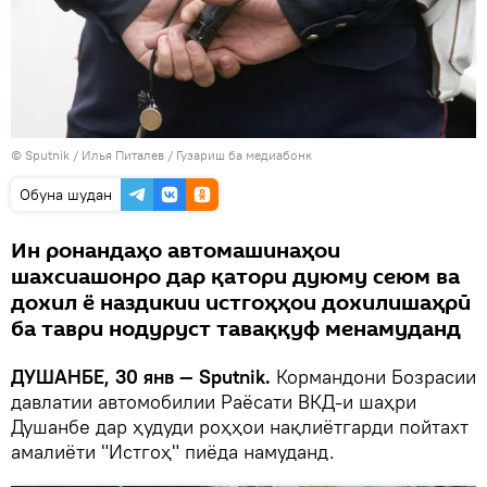
©
Sputnik
/ Илья Питалев
/
Гузариш ба медиабонк
Обуна шудан
Ин ронандаҳо автомашинаҳои
шахсиашонро дар қатори дуюму сеюм ва
дохил ё наздикии истгоҳҳои дохилишаҳрӣ
ба таври нодуруст таваққуф менамуданд
ДУШАНБЕ, 30 янв — Sputnik.
Кормандони Бозрасии
давлатии автомобилии Раёсати ВКД-и шаҳри
Душанбе дар ҳудуди роҳҳои нақлиётгарди пойтахт
амалиёти "Истгоҳ" пиёда намуданд.