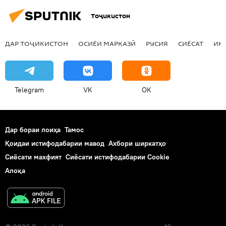
Тоҷикистон
ДАР ТОҶИКИСТОН
ОСИЁИ МАРКАЗӢ
РУСИЯ
СИЁСАТ
ИҚ
Telegram
VK
OK
Дар бораи лоиҳа
Тамос
Қоидаи истифодабарии мавод
Ахбори ширкатҳо
Сиёсати махфият
Сиёсати истифодабарии Cookie
Алоқа