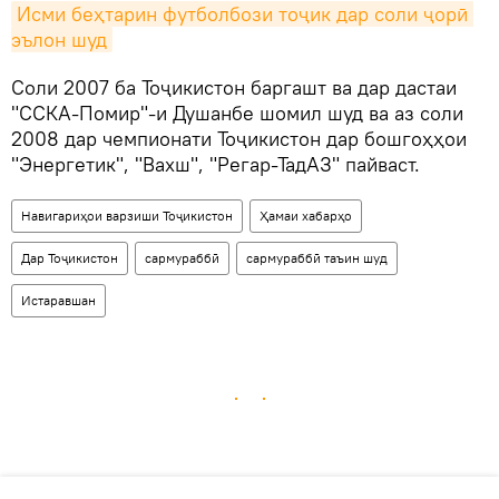
Исми беҳтарин футболбози тоҷик дар соли ҷорӣ 
эълон шуд
Соли 2007 ба Тоҷикистон баргашт ва дар дастаи
"ССКА-Помир"-и Душанбе шомил шуд ва аз соли
2008 дар чемпионати Тоҷикистон дар бошгоҳҳои
"Энергетик", "Вахш", "Регар-ТадАЗ" пайваст.
Навигариҳои варзиши Тоҷикистон
Ҳамаи хабарҳо
Дар Тоҷикистон
сармураббӣ
сармураббӣ таъин шуд
Истаравшан