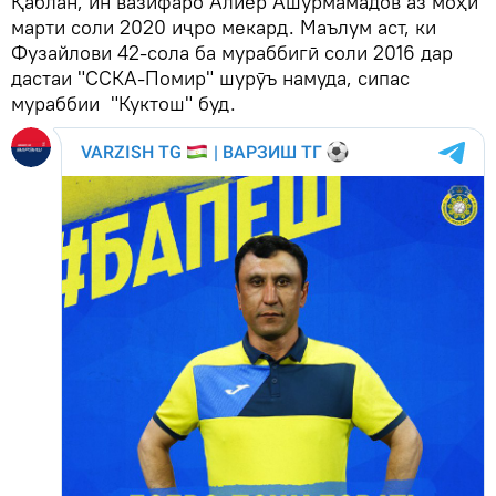
Қаблан, ин вазифаро Алиёр Ашӯрмамадов аз моҳи
марти соли 2020 иҷро мекард. Маълум аст, ки
Фузайлови 42-сола ба мураббигӣ соли 2016 дар
дастаи "ССКА-Помир" шурӯъ намуда, сипас
мураббии "Куктош" буд.