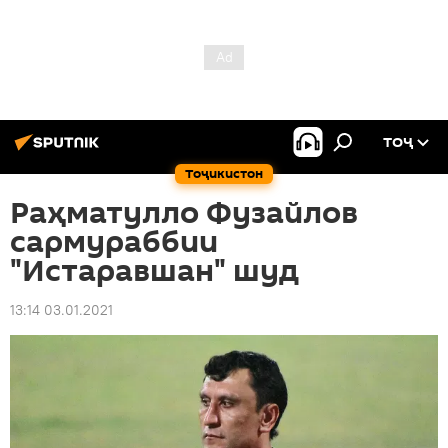
ТОҶ
Тоҷикистон
Раҳматулло Фузайлов
сармураббии
"Истаравшан" шуд
13:14 03.01.2021