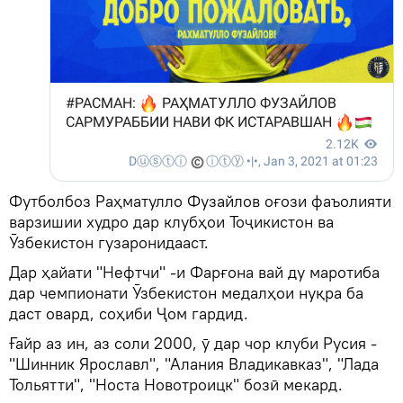
Футболбоз Раҳматулло Фузайлов оғози фаъолияти
варзишии худро дар клубҳои Тоҷикистон ва
Ӯзбекистон гузаронидааст.
Дар ҳайати "Нефтчи" -и Фарғона вай ду маротиба
дар чемпионати Ӯзбекистон медалҳои нуқра ба
даст овард, соҳиби Ҷом гардид.
Ғайр аз ин, аз соли 2000, ӯ дар чор клуби Русия -
"Шинник Ярославл", "Алания Владикавказ", "Лада
Тольятти", "Носта Новотроицк" бозӣ мекард.