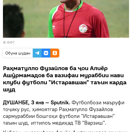
©
ФФТ
Обуна шудан
Раҳматулло Фузайлов ба ҷои Алиёр
Ашӯрмамадов ба вазифаи мураббии нави
клуби футболи "Истаравшан" таъин карда
шуд
ДУШАНБЕ, 3 янв — Sputnik.
Футболбози маъруфи
тоҷику рус, ҳимоятгар Раҳматулло Фузайлов
сармураббии бошгоҳи футболи "Истаравшан"
таъин шуд, иттилоъ медиҳад ТВ "Варзиш".