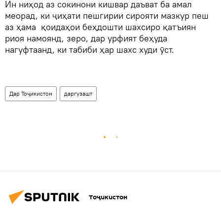
Ин ниҳод аз сокинони кишвар даъват ба амал
меорад, ки ҷиҳати пешгирии сирояти мазкур пеш
аз ҳама қоидаҳои беҳдошти шахсиро қатъиян
риоя намоянд, зеро, дар урфият беҳуда
нагуфтаанд, ки табиби ҳар шахс худи ӯст.
Дар Тоҷикистон
даргузашт
Тоҷикистон