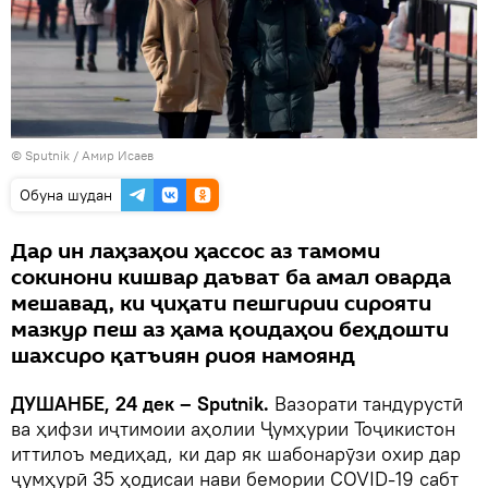
©
Sputnik
/ Амир Исаев
Обуна шудан
Дар ин лаҳзаҳои ҳассос аз тамоми
сокинони кишвар даъват ба амал оварда
мешавад, ки ҷиҳати пешгирии сирояти
мазкур пеш аз ҳама қоидаҳои беҳдошти
шахсиро қатъиян риоя намоянд
ДУШАНБЕ, 24 дек – Sputnik.
Вазорати тандурустӣ
ва ҳифзи иҷтимоии аҳолии Ҷумҳурии Тоҷикистон
иттилоъ медиҳад, ки дар як шабонарӯзи охир дар
ҷумҳурӣ 35 ҳодисаи нави бемории COVID-19 сабт