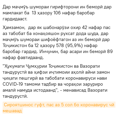
Дар маҷмӯъ шумораи гирифторони ин беморӣ дар
мамлакат ба 13 ҳазору 106 нафар баробар
гардидааст.
Ҳамзамон, дар як шабонарӯзи охир 42 нафар пас
аз табобат ба хонаҳояшон рухсат дода шуда, дар
маҷмӯъ шумораи шифоёфтагон аз ин беморӣ дар
Тоҷикистон ба 12 ҳазору 578 (95,9%) нафар
баробар гардид. Инчунин, бар асари ин беморӣ 89
нафар фавтидаанд.
"Ҳукумати Ҷумҳурии Тоҷикистон ва Вазорати
тандурустӣ ва ҳифзи иҷтимоии аҳолӣ айни замон
ҷиҳати пешгирӣ ва табобати коронавируси нави
CОVID-19 тамоми тадбир ва чораҳои заруриро
амалӣ намуда истодаанд", - менависад Вазорати
тандурустӣ.
Сироятшинос гуфт, пас аз 5 сол бо коронавирус чӣ 
мешавад