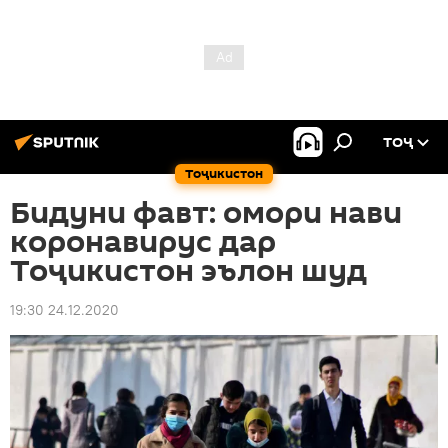
ТОҶ
Тоҷикистон
Бидуни фавт: омори нави
коронавирус дар
Тоҷикистон эълон шуд
19:30 24.12.2020