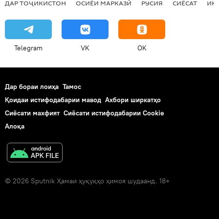
ДАР ТОҶИКИСТОН
ОСИЁИ МАРКАЗӢ
РУСИЯ
СИЁСАТ
ИҚ
Telegram
VK
OK
Дар бораи лоиҳа
Тамос
Қоидаи истифодабарии мавод
Ахбори ширкатҳо
Сиёсати махфият
Сиёсати истифодабарии Cookie
Алоқа
© 2026 Sputnik Ҳамаи ҳуқуқҳо ҳимоя шудаанд. 18+