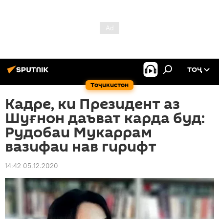
ТОҶ
Тоҷикистон
Кадре, ки Президент аз
Шуғнон даъват карда буд:
Рудобаи Мукаррам
вазифаи нав гирифт
14:42 05.12.2020