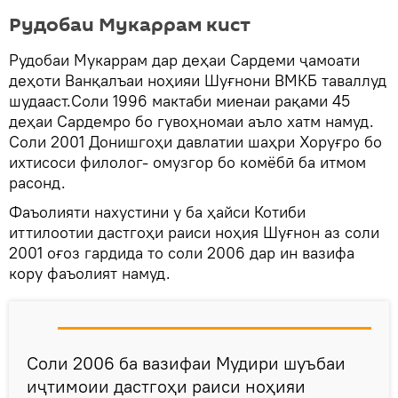
Рудобаи Мукаррам кист
Рудобаи Мукаррам дар деҳаи Сардеми ҷамоати
деҳоти Ванқалъаи ноҳияи Шуғнони ВМКБ таваллуд
шудааст.Соли 1996 мактаби миенаи рақами 45
деҳаи Сардемро бо гувоҳномаи аъло хатм намуд.
Соли 2001 Донишгоҳи давлатии шаҳри Хоруғро бо
ихтисоси филолог- омузгор бо комёбӣ ба итмом
расонд.
Фаъолияти нахустини у ба ҳайси Котиби
иттилоотии дастгоҳи раиси ноҳия Шуғнон аз соли
2001 оғоз гардида то соли 2006 дар ин вазифа
кору фаъолият намуд.
Соли 2006 ба вазифаи Мудири шуъбаи
иҷтимоии дастгоҳи раиси ноҳияи