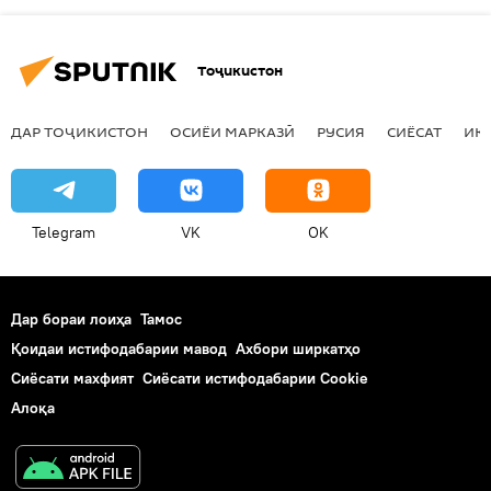
Тоҷикистон
ДАР ТОҶИКИСТОН
ОСИЁИ МАРКАЗӢ
РУСИЯ
СИЁСАТ
ИҚ
Telegram
VK
OK
Дар бораи лоиҳа
Тамос
Қоидаи истифодабарии мавод
Ахбори ширкатҳо
Сиёсати махфият
Сиёсати истифодабарии Cookie
Алоқа