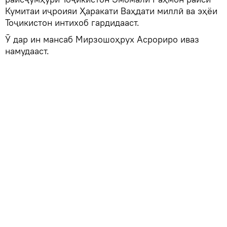
Кумитаи иҷроияи Ҳаракати Ваҳдати миллӣ ва эҳёи
Тоҷикистон интихоб гардидааст.
Ӯ дар ин мансаб Мирзошоҳрух Асрориро иваз
намудааст.