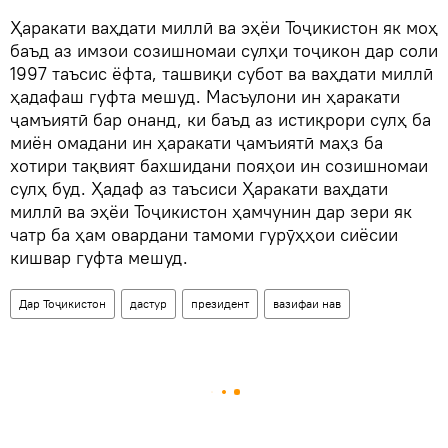
Ҳаракати ваҳдати миллӣ ва эҳёи Тоҷикистон як моҳ
баъд аз имзои созишномаи сулҳи тоҷикон дар соли
1997 таъсис ёфта, ташвиқи субот ва ваҳдати миллӣ
ҳадафаш гуфта мешуд. Масъулони ин ҳаракати
ҷамъиятӣ бар онанд, ки баъд аз истиқрори сулҳ ба
миён омадани ин ҳаракати ҷамъиятӣ маҳз ба
хотири тақвият бахшидани пояҳои ин созишномаи
сулҳ буд. Ҳадаф аз таъсиси Ҳаракати ваҳдати
миллӣ ва эҳёи Тоҷикистон ҳамчунин дар зери як
чатр ба ҳам овардани тамоми гурӯҳҳои сиёсии
кишвар гуфта мешуд.
Дар Тоҷикистон
дастур
президент
вазифаи нав