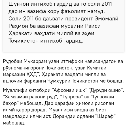
Шуғнон интихоб гардид ва то соли 2011
дар ин вазифа кору фаъолият намуд.
Соли 2011 бо даъвати президент Эмомалӣ
Раҳмон ба вазифаи муовини Раиси
Ҳаракати ваҳдати миллӣ ва эҳеи
Тоҷикистон интихоб гардид.
Рудобаи Мукаррам узви иттифоқи нависандагон ва
рӯзноманигорони Тоҷикистон, узви Кумитаи
марказии ҲХДТ, Ҳаракати ваҳдати миллӣ ва
аълочии фарҳанги Ҷумҳурии Тоҷикистон ме бошад.
Муаллифи китобҳои "Афсонаи ишқ" "Дуруди ошно",
"Замзамаи равони руд", " Гулреза" ва "Гулвожаи
баҳор" мебошад. Дар ҳарафаи ҳимояи рисолаи
илмӣ қарор дорад. Муаллифи зиёда аз бист
мақолаҳои илмӣ аст. Дорандаи ордени "Шараф"
мабошад.