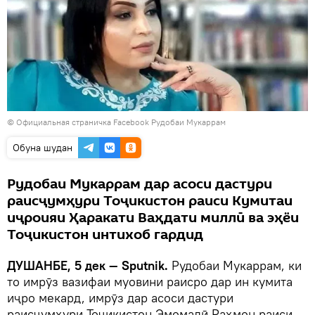
©
Официальная страничка Facebook Рудобаи Мукаррам
Обуна шудан
Рудобаи Мукаррам дар асоси дастури
раисҷумҳури Тоҷикистон раиси Кумитаи
иҷроияи Ҳаракати Ваҳдати миллӣ ва эҳёи
Тоҷикистон интихоб гардид
ДУШАНБЕ, 5 дек — Sputnik.
Рудобаи Мукаррам, ки
то имрӯз вазифаи муовини раисро дар ин кумита
иҷро мекард, имрӯз дар асоси дастури
раисҷумҳури Тоҷикистон Эмомалӣ Раҳмон раиси