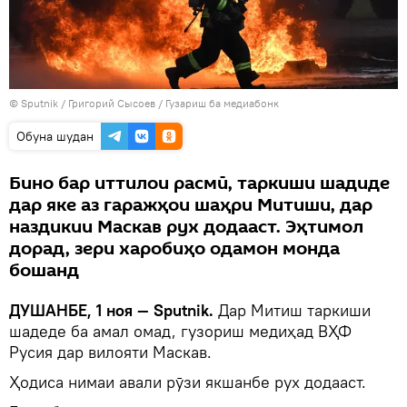
©
Sputnik
/ Григорий Сысоев
/
Гузариш ба медиабонк
Обуна шудан
Бино бар иттилои расмӣ, таркиши шадиде
дар яке аз гаражҳои шаҳри Митиши, дар
наздикии Маскав рух додааст. Эҳтимол
дорад, зери харобиҳо одамон монда
бошанд
ДУШАНБЕ, 1 ноя — Sputnik.
Дар Митиш таркиши
шадеде ба амал омад, гузориш медиҳад ВҲФ
Русия дар вилояти Маскав.
Ҳодиса нимаи авали рӯзи якшанбе рух додааст.