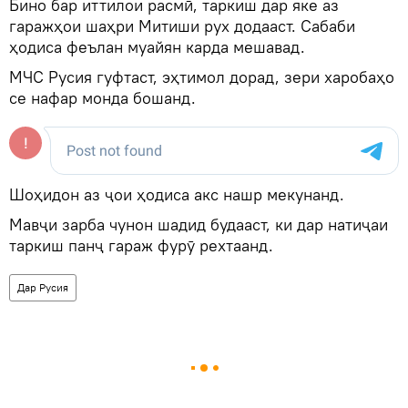
Бино бар иттилои расмӣ, таркиш дар яке аз
гаражҳои шаҳри Митиши рух додааст. Сабаби
ҳодиса феълан муайян карда мешавад.
МЧС Русия гуфтаст, эҳтимол дорад, зери харобаҳо
се нафар монда бошанд.
Шоҳидон аз ҷои ҳодиса акс нашр мекунанд.
Мавҷи зарба чунон шадид будааст, ки дар натиҷаи
таркиш панҷ гараж фурӯ рехтаанд.
Дар Русия