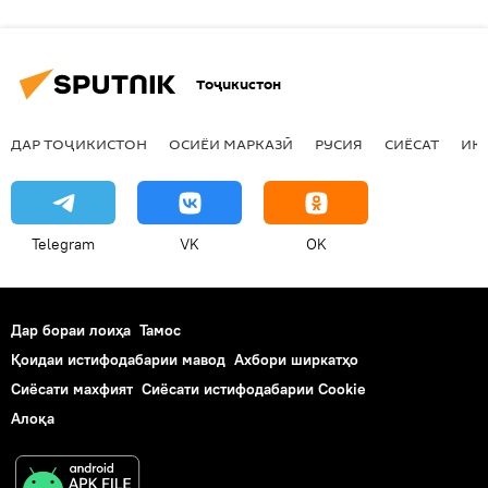
Тоҷикистон
ДАР ТОҶИКИСТОН
ОСИЁИ МАРКАЗӢ
РУСИЯ
СИЁСАТ
ИҚ
Telegram
VK
OK
Дар бораи лоиҳа
Тамос
Қоидаи истифодабарии мавод
Ахбори ширкатҳо
Сиёсати махфият
Сиёсати истифодабарии Cookie
Алоқа