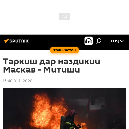
ТОҶ
Тоҷикистон
Таркиш дар наздикии
Маскав - Митиши
15:46 01.11.2020