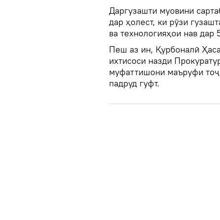
Даргузашти муовини сарта
дар ҳолест, ки рӯзи гузаш
ва технологияҳои нав дар 
Пеш аз ин, Қурбоналӣ Ҳас
ихтисоси назди Прокуратур
муфаттишони маъруфи тоҷи
падруд гуфт.