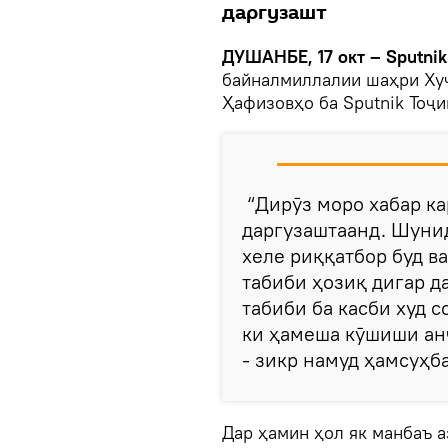
даргузашт
ДУШАНБЕ, 17 окт – Sputnik
байналмиллалии шаҳри Хуҷ
Ҳафизовҳо ба Sputnik Тоҷи
“Дирӯз моро хабар ка
даргузаштаанд. Шунид
хеле риққатбор буд ва
табиби ҳозиқ дигар д
табиби ба касби худ с
ки ҳамеша кӯшиши ан
- зикр намуд ҳамсуҳб
Дар ҳамин ҳол як манбаъ 