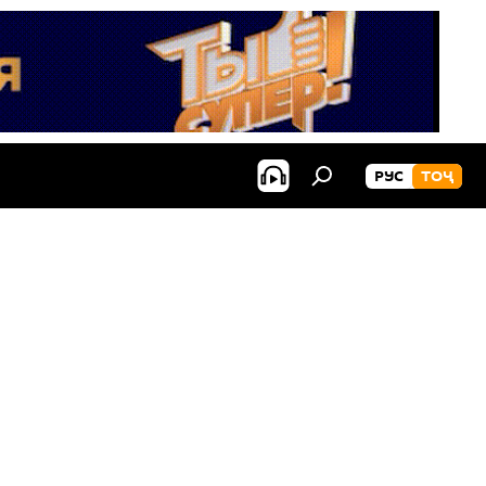
РУС
ТОҶ