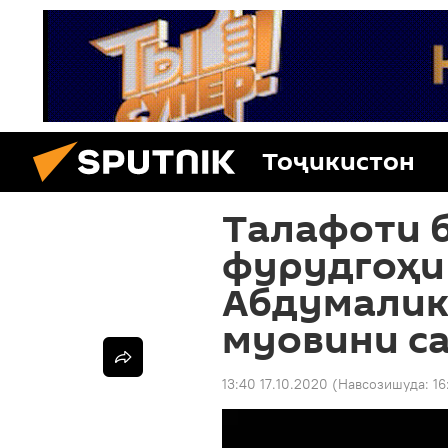
Тоҷикистон
Талафоти б
фурудгоҳи
Абдумалик
муовини с
13:40 17.10.2020
(Навсозишуда:
16