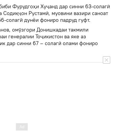
биби Фурудгоҳи Хуҷанд дар синни 63-солагӣ
та Содиқҷон Рустамӣ, муовини вазири саноат
56-солагӣ дунёи фониро падруд гуфт.
анов, омӯзгори Донишкадаи такмили
аи генералии Тоҷикистон ва яке аз
к дар синни 67 – солагӣ олами фониро