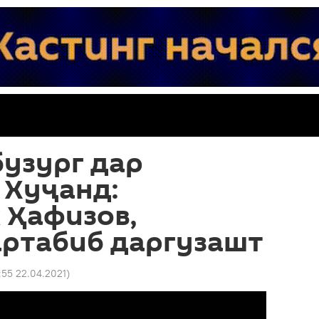
узург дар
 Хуҷанд:
 Ҳафизов,
артабиб даргузашт
:55 22.04.2021
)