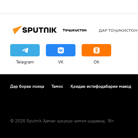
Тоҷикистон
ДАР ТОҶИКИСТОН
Telegram
VK
OK
Дар бораи лоиҳа
Тамос
Қоидаи истифодабарии мавод
© 2026 Sputnik Ҳамаи ҳуқуқҳо ҳимоя шудаанд. 18+