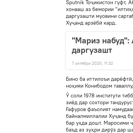
Sputnik Тоҷикистон гуфт, 
хонааш аз бемории “илтиҳ
даргузашти муовини сарта
Хуҷанд арзёбӣ кард.
"Мариз набуд":
даргузашт
7 октябри 2020, 11:32
Бино ба иттилоъи дарёфтӣ,
ноҳияи Конибодом таваллу
Ӯ соли 1978 институти тиб
зиёд дар сохтори тандурус
Ғафуров фаъолият намудаа
байналмиллалии Хуҷанд бу
бар уҳда дошт. Маросими ҷ
баъд аз зуҳри дирӯз дар ш