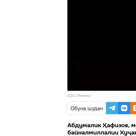
CC0
/
Pxhere
/
Обуна шудан
Абдумалик Ҳафизов, 
байналмиллалии Хуҷан