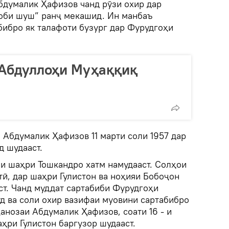
Абдумалик Ҳафизов чанд рӯзи охир дар
оби шуш” ранҷ мекашид. Ин манбаъ
бибро як талафоти бузург дар Фурудгоҳи
 Абдуллоҳи Муҳаққиқ
 Абдумалик Ҳафизов 11 марти соли 1957 дар
д шудааст.
би шаҳри Тошкандро хатм намудааст. Солҳои
тӣ, дар шаҳри Гулистон ва ноҳияи Бобоҷон
ст. Чанд муддат сартабиби Фурудгоҳи
д ва соли охир вазифаи муовини сартабибро
анозаи Абдумалик Ҳафизов, соати 16 - и
аҳри Гулистон баргузор шудааст.