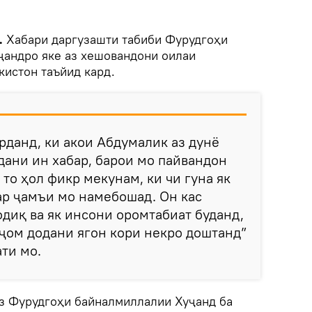
.
Хабари даргузашти табиби Фурудгоҳи
андро яке аз хешовандони оилаи
кистон таъйид кард.
рданд, ки акои Абдумалик аз дунё
ани ин хабар, барои мо пайвандон
 то ҳол фикр мекунам, ки чи гуна як
ар ҷамъи мо намебошад. Он кас
одиқ ва як инсони оромтабиат буданд,
ҷом додани ягон кори некро доштанд”
ати мо.
аз Фурудгоҳи байналмиллалии Хуҷанд ба