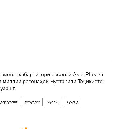
офиева, хабарнигори расонаи Asia-Plus ва
 миллии расонаҳои мустақили Тоҷикистон
гузашт.
даргузашт
фурудгоҳ
муовин
Хуҷанд