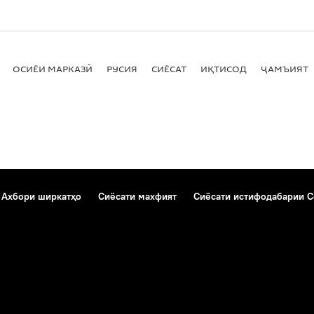
ОСИЁИ МАРКАЗӢ
РУСИЯ
СИЁСАТ
ИҚТИСОД
ҶАМЪИЯТ
Ахбори ширкатҳо
Сиёсати махфият
Сиёсати истифодабарии C