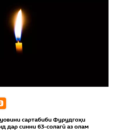
муовини сартабиби Фурудгоҳи
д дар синни 63-солагӣ аз олам