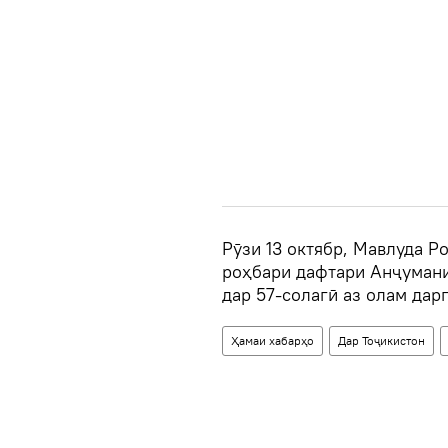
Рӯзи 13 октябр, Мавлуда Р
роҳбари дафтари Анҷумани
дар 57-солагӣ аз олам дар
Ҳамаи хабарҳо
Дар Тоҷикистон