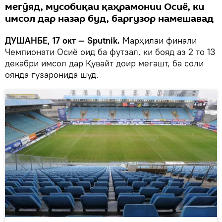
мегӯяд, мусобиқаи қаҳрамонии Осиё, ки
имсол дар назар буд, баргузор намешавад
ДУШАНБЕ, 17 окт — Sputnik.
Марҳилаи финали
Чемпионати Осиё оид ба футзал, ки бояд аз 2 то 13
декабри имсол дар Қувайт доир мегашт, ба соли
оянда гузаронида шуд.