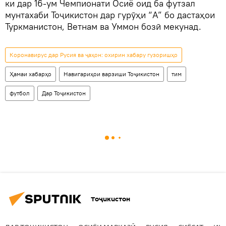
ки дар 16-ум Чемпионати Осиё оид ба футзал
мунтахаби Тоҷикистон дар гурӯҳи “А” бо дастаҳои
Туркманистон, Ветнам ва Уммон бозӣ мекунад.
Коронавирус дар Русия ва ҷаҳон: охирин хабару гузоришҳо
Ҳамаи хабарҳо
Навигариҳои варзиши Тоҷикистон
тим
футбол
Дар Тоҷикистон
Тоҷикистон