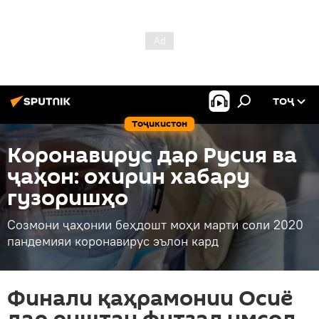
ТОҶ
Тоҷикистон
Коронавирус дар Русия ва
ҷаҳон: охирин хабару
гузоришҳо
Созмони ҷаҳонии беҳдошт моҳи марти соли 2020
пандемияи коронавирус эълон кард
Финали қаҳрамонии Осиё