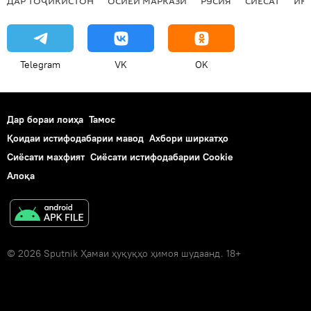
ДАР ТОҶИКИСТОН
ОСИЁИ МАРКАЗӢ
РУСИЯ
СИЁСАТ
ИҚ
Telegram
VK
OK
Дар бораи лоиҳа
Тамос
Қоидаи истифодабарии мавод
Ахбори ширкатҳо
Сиёсати махфият
Сиёсати истифодабарии Cookie
Алоқа
© 2026 Sputnik Ҳамаи ҳуқуқҳо ҳимоя шудаанд. 18+