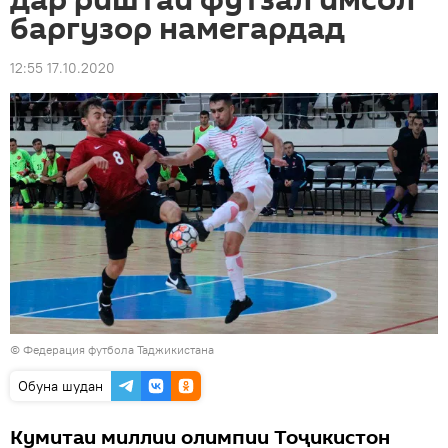
дар риштаи футзал имсол
баргузор намегардад
12:55 17.10.2020
©
Федерация футбола Таджикистана
Обуна шудан
Кумитаи миллии олимпии Тоҷикистон