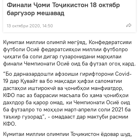
Финали Ҷоми Тоҷикистон 18 октябр
баргузор мешавад
13 октябри 2020, 14:50
Кумитаи миллии олимпӣ мегӯяд, Конфедератсияи
футболи Осиё федератсияҳои миллии футболро
ҷиҳати ба соли дигар гузаронидани марҳилаи
финали Чемпионати Осиё оид ба футзал огоҳ кард.
“Бо дарназардошти афзоиши гирифторони Covid-
19 дар Қувайт ва бо мақсади ҳифзи саломатии
дастаҳои иштирокчӣ ва ҷонибҳои манфиатдор,
КФО пас аз баррасии масъала бо ҳама ҷонибҳои
дахлдор ба қарор омад, ки Чемпионати Осиё оид
ба футзалро то моҳҳои март-апрели соли 2021 ба
таъхир гузорад”, - омадааст дар мактуби расмии
КФО.
Кумитаи миллии олимпии Тоҷикистон ёдовар шуд,