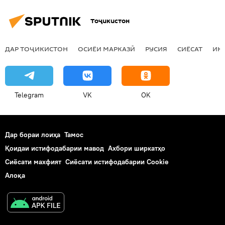
Тоҷикистон
ДАР ТОҶИКИСТОН
ОСИЁИ МАРКАЗӢ
РУСИЯ
СИЁСАТ
ИҚ
Telegram
VK
OK
Дар бораи лоиҳа
Тамос
Қоидаи истифодабарии мавод
Ахбори ширкатҳо
Сиёсати махфият
Сиёсати истифодабарии Cookie
Алоқа