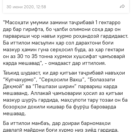
30 июни 2020, 12:58
"Масоҳати умумии замини таҷрибавӣ 1 гектарро
дар бар гирифта, бо ҷалби олимони соҳа дар он
парвариши чор навъи хурмо роҳандозӣ гардидааст.
Ба иттилои масъулин ҳар сол дарахтони боғи
мазкур ҳамин гуна серҳосил буда, аз ҳар гектари
он аз 30 то 35 тонна хурмои хушсифат ҷамъоварӣ
карда мешавад", - омадааст дар иттилоия.
Таъкид шудааст, ки дар қитъаи таҷрибавӣ навъҳои
“Кулчахурмо”, “Серҳосили Вахш”, “Болаззати
Деҳмой” ва “Пешпази ширин” парвариш карда
мешаванд. Аллакай ҷамъоварии ҳосил аз қитъаи
мазкур шурӯъ гардида, маҳсулоти тару тозаи он ба
бозорҳои дохили кишвар ба фурӯш бароварда
мешавад.
Ба иттилои манбаъ, дар доираи барномаҳои
давлатӣ майдони боғи хурмо низ зиёд гардида,