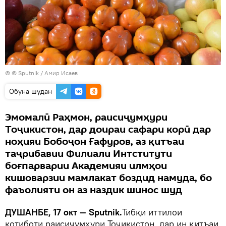
© © Sputnik / Амир Исаев
Обуна шудан
Эмомалӣ Раҳмон, раисиҷумҳури
Тоҷикистон, дар доираи сафари корӣ дар
ноҳияи Бобоҷон Ғафуров, аз қитъаи
таҷрибавии Филиали Интститути
боғпарварии Академияи илмҳои
кишоварзии мамлакат боздид намуда, бо
фаъолияти он аз наздик шинос шуд
ДУШАНБЕ, 17 окт — Sputnik.
Тибқи иттилои
котиботи раисиҷумҳури Тоҷикистон, дар ин қитъаи