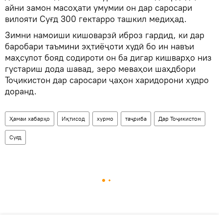
айни замон масоҳати умумии он дар саросари
вилояти Суғд 300 гектарро ташкил медиҳад.
Зимни намоиши кишоварзӣ иброз гардид, ки дар
баробари таъмини эҳтиёҷоти худӣ бо ин навъи
маҳсулот бояд содироти он ба дигар кишварҳо низ
густариш дода шавад, зеро меваҳои шаҳдбори
Тоҷикистон дар саросари ҷаҳон харидорони худро
доранд.
Ҳамаи хабарҳо
Иқтисод
хурмо
таҷриба
Дар Тоҷикистон
Суғд