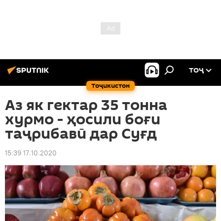
ТОҶ
Тоҷикистон
Аз як гектар 35 тонна
хурмо - ҳосили боғи
таҷрибавӣ дар Суғд
15:39 17.10.2020