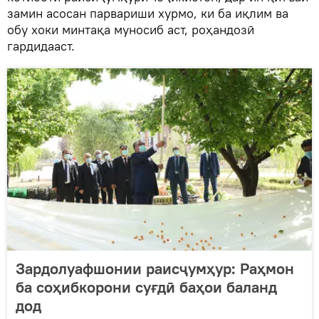
замин асосан парвариши хурмо, ки ба иқлим ва
обу хоки минтақа муносиб аст, роҳандозӣ
гардидааст.
Зардолуафшонии раисҷумҳур: Раҳмон
ба соҳибкорони суғдӣ баҳои баланд
дод