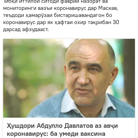
Тибқи иттилои ситоди фаврии назорат ва
мониторинги вазъи коронавирус дар Маскав,
теъдоди ҳамарӯзаи бистаришавандагон бо
коронавирус дар як ҳафтаи охир тақрибан 30
дарсад афзудааст.
Ҳушдори Абдулло Давлатов аз авҷи
коронавирус: ба умеди ваксина