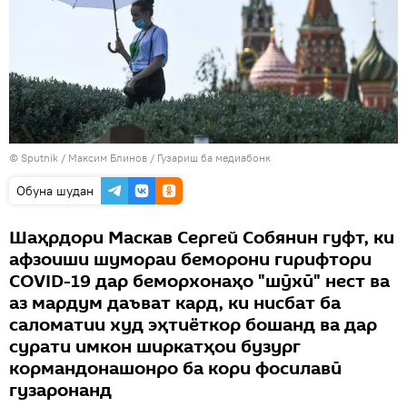
©
Sputnik
/ Максим Блинов
/
Гузариш ба медиабонк
Обуна шудан
Шаҳрдори Маскав Сергей Собянин гуфт, ки
афзоиши шумораи беморони гирифтори
COVID-19 дар беморхонаҳо "шӯхӣ" нест ва
аз мардум даъват кард, ки нисбат ба
саломатии худ эҳтиёткор бошанд ва дар
сурати имкон ширкатҳои бузург
кормандонашонро ба кори фосилавӣ
гузаронанд