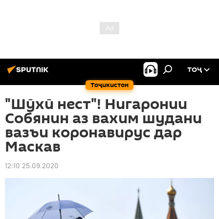
ТОҶ
Тоҷикистон
"Шӯхӣ нест"! Нигаронии
Собянин аз вахим шудани
вазъи коронавирус дар
Маскав
12:10 25.09.2020