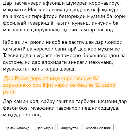
Дар пасманзари афзоиши шумораи коронавирус,
мақомоти Маскав тавсия доданд, ки нафақахӯрон
ва шахсони гирифтори бемориҳои музмин ба кори
фосилавӣ гузаранд ё таътил кунанд, инчунин ба
мағозаҳо ва дорухонаҳо ҳарчи камтар раванд.
Ғайр аз ин, риояи ниқоб ва дастпӯшак дар ҷойҳои
ҷамъиятӣ ва чораҳои санитарӣ дар кор муҳим аст.
Тавсия дода шудааст, ки тамосро бо хешовандон ва
дӯстоне, ки дар алоҳидагӣ зиндагӣ мекунанд,
муваққатан қатъ карда шавад.
Дар Русия дору алайҳи коронавирус ба 
дорухонаҳо роҳ ёфт: нархи он беш аз 12 ҳазор 
рубл
Дар ҳамин ҳол, сайру гашт ва тарбияи ҷисмонӣ дар
фазои боз, мувофиқи тавсияҳои пешниҳодшуда,
маҳдуд нестанд.
Ҳамаи хабарҳо
Дар ҷаҳон
Тандурустӣ
Сергей Собянин