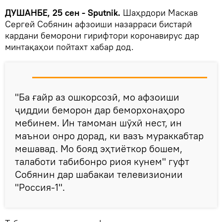
ДУШАНБЕ, 25 сен - Sputnik.
Шаҳрдори Маскав
Сергей Собянин афзоиши назарраси бистарӣ
кардани беморони гирифтори коронавирус дар
минтақаҳои пойтахт хабар дод.
"Ба ғайр аз ошкорсозӣ, мо афзоиши
ҷиддии беморон дар беморхонаҳоро
мебинем. Ин тамоман шӯхӣ нест, ин
маънои онро дорад, ки вазъ мураккабтар
мешавад. Мо бояд эҳтиёткор бошем,
талаботи табибонро риоя кунем" гуфт
Собянин дар шабакаи телевизионии
"Россия-1".