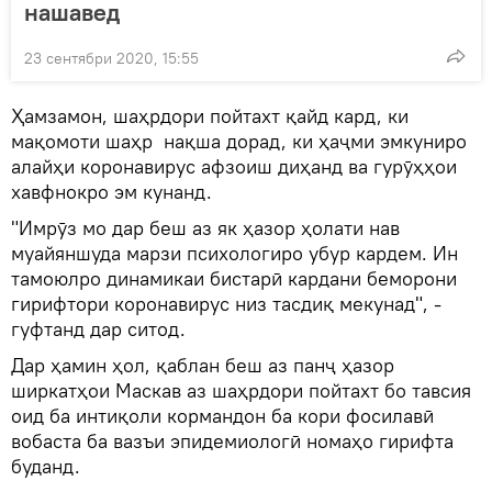
нашавед
23 сентябри 2020, 15:55
Ҳамзамон, шаҳрдори пойтахт қайд кард, ки
мақомоти шаҳр нақша дорад, ки ҳаҷми эмкуниро
алайҳи коронавирус афзоиш диҳанд ва гурӯҳҳои
хавфнокро эм кунанд.
"Имрӯз мо дар беш аз як ҳазор ҳолати нав
муайяншуда марзи психологиро убур кардем. Ин
тамоюлро динамикаи бистарӣ кардани беморони
гирифтори коронавирус низ тасдиқ мекунад", -
гуфтанд дар ситод.
Дар ҳамин ҳол, қаблан беш аз панҷ ҳазор
ширкатҳои Маскав аз шаҳрдори пойтахт бо тавсия
оид ба интиқоли кормандон ба кори фосилавӣ
вобаста ба вазъи эпидемиологӣ номаҳо гирифта
буданд.