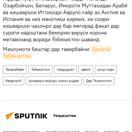
Озарбойҷон, Беларус, Имороти Муттаҳидаи Арабӣ
ва кишварҳои Иттиҳоди Аврупо ғайр аз Англия ва
Испания ва низ манотиқи қирмиз, ки соири
кишварҳои ҷаҳонро дар бар мегирад фақат дар
сурати надоштани бемории вируси корона
метавонанд вориди Ӯзбекистон шаванд.
Маълумоти бештар дар тавирбаёни
Sputnik 
Ӯзбекистон
Тасвирбаён
Ӯзбекистон
маҳдудият
ҳавоӣ
роҳи оҳан
беҳдоштӣ
қоидаҳои вориду хориҷ шудан
Дар Тоҷикистон
Тоҷикистон
ДАР ТОҶИКИСТОН
ОСИЁИ МАРКАЗӢ
РУСИЯ
СИЁСАТ
ИҚ