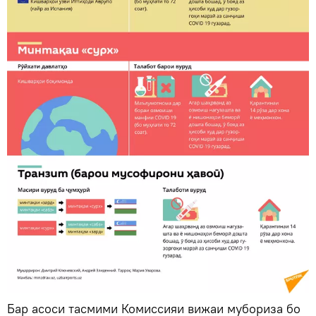
Бар асоси тасмими Комиссияи вижаи мубориза бо