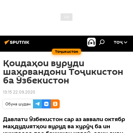
ТОҶ
Тоҷикистон
Қоидаҳои вуруди
шаҳрвандони Тоҷикистон
ба Ӯзбекистон
13:15 22.09.2020
Обуна шудан
Давлати Ӯзбекистон сар аз аввали октябр
маҳдудиятҳои вуруд ва хурӯҷ ба ин