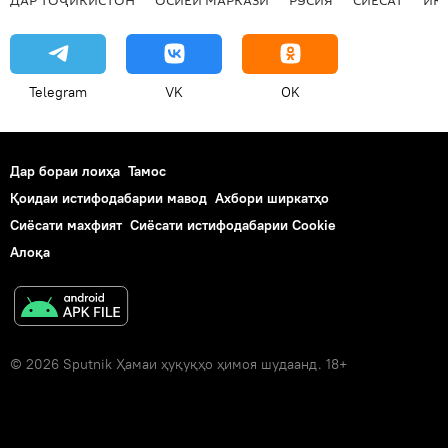
Telegram
VK
OK
Дар бораи лоиҳа
Тамос
Қоидаи истифодабарии мавод
Ахбори ширкатҳо
Сиёсати махфият
Сиёсати истифодабарии Cookie
Алоқа
© 2026 Sputnik Ҳамаи ҳуқуқҳо ҳимоя шудаанд. 18+