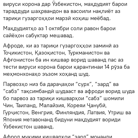
вируси корона дар Ӯзбекистон, маҳдудият барои
тараддуди шаҳрвандон ва васоили нақлиёт аз
тариқи гузаргоҳҳои марзӣ коҳиш меёбад.
Маҳдудиятҳо аз 1 октябри соли равон барои
сайёҳон сабуктар мешавад.
Афроде, ки аз тариқи гузаргоҳҳои заминӣ аз
Тоҷикистон, Қазоқистон, Туркманистон ва
Афғонистон ба ин кишвар ворид шаванд пас аз
тести вируси корона барои қарантинаи 14 рӯза ба
меҳмонхонаҳо эъзом хоҳанд шуд.
Парвозҳо низ ба дараҷаҳои “сурх”, “зард” ва
“сабз” тақсимбандӣ шудааст ва афроди ворид шуда
бо парвоз аз тариқи кишварҳои “сабз” шомили
Чин, Таиланд, Малайзия, Кореяи Ҷанубӣ,
Гурҷистон, Венгрия, Финляндия, Латвия, Утриш ва
Япония метавонанд бидуни маҳдудият вориди
Ӯзбекистон шаванд.
Афрод муқими кишварҳои “зард” монанди