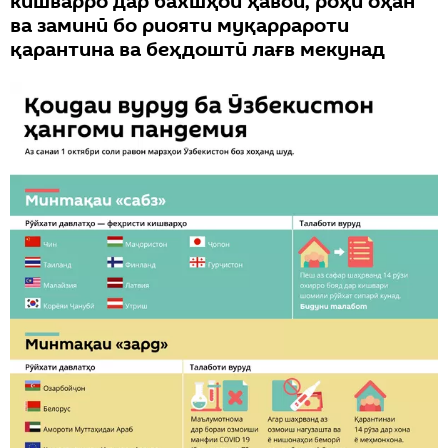
кишварро дар бахшҳои ҳавоӣ, роҳи оҳан
ва заминӣ бо риояти муқаррароти
қарантина ва беҳдоштӣ лағв мекунад