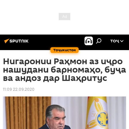
ТОҶ
Тоҷикистон
Нигаронии Раҳмон аз иҷро
нашудани барномаҳо, буҷа
ва андоз дар Шаҳритус
11:09 22.09.2020