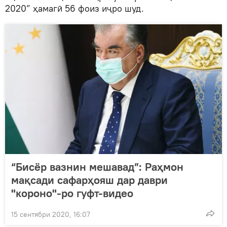
2020” ҳамагӣ 56 фоиз иҷро шуд.
“Бисёр вазнин мешавад”: Раҳмон
мақсади сафарҳояш дар даври
"короно"-ро гуфт-видео
15 сентябри 2020, 16:07