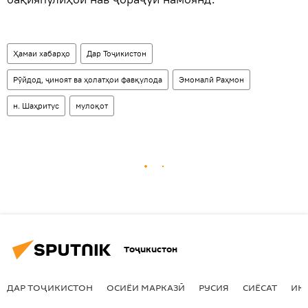
Ҳамаи хабарҳо
Дар Тоҷикистон
Рӯйдод, ҷиноят ва ҳолатҳои фавқулода
Эмомалӣ Раҳмон
н. Шаҳритус
мулоқот
Тоҷикистон
ДАР ТОҶИКИСТОН
ОСИЁИ МАРКАЗӢ
РУСИЯ
СИЁСАТ
ИҚ