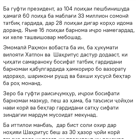
Ба гуфти президент, аз 104 лоиҳаи пешбинишуда
ҳамагӣ 60 лоиҳа ба маблағи 33 миллион сомонӣ
татбиқ гардида, дар 28 лоиҳаи дигар корҳо идома
доранд. Яъне 16 лоиҳаи барнома иҷро намегардад,
ки хеле ташвишовар мебошад.
Эмомалӣ Раҳмон вобаста ба ин, ба ҳукумати
вилояти Хатлон ва Шаҳритус дастур додааст, ки
ҷиҳати самараноку босифат татбиқ гардидани
барномаи қабулгардида ҳамкориро бо вазорату
идораҳо, шарикони рушд ва бахши хусусӣ беҳтар
ба роҳ монанд.
Зеро ба гуфти раисиҷумҳур, иҷрои босифати
барномаи мазкур, пеш аз ҳама, ба таъсиси ҷойҳои
нави корӣ ва беҳтар гардидани сатҳу сифати
зиндагии мардум мусоидат мекунад.
Ба иттилои манбаъ, дар бист соли охир дар
ноҳияи Шаҳритус беш аз 30 ҳазор ҷойи корӣ