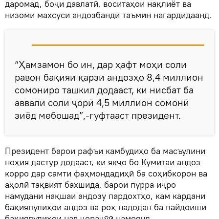
даромад, боҷи давлатӣ, воситаҳои нақлиёт ва
низоми махсуси андозбандӣ таъмин нагардидаанд.
“Ҳамзамон бо ин, дар ҳафт моҳи соли
равон бақияи қарзи андозҳо 8,4 миллион
сомониро ташкил додааст, ки нисбат ба
аввали соли ҷорӣ 4,5 миллион сомонӣ
зиёд мебошад”,-гуфтааст президент.
Президент барои рафъи камбудиҳо ба масъулини
ноҳия дастур додааст, ки якҷо бо Кумитаи андоз
корро дар самти фаҳмондадиҳӣ ба соҳибкорон ва
аҳолӣ тақвият бахшида, барои пурра иҷро
намудани нақшаи андозу пардохтҳо, кам кардани
бақияпулиҳои андоз ва роҳ надодан ба пайдоиши
бақияпулиҳои нав ҷораҷӯӣ намоянд.