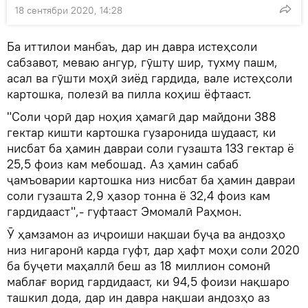
18 сентябри 2020, 14:28
Ба иттилои манбаъ, дар ин давра истеҳсоли
сабзавот, меваю ангур, гӯшту шир, тухму пашм,
асал ва гӯшти моҳӣ зиёд гардида, вале истеҳсоли
картошка, полезӣ ва пилла коҳиш ёфтааст.
"Соли ҷорӣ дар ноҳия ҳамагӣ дар майдони 388
гектар кишти картошка гузаронида шудааст, ки
нисбат ба ҳамин давраи соли гузашта 133 гектар ё
25,5 фоиз кам мебошад. Аз ҳамин сабаб
ҷамъоварии картошка низ нисбат ба ҳамин давраи
соли гузашта 2,9 ҳазор тонна ё 32,4 фоиз кам
гардидааст",- гуфтааст Эмомалӣ Раҳмон.
Ӯ ҳамзамон аз иҷроиши нақшаи буҷа ва андозҳо
низ нигаронӣ карда гуфт, дар ҳафт моҳи соли 2020
ба буҷети маҳаллӣ беш аз 18 миллион сомонӣ
маблағ ворид гардидааст, ки 94,5 фоизи нақшаро
ташкил дода, дар ин давра нақшаи андозҳо аз