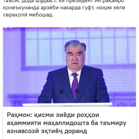
таъсис дода шудааст, ки президент ин рақамро
қонеъкунанда арзёби накарда гуфт, ноҳия хеле
сераҳолӣ мебошад.
Раҳмон: қисми зиёди роҳҳои
аҳаммияти маҳаллидошта ба таъмиру
азнавсозӣ эҳтиёҷ доранд