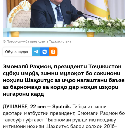
©
Пресс-служба президента Таджикистана
Обуна шудан
Эмомалӣ Раҳмон, президенти Тоҷикистон
субҳи имрӯз, зимни мулоқот бо сокинони
ноҳияи Шаҳритус аз иҷро нагаштани баъзе
аз барномаҳо ва корҳо дар ноҳия изҳори
нигаронӣ кард
ДУШАНБЕ, 22 сен — Sputnik.
Тибқи иттилои
дафтари матбуотии президент, Эмомалӣ Раҳмон бо
таассуф гуфтааст “Барномаи рушди иқтисодиву
иҷтимоии ноҳияи Шаҳритус барои солҳои 2016-