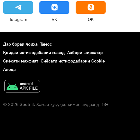
Telegram
VK
OK
Дар бораи лоиҳа
Тамос
Қоидаи истифодабарии мавод
Ахбори ширкатҳо
Сиёсати махфият
Сиёсати истифодабарии Cookie
Алоқа
© 2026 Sputnik Ҳамаи ҳуқуқҳо ҳимоя шудаанд. 18+