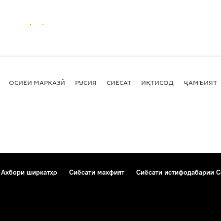
ОСИЁИ МАРКАЗӢ
РУСИЯ
СИЁСАТ
ИҚТИСОД
ҶАМЪИЯТ
Ахбори ширкатҳо
Сиёсати махфият
Сиёсати истифодабарии C