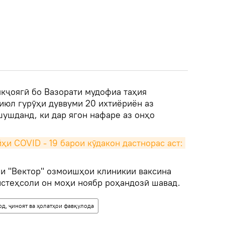
якҷоягӣ бо Вазорати мудофиа таҳия
июл гурӯҳи дуввуми 20 ихтиёриён аз
шушданд, ки дар ягон нафаре аз онҳо
ҳи COVID - 19 барои кӯдакон дастнорас аст: 
зи "Вектор" озмоишҳои клиникии ваксина
 истеҳсоли он моҳи ноябр роҳандозӣ шавад.
од, ҷиноят ва ҳолатҳои фавқулода