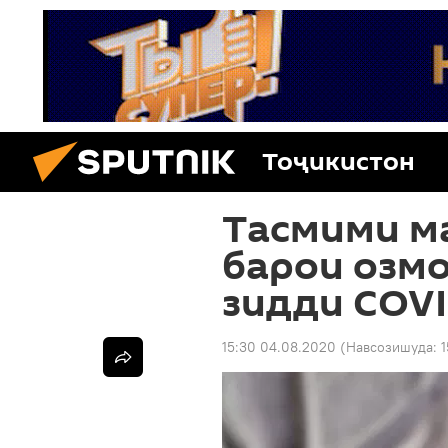
Тоҷикистон
Тасмими м
барои озм
зидди COVI
15:30 04.08.2020
(Навсозишуда: