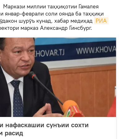
Маркази миллии таҳқиқотии Гамалея
и январ-феврали соли оянда ба таҳқиқи
кӯдакон шурӯъ кунад, хабар медиҳад
РИА 
ректори марказ Александр Гинсбург.
и нафаскашии сунъии сохти
м расид