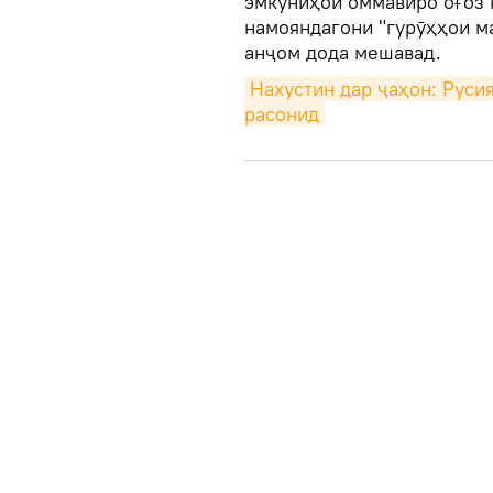
эмкуниҳои оммавиро оғоз 
намояндагони "гурӯҳҳои ма
анҷом дода мешавад.
Нахустин дар ҷаҳон: Руси
расонид