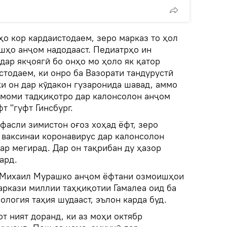
ҳо кор кардаистодаем, зеро марказ то ҳол
ишҳо анҷом надодааст. Педиатрҳо ин
дар якҷоягӣ бо онҳо мо ҳоло як қатор
стодаем, ки онро ба Вазорати тандурустӣ
и он дар кӯдакон гузаронида шавад, аммо
тамоми тадқиқотро дар калонсолон анҷом
т "гуфт Гинсбург.
 фасли зимистон оғоз хоҳад ёфт, зеро
ваксинаи коронавирус дар калонсолон
ар мегирад. Дар он тақрибан ду ҳазор
ард.
ӣ Михаил Мурашко анҷом ёфтани озмоишҳои
аркази миллии таҳқиқотии Гамалеа оид ба
логия таҳия шудааст, эълон карда буд.
от ният доранд, ки аз моҳи октябр