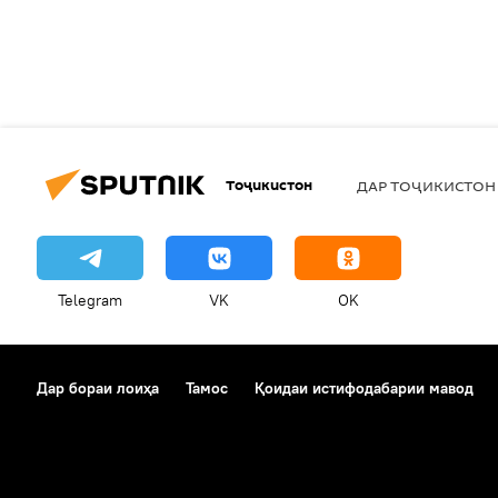
Тоҷикистон
ДАР ТОҶИКИСТОН
Telegram
VK
OK
Дар бораи лоиҳа
Тамос
Қоидаи истифодабарии мавод