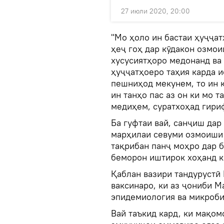
27 июли 2020, 20:00
"Мо ҳоло ин бастаи ҳуҷҷат
ҳеҷ гоҳ дар кӯдакон озмо
хусусиятҳоро медонанд ва 
ҳуҷҷатҳоеро таҳия карда и
пешниҳод мекунем, то ин к
ин танҳо пас аз он ки мо 
медиҳем, суратхоҳад гириф
Ба гуфтаи вай, санҷиш дар
марҳилаи севуми озмоиши 
тақрибан панҷ моҳро дар б
беморон иштирок хоҳанд к
Қаблан вазири тандуруст
ваксинаро, ки аз ҷониби М
эпидемиология ва микробио
Вай таъкид кард, ки мақом