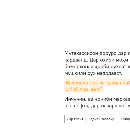
Мутахассисон доруро дар 
кардаанд. Дар охири моҳи 
беморхонаи ҳарбӣ рухсат 
мушкилӣ рух надодааст.
Ваксинаи сохти Русия алай
сабаб дар чист?
Инчунин, аз ҷониби марка
оғоз ёфта, дар назара аст
Дар Русия
Ҳамаи хабарҳо
Рӯйд