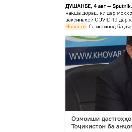
ДУШАНБЕ, 4 авг — Sputnik.
нақша дорад, ки дар моҳҳо
ваксинаҳои COVID-19 дар 
Новости
бо истинод ба ди
Озмоиши дастгоҳҳо
Тоҷикистон ба анҷо