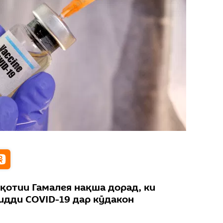
қотии Гамалея нақша дорад, ки
идди COVID-19 дар кӯдакон