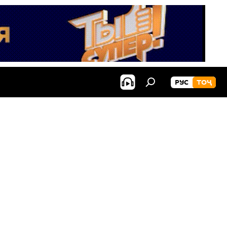
РУС
ТОҶ