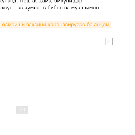
кунанд. Пеш аз ҳама, эмкунӣ дар
хсус", аз ҷумла, табибон ва муаллимон
я озмоиши ваксини коронавирусро ба анҷом 