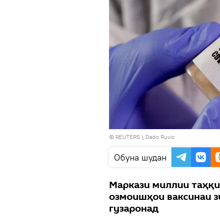
©
REUTERS
\ Dado Ruvic
Обуна шудан
Маркази миллии таҳқи
озмоишҳои ваксинаи з
гузаронад