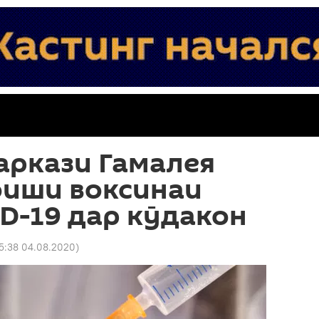
аркази Гамалея
оиши воксинаи
D-19 дар кӯдакон
15:38 04.08.2020
)