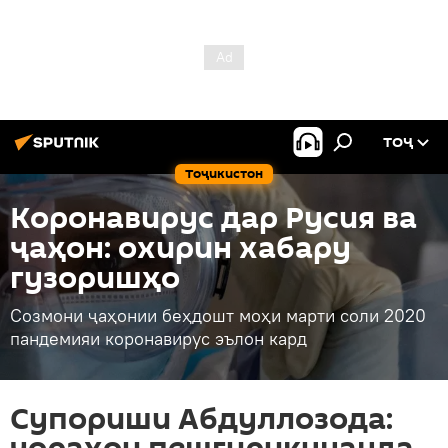
ТОҶ
Тоҷикистон
Коронавирус дар Русия ва
ҷаҳон: охирин хабару
гузоришҳо
Созмони ҷаҳонии беҳдошт моҳи марти соли 2020
пандемияи коронавирус эълон кард
Супориши Абдуллозода: