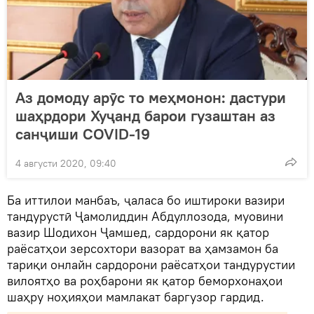
Аз домоду арӯс то меҳмонон: дастури
шаҳрдори Хуҷанд барои гузаштан аз
санҷиши COVID-19
4 августи 2020, 09:40
Ба иттилои манбаъ, ҷаласа бо иштироки вазири
тандурустӣ Ҷамолиддин Абдуллозода, муовини
вазир Шодихон Ҷамшед, сардорони як қатор
раёсатҳои зерсохтори вазорат ва ҳамзамон ба
тариқи онлайн сардорони раёсатҳои тандурустии
вилоятҳо ва роҳбарони як қатор беморхонаҳои
шаҳру ноҳияҳои мамлакат баргузор гардид.