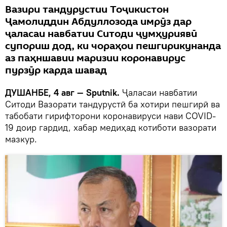
Вазири тандурустии Тоҷикистон
Ҷамолиддин Абдуллозода имрӯз дар
ҷаласаи навбатии Ситоди ҷумҳуриявӣ
супориш дод, ки чораҳои пешгирикунанда
аз паҳншавии маризии коронавирус
пурзӯр карда шавад
ДУШАНБЕ, 4 авг — Sputnik.
Ҷаласаи навбатии
Ситоди Вазорати тандурустӣ ба хотири пешгирӣ ва
табобати гирифторони коронавируси нави COVID-
19 доир гардид, хабар медиҳад котиботи вазорати
мазкур.