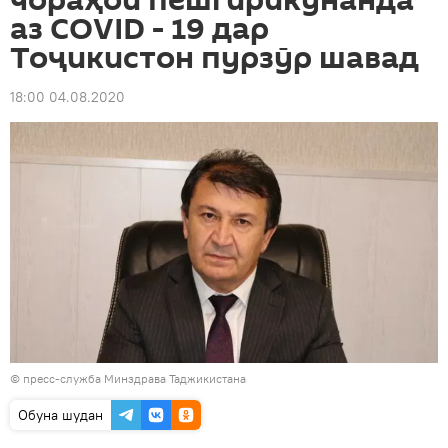
чораҳои пешгирикунанда
аз COVID - 19 дар
Тоҷикистон пурзӯр шавад
18:00 04.08.2020
© пресс-служба Минздрава Таджикистана
Обуна шудан