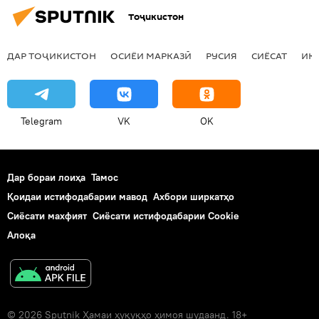
Тоҷикистон
ДАР ТОҶИКИСТОН
ОСИЁИ МАРКАЗӢ
РУСИЯ
СИЁСАТ
ИҚ
Telegram
VK
OK
Дар бораи лоиҳа
Тамос
Қоидаи истифодабарии мавод
Ахбори ширкатҳо
Сиёсати махфият
Сиёсати истифодабарии Cookie
Алоқа
© 2026 Sputnik Ҳамаи ҳуқуқҳо ҳимоя шудаанд. 18+