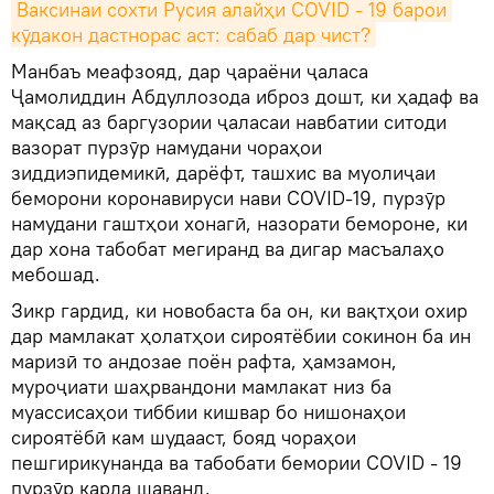
Ваксинаи сохти Русия алайҳи COVID - 19 барои 
кӯдакон дастнорас аст: сабаб дар чист?
Манбаъ меафзояд, дар ҷараёни ҷаласа
Ҷамолиддин Абдуллозода иброз дошт, ки ҳадаф ва
мақсад аз баргузории ҷаласаи навбатии ситоди
вазорат пурзӯр намудани чораҳои
зиддиэпидемикӣ, дарёфт, ташхис ва муолиҷаи
беморони коронавируси нави COVID-19, пурзӯр
намудани гаштҳои хонагӣ, назорати бемороне, ки
дар хона табобат мегиранд ва дигар масъалаҳо
мебошад.
Зикр гардид, ки новобаста ба он, ки вақтҳои охир
дар мамлакат ҳолатҳои сироятёбии сокинон ба ин
маризӣ то андозае поён рафта, ҳамзамон,
муроҷиати шаҳрвандони мамлакат низ ба
муассисаҳои тиббии кишвар бо нишонаҳои
сироятёбӣ кам шудааст, бояд чораҳои
пешгирикунанда ва табобати бемории COVID - 19
пурзӯр карда шаванд.