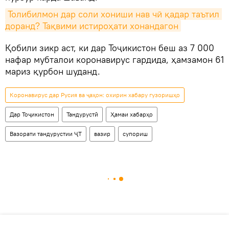
Толибилмон дар соли хониши нав чӣ қадар таътил 
доранд? Тақвими истироҳати хонандагон
Қобили зикр аст, ки дар Тоҷикистон беш аз 7 000
нафар мубталои коронавирус гардида, ҳамзамон 61
мариз қурбон шуданд.
Коронавирус дар Русия ва ҷаҳон: охирин хабару гузоришҳо
Дар Тоҷикистон
Тандурустӣ
Ҳамаи хабарҳо
Вазорати тандурустии ҶТ
вазир
супориш