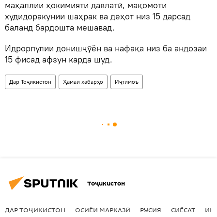
маҳаллии ҳокимияти давлатӣ, мақомоти
худидоракунии шаҳрак ва деҳот низ 15 дарсад
баланд бардошта мешавад.
Идрорпулии донишҷӯён ва нафақа низ ба андозаи
15 фисад афзун карда шуд.
Дар Тоҷикистон
Ҳамаи хабарҳо
Иҷтимоъ
Тоҷикистон
ДАР ТОҶИКИСТОН
ОСИЁИ МАРКАЗӢ
РУСИЯ
СИЁСАТ
ИҚ