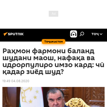
ТОҶ
Тоҷикистон
Раҳмон фармони баланд
шудани маош, нафақа ва
идрорпулиро имзо кард: чӣ
қадар зиёд шуд?
19:49 04.08.2020