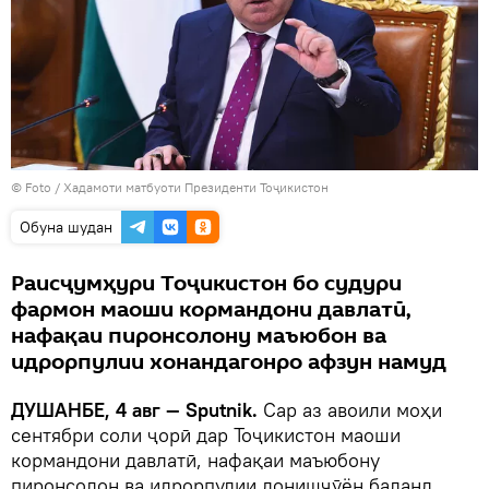
© Foto /
Хадамоти матбуоти Президенти Тоҷикистон
Обуна шудан
Раисҷумҳури Тоҷикистон бо судури
фармон маоши кормандони давлатӣ,
нафақаи пиронсолону маъюбон ва
идрорпулии хонандагонро афзун намуд
ДУШАНБЕ, 4 авг — Sputnik.
Сар аз авоили моҳи
сентябри соли ҷорӣ дар Тоҷикистон маоши
кормандони давлатӣ, нафақаи маъюбону
пиронсолон ва идрорпулии донишҷӯён баланд