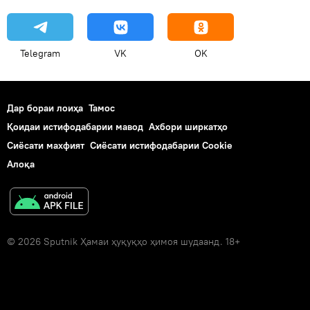
Telegram
VK
OK
Дар бораи лоиҳа
Тамос
Қоидаи истифодабарии мавод
Ахбори ширкатҳо
Сиёсати махфият
Сиёсати истифодабарии Cookie
Алоқа
© 2026 Sputnik Ҳамаи ҳуқуқҳо ҳимоя шудаанд. 18+