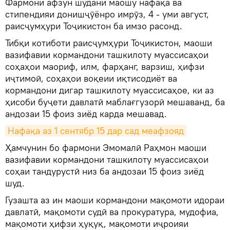
Фармони афзун шудани маошу нафақа ва
стипендияи донишҷӯёнро имрӯз, 4 - уми август,
раисҷумҳури Тоҷикистон ба имзо расонд.
Тибқи котиботи раисҷумҳури Тоҷикистон, маоши
вазифавии кормандони ташкилоту муассисаҳои
соҳаҳои маориф, илм, фарҳанг, варзиш, ҳифзи
иҷтимоӣ, соҳаҳои воқеии иқтисодиёт ва
кормандони дигар ташкилоту муассисаҳое, ки аз
ҳисоби буҷети давлатӣ маблағгузорӣ мешаванд, ба
андозаи 15 фоиз зиёд карда мешавад.
Нафақа аз 1 сентябр 15 дар сад меафзояд
Ҳамчунин бо фармони Эмомалӣ Раҳмон маоши
вазифавии кормандони ташкилоту муассисаҳои
соҳаи тандурустӣ низ ба андозаи 15 фоиз зиёд
шуд.
Гузашта аз ин маоши кормандони мақомоти идораи
давлатӣ, мақомоти судӣ ва прокуратура, мудофиа,
мақомоти ҳифзи ҳуқуқ, мақомоти иҷроияи