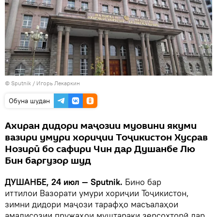
©
Sputnik
/ Игорь Лекаркин
Обуна шудан
Ахиран дидори маҷозии муовини якуми
вазири умури хориҷии Тоҷикистон Хусрав
Нозирӣ бо сафири Чин дар Душанбе Лю
Бин баргузор шуд
ДУШАНБЕ, 24 июл — Sputnik.
Бино бар
иттилои Вазорати умури хориҷии Тоҷикистон,
зимни дидори маҷози тарафҳо масъалаҳои
амалисозии пружаҳои муштараки зерсохторӣ дар