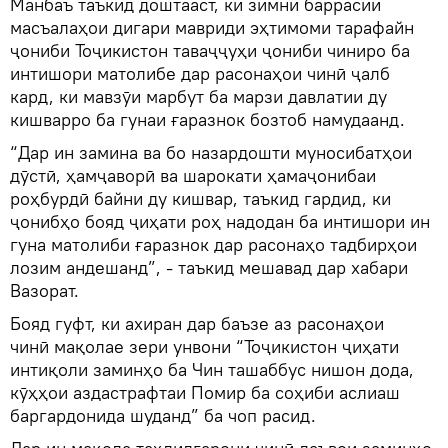
Манбаъ таъкид доштааст, ки зимни баррасии
масъалаҳои дигари мавриди эҳтимоми тарафайн
ҷониби Тоҷикистон таваҷҷуҳи ҷониби чиниро ба
интишори матолибе дар расонаҳои чинӣ ҷалб
кард, ки мавзӯи марбут ба марзи давлатии ду
кишварро ба гунаи ғаразнок бозтоб намудаанд.
“Дар ин замина ва бо назардошти муносибатҳои
дӯстӣ, ҳамҷаворӣ ва шарокати ҳамаҷонибаи
роҳбурдӣ байни ду кишвар, таъкид гардид, ки
ҷонибҳо бояд ҷиҳати роҳ надодан ба интишори ин
гуна матолиби ғаразнок дар расонаҳо тадбирҳои
лозим андешанд”, - таъкид мешавад дар хабари
Вазорат.
Бояд гуфт, ки ахиран дар баъзе аз расонаҳои
чинӣ мақолае зери унвони “Тоҷикистон ҷиҳати
интиқоли заминҳо ба Чин ташаббус нишон дода,
кӯҳҳои аздастрафтаи Помир ба соҳиби аслиаш
баргардонида шуданд” ба чоп расид.