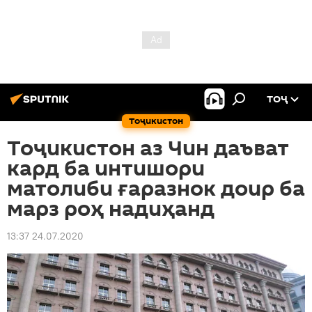
ТОҶ
Тоҷикистон
Тоҷикистон аз Чин даъват
кард ба интишори
матолиби ғаразнок доир ба
марз роҳ надиҳанд
13:37 24.07.2020