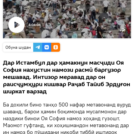
4:04:04
Пахши
видео
Обуна шудан
Дар Истамбул дар ҳамакнун масҷиди Оя
София нахустин намози расмӣ баргузор
мешавад. Интизор меравад дар он
раисҷумҳури кишвар Раҷаб Тайиб Эрдуғон
ширкат варзад
Ба дохили бино танҳо 500 нафар метавонанд вуруд
шаванд, барои ҳамин боқимонда мусалмонон дар
наздики бинои Оя София намоз хоҳанд гузошт.
Маомот гуфтанд, ки хоҳишмандон метавонанд дар
ин намоз бо пӯшидани ниқоби тиббӣ иштирок