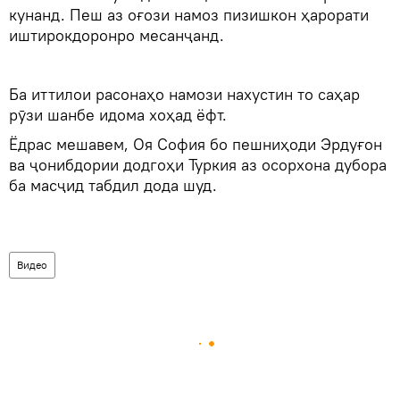
кунанд. Пеш аз оғози намоз пизишкон ҳарорати
иштирокдоронро месанҷанд.
Ба иттилои расонаҳо намози нахустин то саҳар
рӯзи шанбе идома хоҳад ёфт.
Ёдрас мешавем, Оя София бо пешниҳоди Эрдуғон
ва ҷонибдории додгоҳи Туркия аз осорхона дубора
ба масҷид табдил дода шуд.
Видео