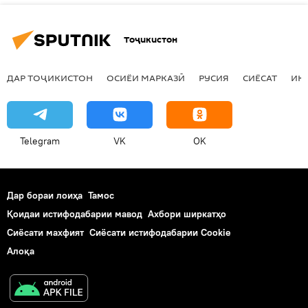
Тоҷикистон
ДАР ТОҶИКИСТОН
ОСИЁИ МАРКАЗӢ
РУСИЯ
СИЁСАТ
ИҚ
Telegram
VK
OK
Дар бораи лоиҳа
Тамос
Қоидаи истифодабарии мавод
Ахбори ширкатҳо
Сиёсати махфият
Сиёсати истифодабарии Cookie
Алоқа