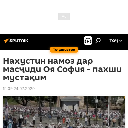
ТОҶ
Тоҷикистон
Нахустин намоз дар
масҷиди Оя София - пахши
мустақим
15:09 24.07.2020