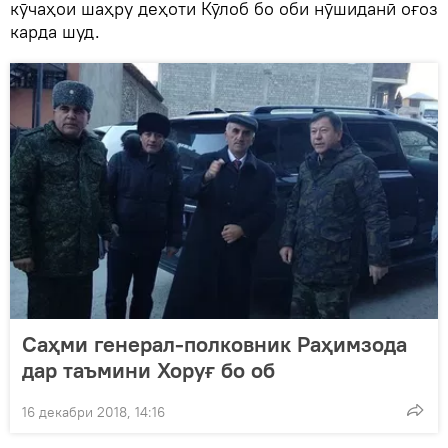
кӯчаҳои шаҳру деҳоти Кӯлоб бо оби нӯшиданӣ оғоз
карда шуд.
Саҳми генерал-полковник Раҳимзода
дар таъмини Хоруғ бо об
16 декабри 2018, 14:16