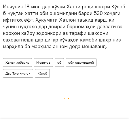
Инчунин 18 июл дар кӯчаи Хатти роҳи шаҳри Кӯлоб
6 нуқтаи хатти оби ошомиданӣ барои 530 хоҷагӣ
ифтитоҳ ёфт. Ҳукумати Хатлон таъкид кард, ки
чунин нуқтаҳо дар доираи барномаҳои давлатӣ ва
корҳои хайру эҳсонкорӣ аз тарафи шахсони
саховатпеша дар дигар кӯчаҳои камоби шаҳр низ
марҳила ба марҳила анҷом дода мешаванд.
Ҳамаи хабарҳо
Иҷтимоъ
об
оби ошомиданӣ
Дар Тоҷикистон
Кӯлоб