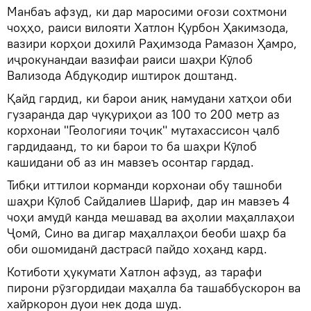
Манбаъ афзуд, ки дар маросими оғози сохтмони
чоҳҳо, раиси вилояти Хатлон Қурбон Ҳакимзода,
вазири корҳои дохилӣ Раҳимзода Рамазон Ҳамро,
иҷрокунандаи вазифаи раиси шаҳри Кӯлоб
Вализода Абдуқодир иштирок доштанд.
Қайд гардид, ки барои аниқ намудани хатҳои оби
гузаранда дар чуқуриҳои аз 100 то 200 метр аз
корхонаи "Геологияи тоҷик" мутахассисон ҷалб
гардидаанд, то ки барои то ба шаҳри Кӯлоб
кашидани об аз ин мавзеъ осонтар гардад.
Тибқи иттилои корманди корхонаи обу ташноби
шаҳри Кӯлоб Сайдалиев Шариф, дар ин мавзеъ 4
чоҳи амудӣ канда мешавад ва аҳолии маҳаллаҳои
Ҷомӣ, Сино ва дигар маҳаллаҳои беоби шаҳр ба
оби ошомиданӣ дастрасӣ пайдо хоҳанд кард.
Котиботи ҳукумати Хатлон афзуд, аз тарафи
пирони рӯзгордидаи маҳалла ба ташаббускорон ва
хайркорон дуои нек дода шуд.