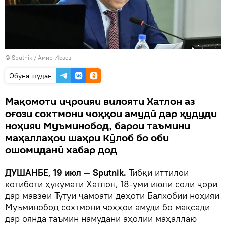
©
Sputnik
/ Амир Исаев
Обуна шудан
Мақомоти иҷроияи вилояти Хатлон аз
оғози сохтмони чоҳҳои амудӣ дар ҳудуди
ноҳияи Муъминобод, барои таъмини
маҳаллаҳои шаҳри Кӯлоб бо оби
ошомиданӣ хабар дод
ДУШАНБЕ, 19 июл — Sputnik.
Тибқи иттилои
котиботи ҳукумати Хатлон, 18-уми июли соли ҷорӣ
дар мавзеи Тутуи ҷамоати деҳоти Балхобии ноҳияи
Муъминобод сохтмони чоҳҳои амудӣ бо мақсади
дар оянда таъмин намудани аҳолии маҳаллаю