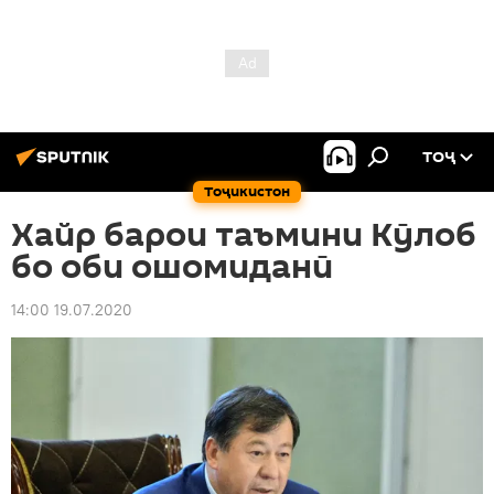
ТОҶ
Тоҷикистон
Хайр барои таъмини Кӯлоб
бо оби ошомиданӣ
14:00 19.07.2020