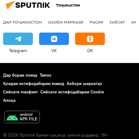
Тоҷикистон
ДАР ТОҶИКИСТОН
ОСИЁИ МАРКАЗӢ
РУСИЯ
СИЁСАТ
ИҚ
Telegram
VK
OK
Дар бораи лоиҳа
Тамос
Қоидаи истифодабарии мавод
Ахбори ширкатҳо
Сиёсати махфият
Сиёсати истифодабарии Cookie
Алоқа
© 2026 Sputnik Ҳамаи ҳуқуқҳо ҳимоя шудаанд. 18+