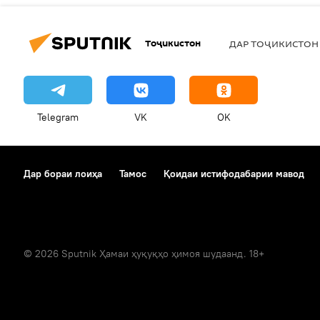
Тоҷикистон
ДАР ТОҶИКИСТОН
Telegram
VK
OK
Дар бораи лоиҳа
Тамос
Қоидаи истифодабарии мавод
© 2026 Sputnik Ҳамаи ҳуқуқҳо ҳимоя шудаанд. 18+