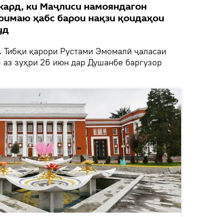
 кард, ки Маҷлиси намояндагон
римаю ҳабс барои нақзи қоидаҳои
уд
.
Тибқи қарори Рустами Эмомалӣ ҷаласаи
аз зуҳри 26 июн дар Душанбе баргузор