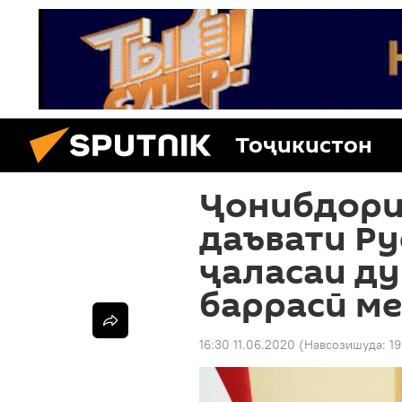
Тоҷикистон
Ҷонибдори
даъвати Р
ҷаласаи д
баррасӣ м
16:30 11.06.2020
(Навсозишуда:
19