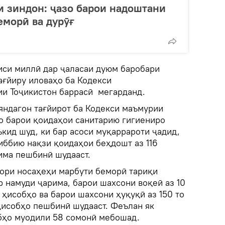
ли зиндон: ҷазо барои надоштани
еморӣ ва дурӯғ
иси миллӣ дар ҷаласаи дуюм баробари
ағйиру иловаҳо ба Кодекси
и Тоҷикистон баррасӣ мегарданд.
яндагон тағйирот ба Кодекси маъмурии
зо барои қоидаҳои санитарию гигиениро
ъкид шуд, ки бар асоси муқаррароти ҷадид,
иббию нақзи қоидаҳои беҳдошт аз 116
има пешбинӣ шудааст.
ори носаҳеҳи марбути беморӣ тариқи
 намуди ҷарима, барои шахсони воқеӣ аз 10
ҳисобҳо ва барои шахсони ҳуқуқӣ аз 150 то
исобҳо пешбинӣ шудааст. Феълан як
бҳо муодили 58 сомонӣ мебошад.