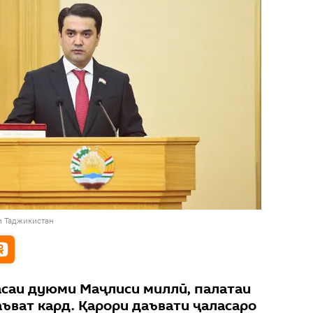
и Таджикистан
саи дуюми Маҷлиси миллӣ, палатаи
ъват кард. Қарори даъвати ҷаласаро