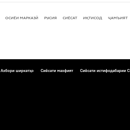
ОСИЁИ МАРКАЗӢ
РУСИЯ
СИЁСАТ
ИҚТИСОД
ҶАМЪИЯТ
Ахбори ширкатҳо
Сиёсати махфият
Сиёсати истифодабарии C