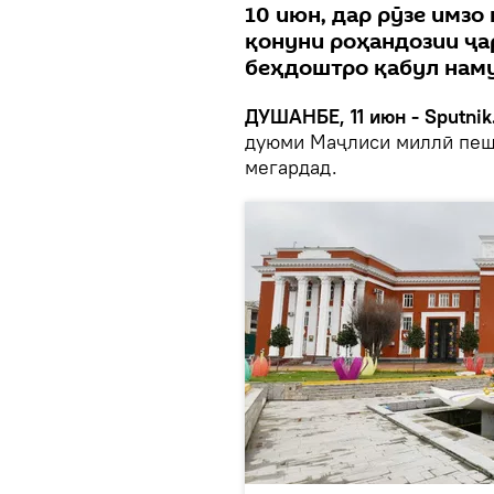
10 июн, дар рӯзе имзо
қонуни роҳандозии ҷа
беҳдоштро қабул нам
ДУШАНБЕ, 11 июн - Sputnik
дуюми Маҷлиси миллӣ пеш 
мегардад.