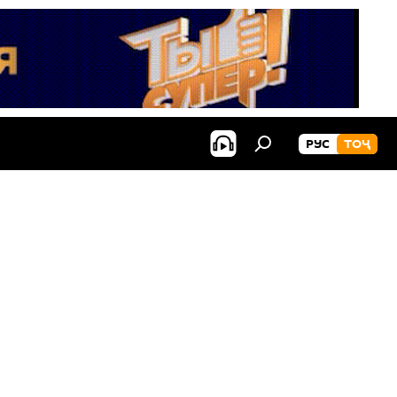
РУС
ТОҶ