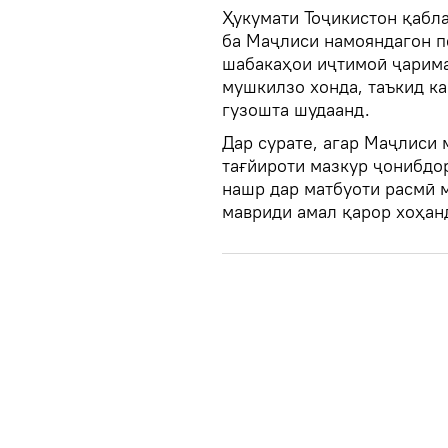
Ҳукумати Тоҷикистон қабла
ба Маҷлиси намояндагон п
шабакаҳои иҷтимоӣ ҷарима
мушкилзо хонда, таъкид к
гузошта шудаанд.
Дар сурате, агар Маҷлиси 
тағйироти мазкур ҷонибдо
нашр дар матбуоти расмӣ 
мавриди амал қарор хоҳан