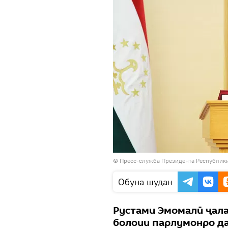
©
Пресс-служба Президента Республик
Обуна шудан
Рустами Эмомалӣ ҷала
болоии парлумонро да