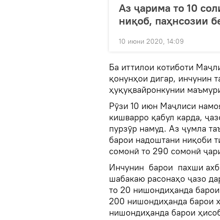
Аз ҷарима то 10 со
ниқоб, паҳнсозии б
10 июни 2020, 14:09
Ба иттилои котиботи Маҷл
қонунҳои дигар, инчунин т
ҳуқуқвайронкунии маъмури
Рӯзи 10 июн Маҷлиси намо
кишварро қабул карда, ҷа
пурзӯр намуд. Аз ҷумла та
барои надоштани ниқоби т
сомонӣ то 290 сомонӣ ҷар
Инчунин барои пахши ахб
шабакаю расонаҳо ҷазо дар
то 20 нишондиҳанда барои 
200 нишондиҳанда барои ҳ
нишондиҳанда барои ҳисо