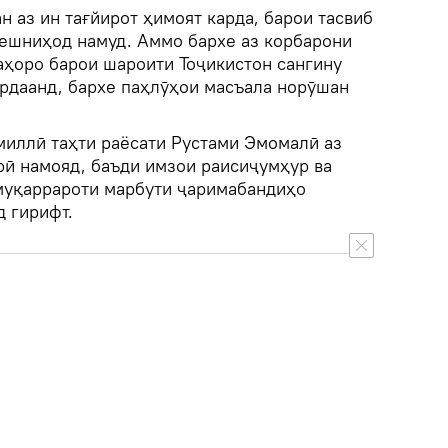
н аз ин тағйирот ҳимоят карда, барои тасвиб
ешниҳод намуд. Аммо бархе аз корбарони
ҳоро барои шароити Тоҷикистон сангину
ардаанд, бархе паҳлӯҳои масъала норӯшан
миллӣ таҳти раёсати Рустами Эмомалӣ аз
рӣ намояд, баъди имзои раисиҷумҳур ва
муқаррароти марбути ҷаримабандиҳо
д гирифт.