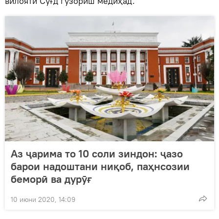
вилояти Суғд гузориш медиҳад.
Аз ҷарима то 10 соли зиндон: ҷазо
барои надоштани ниқоб, паҳнсозии
беморӣ ва дурӯғ
10 июни 2020, 14:09