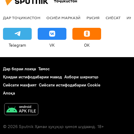
Тоҷикистон
ДАР ТОҶИКИСТОН
ОСИЁИ МАРКАЗӢ
РУСИЯ
СИЁСАТ
ИҚ
Telegram
VK
OK
Дар бораи лоиҳа
Тамос
Қоидаи истифодабарии мавод
Ахбори ширкатҳо
Сиёсати махфият
Сиёсати истифодабарии Cookie
Алоқа
© 2026 Sputnik Ҳамаи ҳуқуқҳо ҳимоя шудаанд. 18+