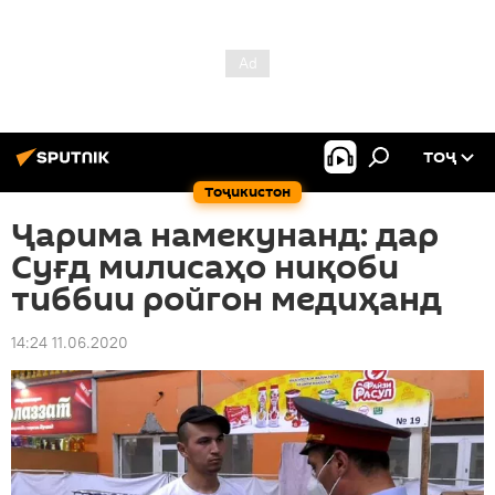
ТОҶ
Тоҷикистон
Ҷарима намекунанд: дар
Суғд милисаҳо ниқоби
тиббии ройгон медиҳанд
14:24 11.06.2020