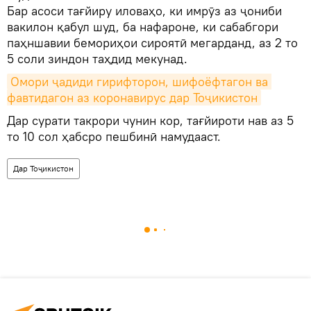
Бар асоси тағйиру иловаҳо, ки имрӯз аз ҷониби
вакилон қабул шуд, ба нафароне, ки сабабгори
паҳншавии бемориҳои сироятӣ мегарданд, аз 2 то
5 соли зиндон таҳдид мекунад.
Омори ҷадиди гирифторон, шифоёфтагон ва 
фавтидагон аз коронавирус дар Тоҷикистон
Дар сурати такрори чунин кор, тағйироти нав аз 5
то 10 сол ҳабсро пешбинӣ намудааст.
Дар Тоҷикистон