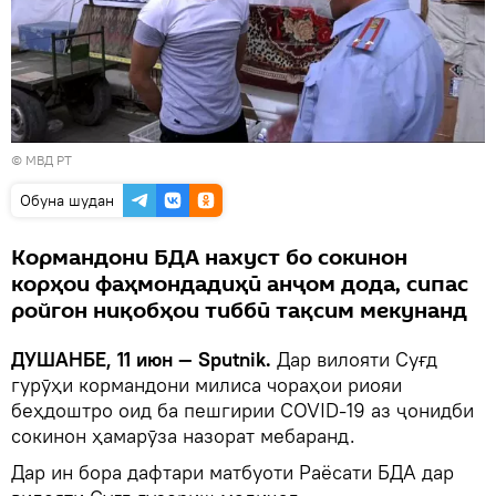
©
МВД РТ
Обуна шудан
Кормандони БДА нахуст бо сокинон
корҳои фаҳмондадиҳӣ анҷом дода, сипас
ройгон ниқобҳои тиббӣ тақсим мекунанд
ДУШАНБЕ, 11 июн — Sputnik.
Дар вилояти Суғд
гурӯҳи кормандони милиса чораҳои риояи
беҳдоштро оид ба пешгирии COVID-19 аз ҷонидби
сокинон ҳамарӯза назорат мебаранд.
Дар ин бора дафтари матбуоти Раёсати БДА дар