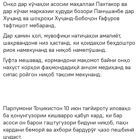
Онҳо дар кӯчаҳои асосии маҳаллаи Пахтакор ва
дар кӯчаи марказии ҳудуди бозори Панҷшанбе дар
Хуҷанд ва шоҳроҳи Хуҷанд-Бобоҷон Ғафуров
тафтишот мебаранд.
Дар ҳамин ҳол, мувофиқи натиҷаҳои амалиёт,
шаҳрвандоне низ ҳастанд, ки қоидаҳои беҳдоштро
риоя намекунанд ва ниқоб намепӯшанд.
Гуфта мешавад, кормандони мақомот байни онҳо
нахуст корҳои фаҳмондадиҳӣ анҷом медиҳанд ва
сипас ройгон ниқоб тақсим мекунанд.
Парлумони Тоҷикистон 10 июн тағйироту иловаҳо
ба қонунгузории кишварро қабул кард, ки бар
асоси он барои гаштугузори бидуни ниқоб, паҳн
кардани беморӣ ва ахбори бардурӯғ ҷазо пешбинӣ
шудаст.