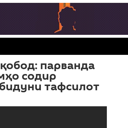
қобод: парванда
мҳо содир
 бидуни тафсилот