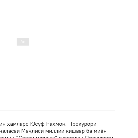
 ин ҳамларо Юсуф Раҳмон, Прокурори
 ҷаласаи Маҷлиси миллии кишвар ба миён
расмии “Садои мардум” гузориши Прокурори