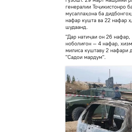
генералии Тоҷикистонро ба
мусаллаҳона ба дидбонгоҳ
нафар кушта ва 22 нафар ҳ
шудаанд.
"Дар натиҷаи он 26 нафар,
ноболиғон — 4 нафар, хизм
милиса куштаву 2 нафари д
"Садои мардум".