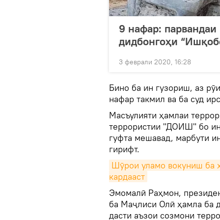
9 нафар: парвандаи
дидбонгоҳи “Ишқобо
3 феврали 2020, 16:28
Бино ба ин гузориш, аз рӯ
нафар такмил ва ба суд ир
Масъулияти ҳамлаи террор
террористии "ДОИШ" бо ин
гуфта мешавад, марбути ин 
гирифт.
Шӯрои уламо вокуниш ба 
кардааст
Эмомалӣ Раҳмон, президен
ба Маҷлиси Олӣ ҳамла ба 
дасти аъзои созмони терр