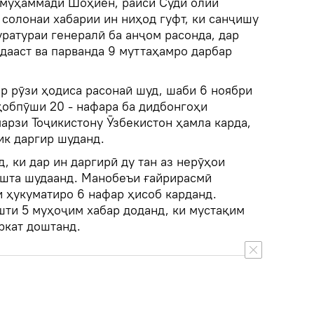
рмуҳаммади Шоҳиён, раиси Суди олии
солонаи хабарии ин ниҳод гуфт, ки санҷишу
ратураи генералӣ ба анҷом расонда, дар
дааст ва парванда 9 муттаҳамро дарбар
ар рӯзи ҳодиса расонаӣ шуд, шаби 6 ноябри
қобпӯши 20 - нафара ба дидбонгоҳи
арзи Тоҷикистону Ӯзбекистон ҳамла карда,
ик даргир шуданд.
, ки дар ин даргирӣ ду тан аз нерӯҳои
ушта шудаанд. Манобеъи ғайрирасмӣ
 ҳукуматиро 6 нафар ҳисоб карданд.
шти 5 муҳоҷим хабар доданд, ки мустақим
ркат доштанд.