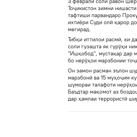
3 феврали соли равон Ше
Тоҷикистон зимни нишасти 
тафтиши парвандаро Проку
ихтиёри Суди олӣ қарор до
мегирад.
Тибқи иттилои расмӣ, ки д
соли гузашта як гурӯҳи ни
"Ишқобод", мустақар дар м
бо нерӯҳои марзбонии тоҷ
Он замон расман эълон шуд
марзбонӣ ва 15 муҳоҷим к
шумораи талафоти нерӯҳои
Баъдтар мақомот аз боздо
дар ҳамлаи террористӣ ши