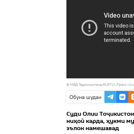
© МВД Таджикистана/RUPTLY/Пресс-сл
Обуна шудан
Суди Олии Тоҷикистон
ниҳоӣ карда, ҳукми м
эълон намешавад