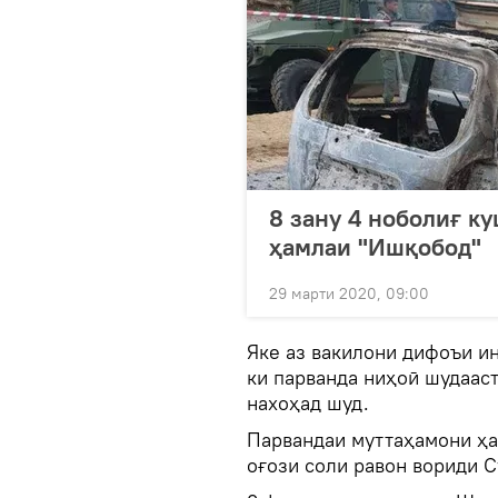
8 зану 4 ноболиғ к
ҳамлаи "Ишқобод"
29 марти 2020, 09:00
Яке аз вакилони дифоъи ин
ки парванда ниҳоӣ шудааст
нахоҳад шуд.
Парвандаи муттаҳамони ҳа
оғози соли равон вориди С