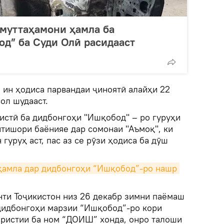
 муттаҳамони ҳамла ба
д” ба Суди Олӣ расидааст
и ин ҳодиса парвандаи ҷиноятӣ алайҳи 22
сол шудааст.
истӣ ба дидбонгоҳи "Ишқобод" – ро гуруҳи
тишори баёнияе дар сомонаи "Аъмоқ", ки
гуруҳ аст, пас аз се рӯзи ҳодиса ба дӯш
ҳамла дар дидбонгоҳи “Ишқобод”-ро нашр 
ти Тоҷикистон низ 26 декабр зимни паёмаш
дидбонгоҳи марзии “Ишқобод”-ро кори
ористии ба ном “ДОИШ” хонда, онро талоши