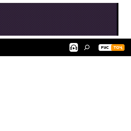
РУС
ТОҶ