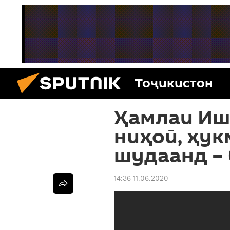
Тоҷикистон
Ҳамлаи Иш
ниҳоӣ, ҳук
шудаанд –
14:36 11.06.2020