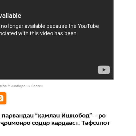
ужба Минобороны России
 парвандаи “ҳамлаи Ишқобод” – ро
уҷримонро содир кардааст. Тафсилот