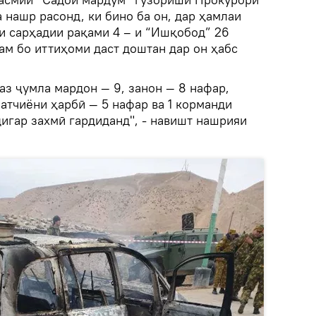
 нашр расонд, ки бино ба он, дар ҳамлаи
и сарҳадии рақами 4 – и “Ишқобод” 26
ам бо иттиҳоми даст доштан дар он ҳабс
 аз ҷумла мардон — 9, занон — 8 нафар,
атчиёни ҳарбӣ — 5 нафар ва 1 корманди
игар захмӣ гардиданд", - навишт нашрияи