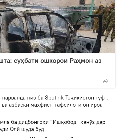
ушта: суҳбати ошкорои Раҳмон аз
 парванда низ ба Sputnik Тоҷикистон гуфт,
 ва азбаски махфист, тафсилоти он ироа
мла ба дидбонгоҳи “Ишқобод” ҳанӯз дар
уди Олӣ шуда буд.