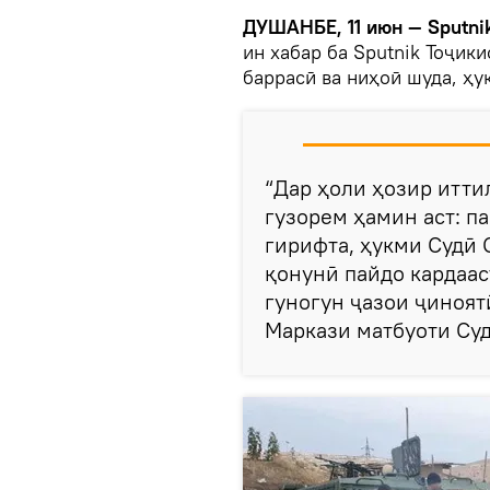
ДУШАНБЕ, 11 июн — Sputnik
ин хабар ба Sputnik Тоҷики
баррасӣ ва ниҳоӣ шуда, ҳу
“Дар ҳоли ҳозир итти
гузорем ҳамин аст: п
гирифта, ҳукми Судӣ 
қонунӣ пайдо кардаас
гуногун ҷазои ҷиноятӣ
Маркази матбуоти Суд