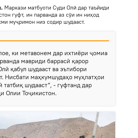
.
Маркази матбуоти Суди Олӣ дар таъйиди
стон гуфт, ин парванда аз сӯи ин ниҳод
кми муҷримон низ содир шудааст.
лое, ки метавонем дар ихтиёри ҷомиа
арванда мавриди баррасӣ қарор
Олӣ қабул шудааст ва эътибори
т. Нисбати маҳкумшудаҳо муҳлатҳои
 татбиқ шудааст”, - гуфтанд дар
и Олии Тоҷикистон.