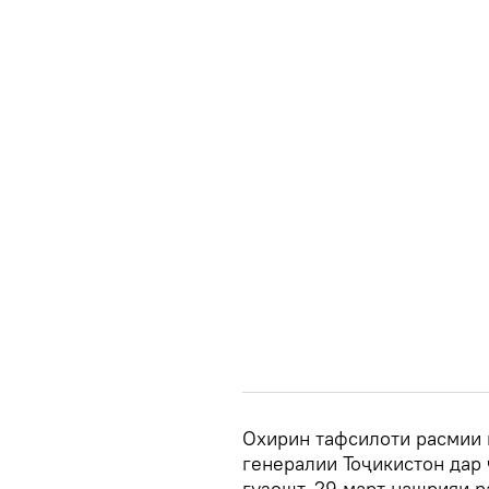
Охирин тафсилоти расмии
генералии Тоҷикистон дар
гузошт. 29 март нашрияи 