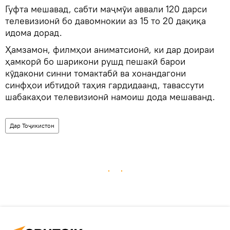
Гуфта мешавад, сабти маҷмӯи аввали 120 дарси
телевизионӣ бо давомнокии аз 15 то 20 дақиқа
идома дорад.
Ҳамзамон, филмҳои аниматсионӣ, ки дар доираи
ҳамкорӣ бо шарикони рушд пешакӣ барои
кӯдакони синни томактабӣ ва хонандагони
синфҳои ибтидоӣ таҳия гардидаанд, тавассути
шабакаҳои телевизионӣ намоиш дода мешаванд.
Дар Тоҷикистон