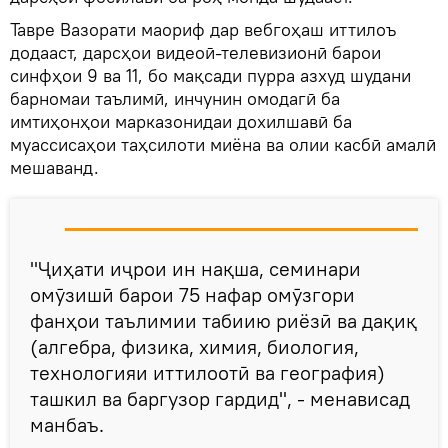
Тавре Вазорати маориф дар вебгоҳаш иттилоъ
додааст, дарсҳои видеоӣ-телевизионӣ барои
синфҳои 9 ва 11, бо мақсади пурра азхуд шудани
барномаи таълимӣ, инчунин омодагӣ ба
имтиҳонҳои марказонидаи дохилшавӣ ба
муассисаҳои таҳсилоти миёна ва олии касбӣ амалӣ
мешаванд.
"Ҷиҳати иҷрои ин нақша, семинари
омӯзишӣ барои 75 нафар омӯзгори
фанҳои таълимии табиию риёзӣ ва дақиқ
(алгебра, физика, химия, биология,
технологияи иттилоотӣ ва география)
ташкил ва баргузор гардид", - менависад
манбаъ.