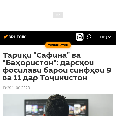
ТОҶ
Тоҷикистон
Тариқи "Сафина" ва
"Баҳористон": дарсҳои
фосилавӣ барои синфҳои 9
ва 11 дар Тоҷикистон
13:29 11.06.2020