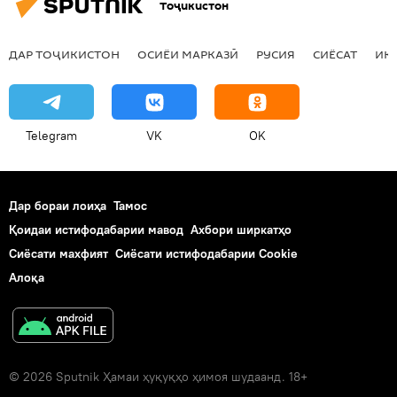
Тоҷикистон
ДАР ТОҶИКИСТОН
ОСИЁИ МАРКАЗӢ
РУСИЯ
СИЁСАТ
ИҚ
Telegram
VK
OK
Дар бораи лоиҳа
Тамос
Қоидаи истифодабарии мавод
Ахбори ширкатҳо
Сиёсати махфият
Сиёсати истифодабарии Cookie
Алоқа
© 2026 Sputnik Ҳамаи ҳуқуқҳо ҳимоя шудаанд. 18+