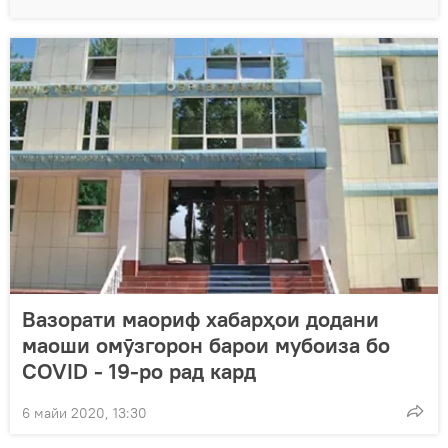
Вазорати маориф хабарҳои додани
маоши омӯзгорон барои мубоиза бо
COVID - 19-ро рад кард
6 майи 2020, 13:30