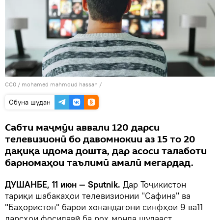
CC0
/
mohamed mahmoud hassan
/
Обуна шудан
Сабти маҷмӯи аввали 120 дарси
телевизионӣ бо давомнокии аз 15 то 20
дақиқа идома дошта, дар асоси талаботи
барномаҳои таълимӣ амалӣ мегардад.
ДУШАНБЕ, 11 июн — Sputnik.
Дар Тоҷикистон
тариқи шабакаҳои телевизионии "Сафина" ва
"Баҳористон" барои хонандагони синфҳои 9 ва11
дарсҳои фосилавӣ ба роҳ монда шудааст.