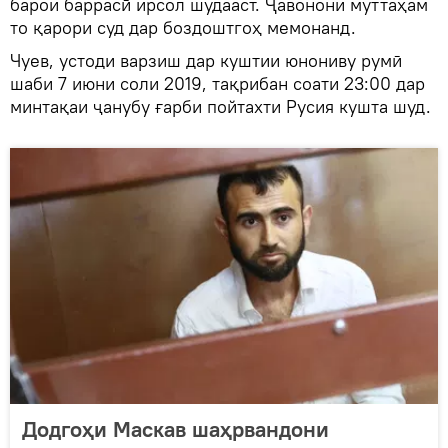
барои баррасӣ ирсол шудааст. Ҷавонони муттаҳам
то қарори суд дар боздоштгоҳ мемонанд.
Чуев, устоди варзиш дар куштии юнониву румӣ
шаби 7 июни соли 2019, тақрибан соати 23:00 дар
минтақаи ҷанубу ғарби пойтахти Русия кушта шуд.
Додгоҳи Маскав шаҳрвандони