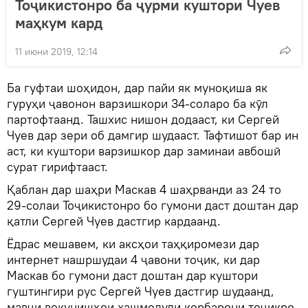
Тоҷикистонро ба ҷурми куштори Чуев
маҳкум кард
11 июни 2019, 12:14
Ба гуфтаи шоҳидон, дар пайи як муноқиша як
гуруҳи ҷавонон варзишкори 34-соларо ба кӯл
партофтаанд. Ташхис нишон додааст, ки Сергей
Чуев дар зери об дамгир шудааст. Тафтишот бар ин
аст, ки куштори варзишкор дар заминаи авбошӣ
сурат гирифтааст.
Қаблан дар шаҳри Маскав 4 шаҳрванди аз 24 то
29-солаи Тоҷикистонро бо гумони даст доштан дар
қатли Сергей Чуев дастгир кардаанд.
Ёдрас мешавем, ки аксҳои таҳқиромези дар
интернет нашршудаи 4 ҷавони тоҷик, ки дар
Маскав бо гумони даст доштан дар куштори
гуштингири рус Сергей Чуев дастгир шудаанд,
мавҷи вокунишҳои хашмолуди корбарони тоҷикро