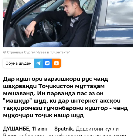
©
Страница Сургея Чуева в "ВКонтакте"
Обуна шудан
Дар куштори варзишкори рус чанд
шаҳрванди Тоҷикистон муттаҳам
мешаванд. Ин парванда пас аз он
"машҳур" шуд, ки дар интернет аксҳои
тақҳиромези гумонбарони куштор - чанд
муҳоҷири тоҷик нашр шуд
ДУШАНБЕ, 11 июн — Sputnik.
Додситони кулли
Русия хабар дод, ки тафтишоти пеш аз додгоҳии