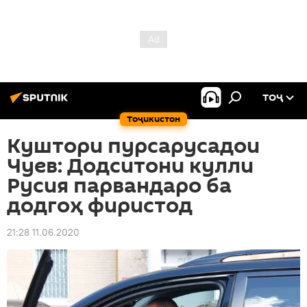
ТОҶ
Тоҷикистон
Куштори пурсарусадои
Чуев: Додситони кулли
Русия парвандаро ба
додгоҳ фиристод
21:28 11.06.2020