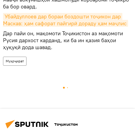
ба бор овард.
Убайдуллоев дар бораи боздошти тоҷикон дар 
Маскав: ҳам сафорат пайгирӣ дораду ҳам маҷлис
Дар пайи он, мақомоти Тоҷикистон аз мақомоти
Русия дархост карданд, ки ба ин қазия баҳои
ҳуқуқӣ дода шавад.
Муҳоҷират
Тоҷикистон