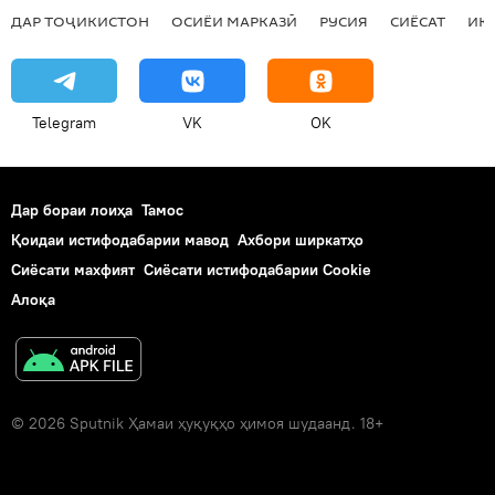
ДАР ТОҶИКИСТОН
ОСИЁИ МАРКАЗӢ
РУСИЯ
СИЁСАТ
ИҚ
Telegram
VK
OK
Дар бораи лоиҳа
Тамос
Қоидаи истифодабарии мавод
Ахбори ширкатҳо
Сиёсати махфият
Сиёсати истифодабарии Cookie
Алоқа
© 2026 Sputnik Ҳамаи ҳуқуқҳо ҳимоя шудаанд. 18+