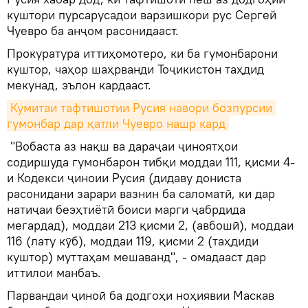
куштори пурсарусадои варзишкори рус Сергей
Чуевро ба анҷом расонидааст.
Прокуратура иттиҳомотеро, ки ба гумонбарони
куштор, чаҳор шаҳрванди Тоҷикистон таҳдид
мекунад, эълон кардааст.
Кумитаи тафтишотии Русия навори бозпурсии 
гумонбар дар қатли Чуевро нашр кард
"Вобаста аз нақш ва дараҷаи ҷиноятҳои
содиршуда гумонбарон тибқи моддаи 111, қисми 4-
и Кодекси ҷиноии Русия (дидаву дониста
расонидани зарари вазнин ба саломатӣ, ки дар
натиҷаи беэҳтиётӣ боиси марги ҷабрдида
мегардад), моддаи 213 қисми 2, (авбошӣ), моддаи
116 (лату кӯб), моддаи 119, қисми 2 (таҳдиди
куштор) муттаҳам мешаванд", - омадааст дар
иттилои манбаъ.
Парвандаи ҷиноӣ ба додгоҳи ноҳиявии Маскав