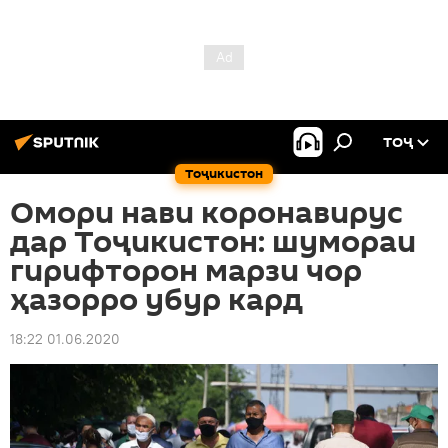
ТОҶ
Тоҷикистон
Омори нави коронавирус
дар Тоҷикистон: шумораи
гирифторон марзи чор
ҳазорро убур кард
18:22 01.06.2020