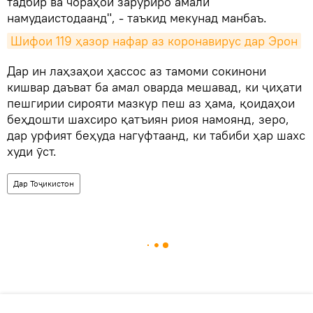
тадбир ва чораҳои заруриро амалӣ
намудаистодаанд", - таъкид мекунад манбаъ.
Шифои 119 ҳазор нафар аз коронавирус дар Эрон
Дар ин лаҳзаҳои ҳассос аз тамоми сокинони
кишвар даъват ба амал оварда мешавад, ки ҷиҳати
пешгирии сирояти мазкур пеш аз ҳама, қоидаҳои
беҳдошти шахсиро қатъиян риоя намоянд, зеро,
дар урфият беҳуда нагуфтаанд, ки табиби ҳар шахс
худи ӯст.
Дар Тоҷикистон