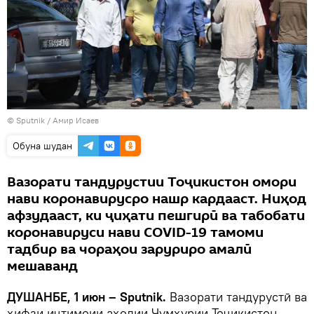
©
Sputnik
/ Амир Исаев
Обуна шудан
Вазорати тандурустии Тоҷикистон омори
нави коронавирусро нашр кардааст. Ниҳод
афзудааст, ки ҷиҳати пешгирӣ ва табобати
коронавируси нави CОVID-19 тамоми
тадбир ва чораҳои заруриро амалӣ
мешаванд
ДУШАНБЕ, 1 июн – Sputnik.
Вазорати тандурустӣ ва
ҳифзи иҷтимоии аҳолии Ҷумҳурии Тоҷикистон