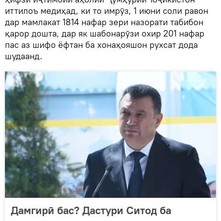
иттилоъ медиҳад, ки то имрӯз, 1 июни соли равон
дар мамлакат 1814 нафар зери назорати табибон
қарор дошта, дар як шабонарӯзи охир 201 нафар
пас аз шифо ёфтан ба хонаҳояшон рухсат дода
шудаанд.
Дамгирӣ бас? Дастури Ситод ба