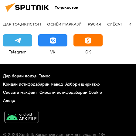
Тоҷикистон
ДАР ТОҶИКИСТОН
ОСИЁИ МАРКАЗӢ
РУСИЯ
СИЁСАТ
ИҚ
Telegram
VK
OK
Дар бораи лоиҳа
Тамос
Қоидаи истифодабарии мавод
Ахбори ширкатҳо
Сиёсати махфият
Сиёсати истифодабарии Cookie
Алоқа
© 2026 Sputnik Ҳамаи ҳуқуқҳо ҳимоя шудаанд. 18+