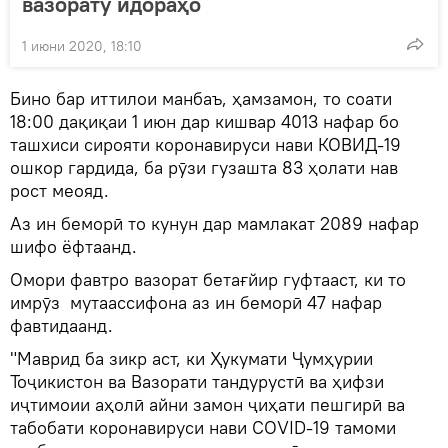
вазорату идораҳо
1 июни 2020, 18:10
Бино бар иттилои манбаъ, ҳамзамон, то соати
18:00 дақиқаи 1 июн дар кишвар 4013 нафар бо
ташхиси сирояти коронавируси нави КОВИД-19
ошкор гардида, ба рӯзи гузашта 83 ҳолати нав
рост меояд.
Аз ин беморӣ то кунун дар мамлакат 2089 нафар
шифо ёфтаанд.
Омори фавтро вазорат бетағйир гуфтааст, ки то
имрӯз мутаассифона аз ин беморӣ 47 нафар
фавтидаанд.
"Маврид ба зикр аст, ки Ҳукумати Ҷумҳурии
Тоҷикистон ва Вазорати тандурустӣ ва ҳифзи
иҷтимоии аҳолӣ айни замон ҷиҳати пешгирӣ ва
табобати коронавируси нави CОVID-19 тамоми