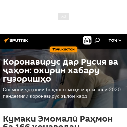
ТОҶ
Тоҷикистон
Коронавирус дар Русия ва
ҷаҳон: охирин хабару
гузоришҳо
Созмони ҷаҳонии беҳдошт моҳи марти соли 2020
пандемияи коронавирус эълон кард
Кумаки Эмомалӣ Раҳмон