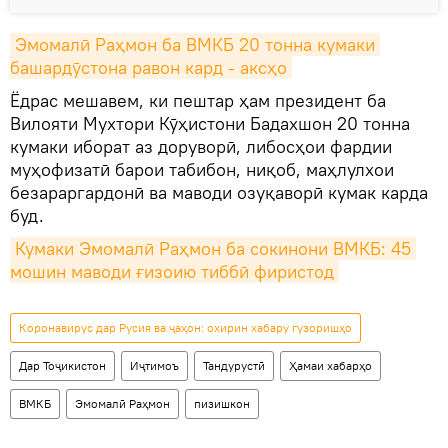
Эмомалӣ Раҳмон ба ВМКБ 20 тонна кумаки 
башардӯстона равон кард - аксҳо
Ёдрас мешавем, ки пештар ҳам президент ба
Вилояти Мухтори Кӯҳистони Бадахшон 20 тонна
кумаки иборат аз доруворӣ, либосҳои фардии
муҳофизатӣ барои табибон, ниқоб, маҳлулхои
безараргардонӣ ва маводи озуқаворӣ кумак карда
буд.
Кумаки Эмомалӣ Раҳмон ба сокинони ВМКБ: 45 
мошин маводи ғизоию тиббӣ фиристод
Коронавирус дар Русия ва ҷаҳон: охирин хабару гузоришҳо
Дар Тоҷикистон
Иҷтимоъ
Тандурустӣ
Ҳамаи хабарҳо
ВМКБ
Эмомалӣ Раҳмон
пизишкон