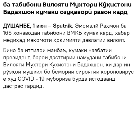
ба табибони Вилояти Мухтори Кӯҳистони
Бадахшон кумаки озуқаворӣ равон кард
ДУШАНБЕ, 1 июн – Sputnik.
Эмомалӣ Раҳмон ба
166 хонаводаи табибони ВМКБ кумак кард, хабар
медиҳад мақомоти ҳокимияти давлатии вилоят.
Бино ба иттилои манбаъ, кумаки навбатии
президент, барои дастгирии намудани табибони
Вилояти Мухтори Кухистони Бадахшон, ки дар ин
рӯзҳои мушкил бо бемории сироятии короновирус
ё худ COVID - 19 мубориза бурда истодаанд
дастрас гардид.