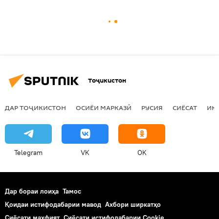
Тоҷикистон
ДАР ТОҶИКИСТОН
ОСИЁИ МАРКАЗӢ
РУСИЯ
СИЁСАТ
ИҚ
Telegram
VK
OK
Дар бораи лоиҳа
Тамос
Қоидаи истифодабарии мавод
Ахбори ширкатҳо
Сиёсати махфият
Сиёсати истифодабарии Cookie