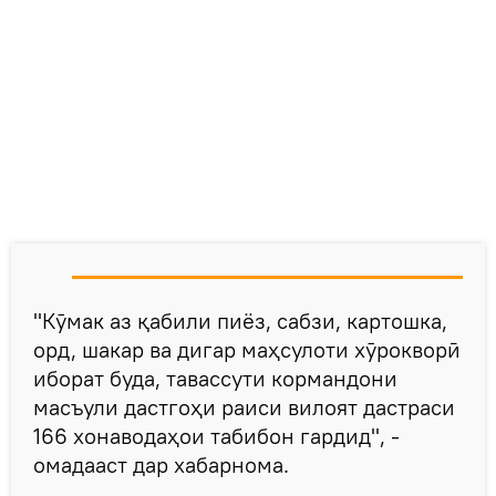
"Кӯмак аз қабили пиёз, сабзи, картошка,
орд, шакар ва дигар маҳсулоти хӯрокворӣ
иборат буда, тавассути кормандони
масъули дастгоҳи раиси вилоят дастраси
166 хонаводаҳои табибон гардид", -
омадааст дар хабарнома.