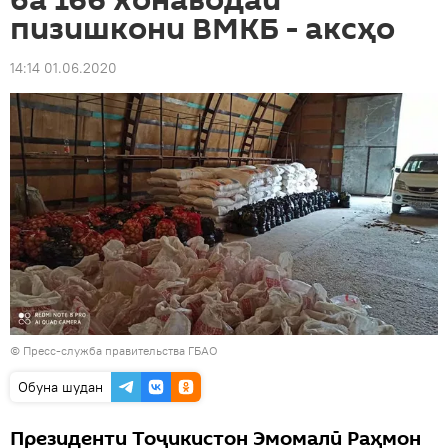
ба 166 хонаводаи
пизишкони ВМКБ - аксҳо
14:14 01.06.2020
©
Пресс-служба правительства ГБАО
Обуна шудан
Президенти Тоҷикистон Эмомалӣ Раҳмон