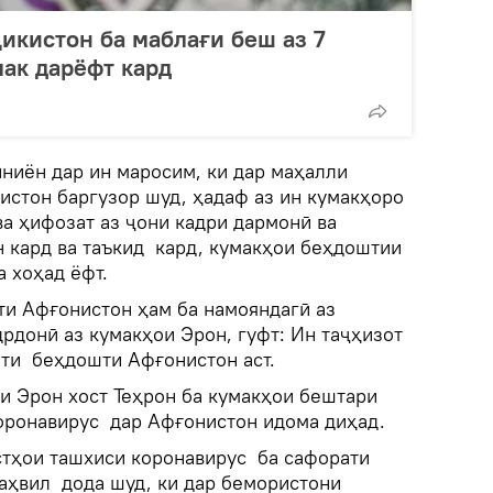
ҷикистон ба маблағи беш аз 7
ак дарёфт кард
ниён дар ин маросим, ки дар маҳалли
стон баргузор шуд, ҳадаф аз ин кумакҳоро
а ҳифозат аз ҷони кадри дармонӣ ва
 кард ва таъкид кард, кумакҳои беҳдоштии
 хоҳад ёфт.
и Афғонистон ҳам ба намояндагӣ аз
рдонӣ аз кумакҳои Эрон, гуфт: Ин таҷҳизот
ати беҳдошти Афғонистон аст.
и Эрон хост Теҳрон ба кумакҳои бештари
оронавирус дар Афғонистон идома диҳад.
стҳои ташхиси коронавирус ба сафорати
ҳвил дода шуд, ки дар бемористони