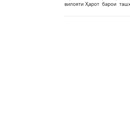
вилояти Ҳарот барои ташх