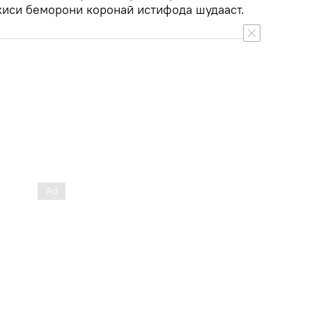
иси беморони коронаӣ истифода шудааст.