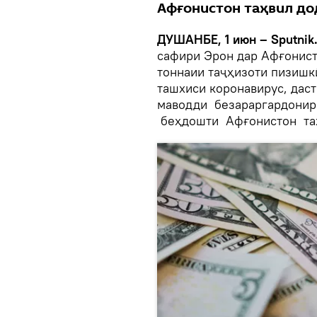
Афғонистон таҳвил до
ДУШАНБЕ, 1 июн – Sputnik
сафири Эрон дар Афғонисто
тоннаии таҷҳизоти пизишк
ташхиси коронавирус, дас
маводди безараргардонир
беҳдошти Афғонистон таҳ