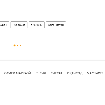
Эрон
мубориза
пизишкӣ
Афғонистон
ОСИЁИ МАРКАЗӢ
РУСИЯ
СИЁСАТ
ИҚТИСОД
ҶАМЪИЯТ