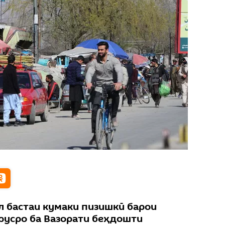
л бастаи кумаки пизишкӣ барои
русро ба Вазорати беҳдошти