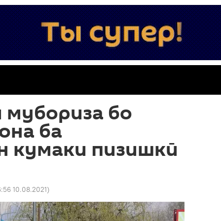
 мубориза бо
она ба
н кумаки пизишкӣ
6:56 10.08.2021
)