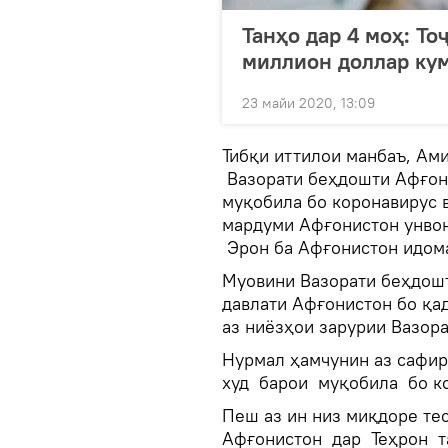
Танҳо дар 4 моҳ: То
миллион доллар кум
23 майи 2020, 13:09
Тибқи иттилои манбаъ, Ами
Вазорати беҳдошти Афғони
муқобила бо коронавирус в
мардуми Афғонистон унвон
Эрон ба Афғонистон идома
Муовини Вазорати беҳдошт
давлати Афғонистон бо қад
аз ниёзҳои зарурии Вазор
Нурмал ҳамчунин аз сафир
худ барои муқобила бо к
Пеш аз ин низ миқдоре те
Афғонистон дар Теҳрон та