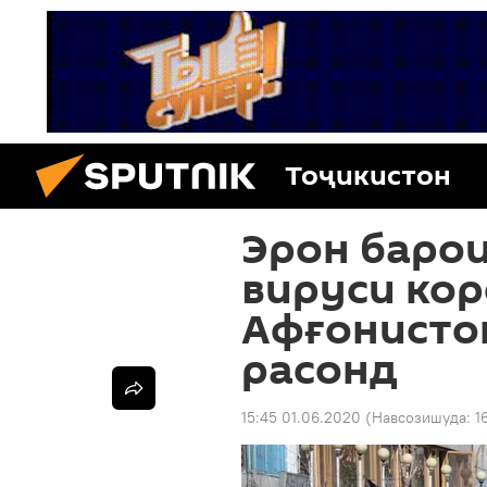
Тоҷикистон
Эрон барои
вируси кор
Афғонисто
расонд
15:45 01.06.2020
(Навсозишуда:
1