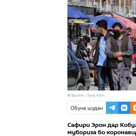
©
Sputnik
/ Tariq Azim
Обуна шудан
Сафири Эрон дар Кобу
мубориза бо коронави