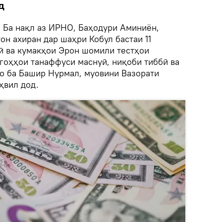
д
.
Ба нақл аз ИРНО, Баҳодури Аминиён,
н ахиран дар шаҳри Кобул бастаи 11
ӣ ва кумакҳои Эрон шомили тестҳои
тгоҳҳои танаффуси маснуӣ, ниқоби тиббӣ ва
о ба Башир Нурмал, муовини Вазорати
вил дод.