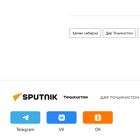
Ҳамаи хабарҳо
Дар Тоҷикистон
Тоҷикистон
ДАР ТОҶИКИСТОН
Telegram
VK
OK