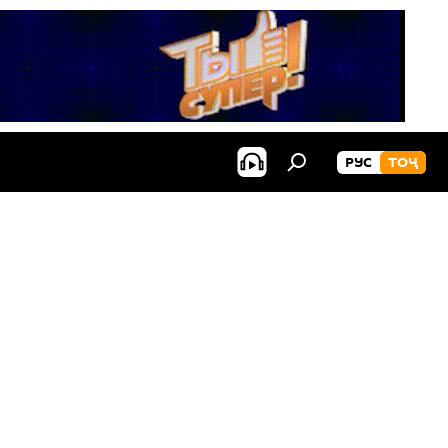
РУС
ТОҶ