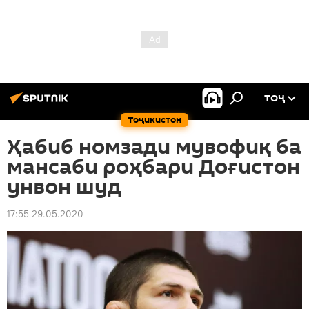
ТОҶ
Тоҷикистон
Ҳабиб номзади мувофиқ ба
мансаби роҳбари Доғистон
унвон шуд
17:55 29.05.2020