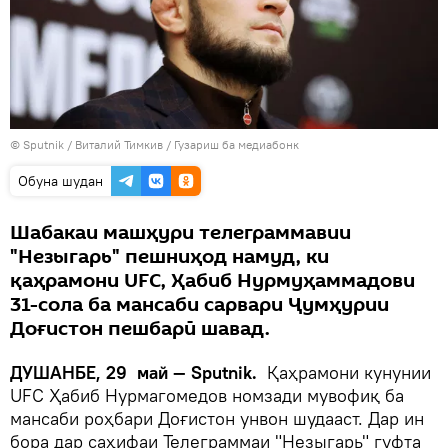
©
Sputnik
/ Виталий Тимкив
/
Гузариш ба медиабонк
Обуна шудан
Шабакаи машҳури телеграммавии
"Незыгарь" пешниҳод намуд, ки
қаҳрамони UFC, Ҳабиб Нурмуҳаммадови
31-сола ба мансаби сарвари Ҷумҳурии
Доғистон пешбарӣ шавад.
ДУШАНБЕ, 29 май — Sputnik.
Қаҳрамони кунунии
UFC Ҳабиб Нурмагомедов номзади мувофиқ ба
мансаби роҳбари Доғистон унвон шудааст. Дар ин
бора дар саҳифаи Телеграммаи "Незыгарь" гуфта