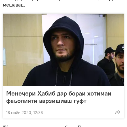
мешавад.
Менеҷери Ҳабиб дар бораи хотимаи
фаъолияти варзишиаш гуфт
18 майи 2020, 12:36