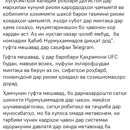
"Хусусиятҳои калидии роҳбари Доғистон дар
марҳилаи кунунӣ риояи қарордодҳои ҷамъиятӣ ва
қобилияти ҳокимияти шахсӣ барои таъмини риояи
қоидаҳои ҷамъиятӣ, эҷоди субот дар минтақа дар
ҳама соҳаҳо, муҳимтаринашон бо ҷавонон кор
кардан аст. Аз ин нуқтаи назар ҷолиб мебуд, ба
номзадии Ҳабиб Нурмуҳаммадов диққат дод”,
гуфта мешавад дар саҳифаи Telegram.
Гуфта мешавад, ӯ дар баробари Қаҳрамони UFC
будан, мавқеи возеҳ, нуфузи эътирофшудаи
минтақа ва берун аз он, сифатҳои роҳбарб,
поквиҷдонӣ дар риояи қоидаҳо ва созишномаҳоро
дорад.
Ҳамчунин гуфта мешавад, бо дарназардошти сатҳи
шинохти Нурмуҳаммадов дар ҷаҳон, миқёси
шунавандагонаш, сатҳи робитаҳо ва таҷриба дар
муносибатҳо, мо ба хулоса омада метавонем, ки
тарбияи чунин кадрҳои ҷавон дар системаи
идоракунии давлатӣ дар оянда метавонад ба