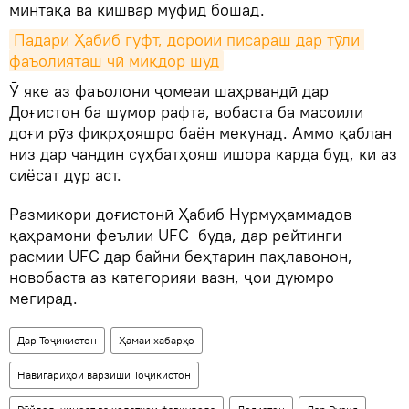
минтақа ва кишвар муфид бошад.
Падари Ҳабиб гуфт, дороии писараш дар тӯли 
фаъолияташ чӣ миқдор шуд
Ӯ яке аз фаъолони ҷомеаи шаҳрвандӣ дар
Доғистон ба шумор рафта, вобаста ба масоили
доғи рӯз фикрҳояшро баён мекунад. Аммо қаблан
низ дар чандин суҳбатҳояш ишора карда буд, ки аз
сиёсат дур аст.
Размикори доғистонӣ Ҳабиб Нурмуҳаммадов
қаҳрамони феълии UFC буда, дар рейтинги
расмии UFC дар байни беҳтарин паҳлавонон,
новобаста аз категорияи вазн, ҷои дуюмро
мегирад.
Дар Тоҷикистон
Ҳамаи хабарҳо
Навигариҳои варзиши Тоҷикистон