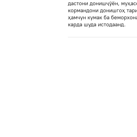
дастони донишҷӯён, муҳас
кормандони донишгоҳ тари
ҳамчун кумак ба беморхон
карда шуда истодаанд.