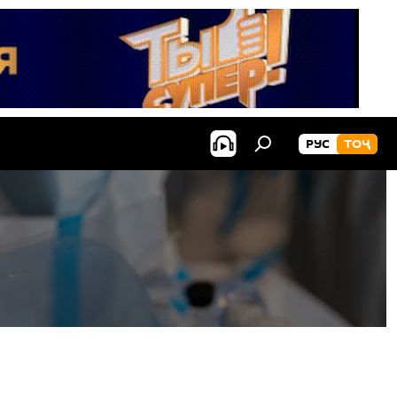
РУС
ТОҶ