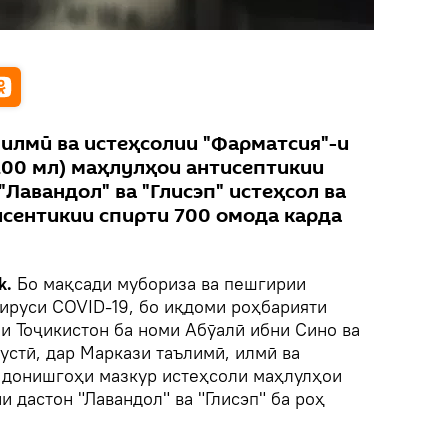
 илмӣ ва истеҳсолии "Фарматсия"-и
100 мл) маҳлулҳои антисептикии
"Лавандол" ва "Глисэп" истеҳсол ва
исентикии спирти 700 омода карда
k.
Бо мақсади мубориза ва пешгирии
ируси COVID-19, бо иқдоми роҳбарияти
и Тоҷикистон ба номи Абӯалӣ ибни Сино ва
устӣ, дар Маркази таълимӣ, илмӣ ва
 донишгоҳи мазкур истеҳсоли маҳлулҳои
и дастон "Лавандол" ва "Глисэп" ба роҳ