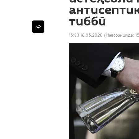
антисепти
тиббӣ
15:33 16.05.2020
(Навсозишуда:
1