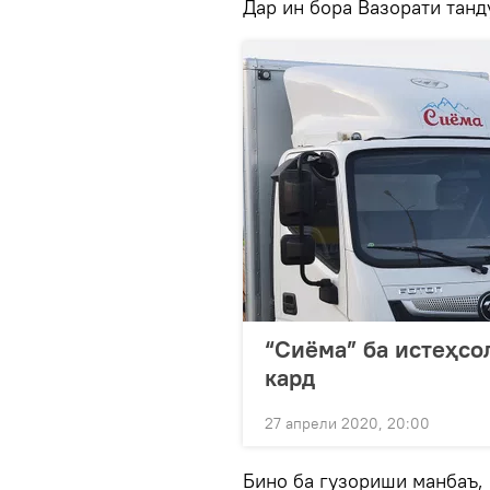
Дар ин бора Вазорати танд
“Сиёма” ба истеҳсо
кард
27 апрели 2020, 20:00
Бино ба гузориши манбаъ,