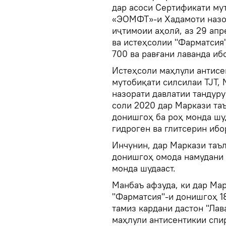
дар асоси Сертификати му
«ЭОМФТ»-и Хадамоти назор
иҷтимоии аҳолӣ, аз 29 ап
ва истеҳсолии "Фарматсия"
700 ва равғани лаванда иб
Истеҳсоли маҳлули антисе
мутобиқати силсилаи TJT
назорати давлатии тандуру
соли 2020 дар Маркази та
донишгоҳ ба роҳ монда шуд
гидроген ва глитсерин иб
Инчунин, дар Маркази таъ
донишгоҳ омода намудани 
монда шудааст.
Манбаъ афзуда, ки дар Мар
"Фарматсия"-и донишгоҳ 1
тамиз кардани дастон "Лава
маҳлули антисентикии спи