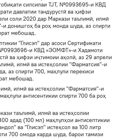
тобиқати силсилаи TJT, №0993695-и КВД
ати давлатии тандурустӣ ва ҳифзи
рели соли 2020 дар Маркази таълимӣ, илмӣ
-и донишгоҳ ба роҳ монда шуда, аз спирти
орат мебошад.
птикии "Глисэп" дар асоси Сертификати
, №0993696-и КВД «ЭОМФТ»-и Хадамоти
стӣ ва ҳифзи иҷтимоии аҳолӣ, аз 29 апрели
ълимӣ, илмӣ ва истеҳсолии "Фарматсия"-и
а, аз спирти 700, маҳлули перекиси
орат мебошад.
лимӣ, илмӣ ва истеҳсолии "Фарматсия"-и
маҳлули антисентикии спирти 700 ба роҳ
кази таълимӣ, илмӣ ва истеҳсолии
800 адад (100 мл) маҳлулҳои антисептикии
ндол" ва "Глисэп" истеҳсол ва 100 литр
рти 700 омода карда шуда, барои тамизи