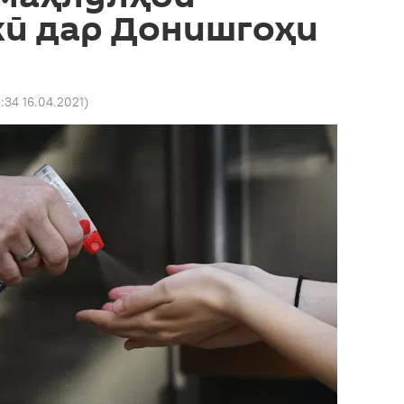
кӣ дар Донишгоҳи
5:34 16.04.2021
)