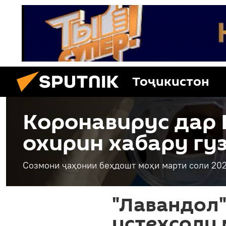
Тоҷикистон
Коронавирус дар 
охирин хабару гу
Созмони ҷаҳонии беҳдошт моҳи марти соли 202
"Лавандол" 
истеҳсоли