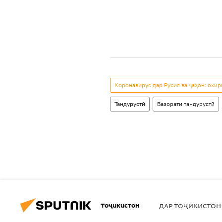
Коронавирус дар Русия ва ҷаҳон: охи
Тандурустӣ
Вазорати тандурустӣ
Тоҷикистон
ДАР ТОҶИКИСТОН