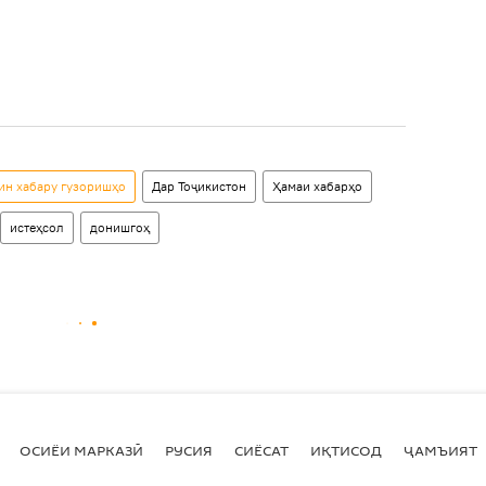
рин хабару гузоришҳо
Дар Тоҷикистон
Ҳамаи хабарҳо
истеҳсол
донишгоҳ
ОСИЁИ МАРКАЗӢ
РУСИЯ
СИЁСАТ
ИҚТИСОД
ҶАМЪИЯТ