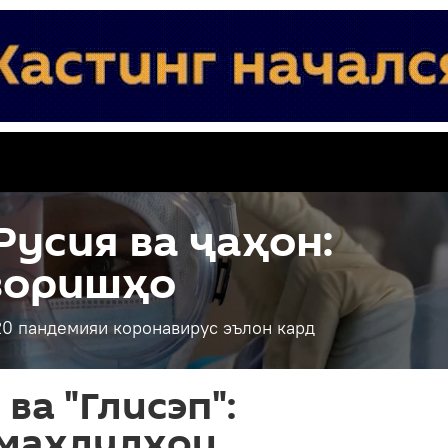
Русия ва ҷаҳон:
зоришҳо
0 пандемияи коронавирус эълон кард
ва "Глисэп":
 маҳлулҳои