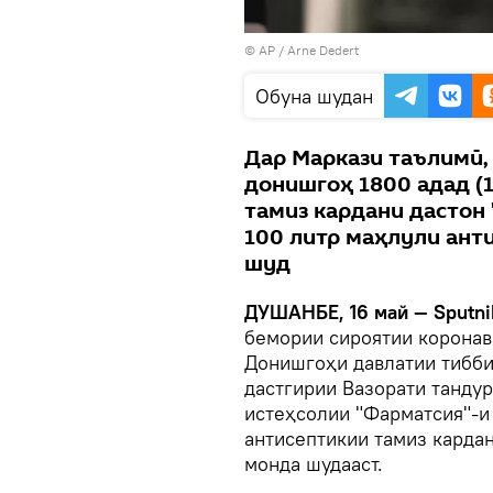
© AP / Arne Dedert
Обуна шудан
Дар Маркази таълимӣ,
донишгоҳ 1800 адад (
тамиз кардани дастон 
100 литр маҳлули ант
шуд
ДУШАНБЕ, 16 май — Sputni
бемории сироятии коронав
Донишгоҳи давлатии тибби
дастгирии Вазорати тандур
истеҳсолии "Фарматсия"-и
антисептикии тамиз кардан
монда шудааст.