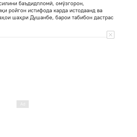
силини баъдидпломӣ, омӯзгорон,
қи ройгон истифода карда истодаанд ва
аҳои шаҳри Душанбе, барои табибон дастрас