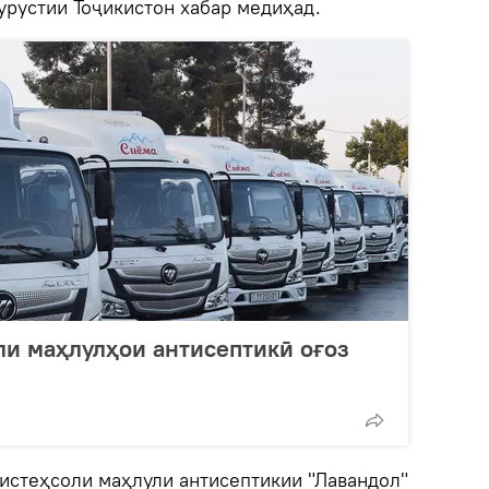
урустии Тоҷикистон хабар медиҳад.
ли маҳлулҳои антисептикӣ оғоз
 истеҳсоли маҳлули антисептикии "Лавандол"