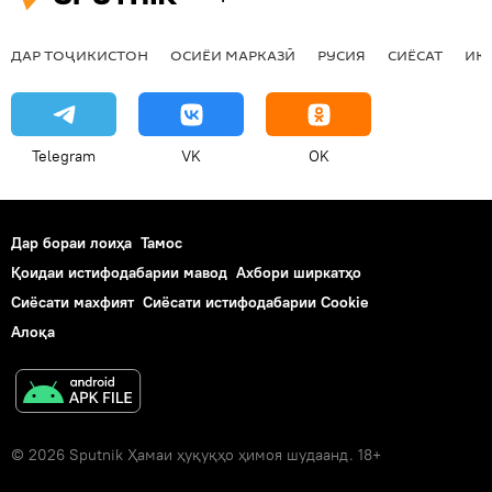
ДАР ТОҶИКИСТОН
ОСИЁИ МАРКАЗӢ
РУСИЯ
СИЁСАТ
ИҚ
Telegram
VK
OK
Дар бораи лоиҳа
Тамос
Қоидаи истифодабарии мавод
Ахбори ширкатҳо
Сиёсати махфият
Сиёсати истифодабарии Cookie
Алоқа
© 2026 Sputnik Ҳамаи ҳуқуқҳо ҳимоя шудаанд. 18+