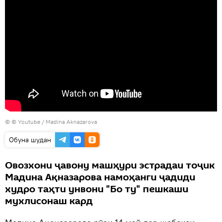
© © Youtube / Madina Aknazarova
Обуна шудан
Овозхони ҷавону машҳури эстрадаи тоҷик
Мадина Ақназарова намоҳанги ҷадиди
худро таҳти унвони "Бо ту" пешкаши
мухлисонаш кард