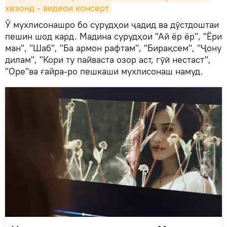
хезонд - видеои консерт
Ӯ мухлисонашро бо сурудҳои ҷадид ва дӯстдоштаи
пешин шод кард. Мадина сурудҳои "Ай ёр ёр", "Ёри
ман", "Шаб", "Ба армон рафтам", "Бирақсем", "Ҷону
дилам", "Кори ту пайваста озор аст, гӯӣ нестаст",
"Оре"ва ғайра-ро пешкаши мухлисонаш намуд.