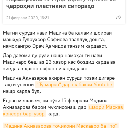
ҷарроҳии пластикии ситораҳо
21 феврали 2020, 16:31
Матни суруди нави Мадина ба қалами шоираи
машҳур Гулрухсор Сафиева тааллуқ дошта,
намоҳангро Эраҷ Ҳамидов танзим кардааст.
Дар давоми ду рӯзи нашр намоҳанги нави
Мадинаро беш аз 23 ҳазор кас боздид карда ва
зиёда аз ҳазор нафар писандидааст.
Мадина Ақназаров ахиран суруди тозаи дигаре
таҳти унвони
"Ту марав" дар шабакаи Youtube
нашр карда буд.
Ёдрас мешавем, ки рӯзи 15 феврали Мадина
Ақназарова барои мухлисонаш дар
шаҳри Маскав 
консерт баргузор
кард.
Мадина Ақназарова тоҷикони Маскавро ба "по" 