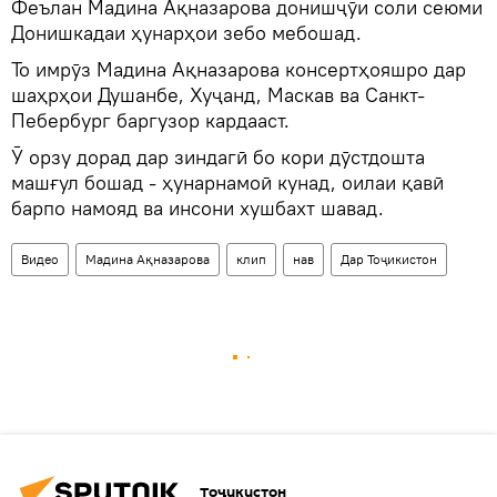
Феълан Мадина Ақназарова донишҷӯи соли сеюми
Донишкадаи ҳунарҳои зебо мебошад.
То имрӯз Мадина Ақназарова консертҳояшро дар
шаҳрҳои Душанбе, Хуҷанд, Маскав ва Санкт-
Пебербург баргузор кардааст.
Ӯ орзу дорад дар зиндагӣ бо кори дӯстдошта
машғул бошад - ҳунарнамоӣ кунад, оилаи қавӣ
барпо намояд ва инсони хушбахт шавад.
Видео
Мадина Ақназарова
клип
нав
Дар Тоҷикистон
Тоҷикистон