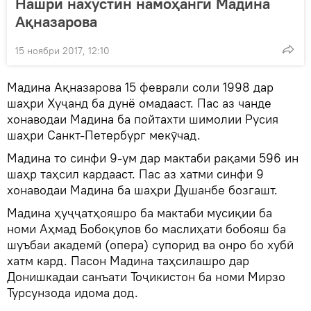
Нашри нахустин намоҳанги Мадина
Ақназарова
15 ноябри 2017, 12:10
Мадина Ақназарова 15 феврали соли 1998 дар
шаҳри Хуҷанд ба дунё омадааст. Пас аз чанде
хонаводаи Мадина ба пойтахти шимолии Русия
шаҳри Санкт-Петербург мекӯчад.
Мадина то синфи 9-ум дар мактаби рақами 596 ин
шаҳр таҳсил кардааст. Пас аз хатми синфи 9
хонаводаи Мадина ба шаҳри Душанбе бозгашт.
Мадина ҳуҷҷатҳояшро ба мактаби мусиқии ба
номи Аҳмад Бобоқулов бо маслиҳати бобояш ба
шуъбаи академӣ (опера) супорид ва онро бо хубӣ
хатм кард. Пасон Мадина таҳсилашро дар
Донишкадаи санъати Тоҷикистон ба номи Мирзо
Турсунзода идома дод.