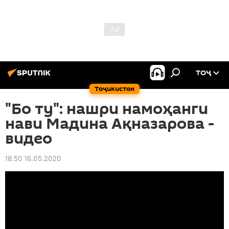
ТОҶ
Тоҷикистон
"Бо ту": нашри намоҳанги
нави Мадина Ақназарова -
видео
18:50 16.05.2020