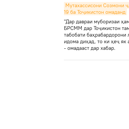
Мутахассисони Созмони ҷ
19 ба Тоҷикистон омаданд
"Дар давраи муборизаи ҳа
БРСММ дар Тоҷикистон та
табобати баҳрабардорони
идома диҳад, то ки ҳеҷ як
- омадааст дар хабар.