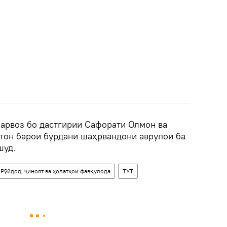
арвоз бо дастгирии Сафорати Олмон ва
стон барои бурдани шаҳрвандони аврупоӣ ба
шуд.
Рӯйдод, ҷиноят ва ҳолатҳои фавқулода
ТУТ