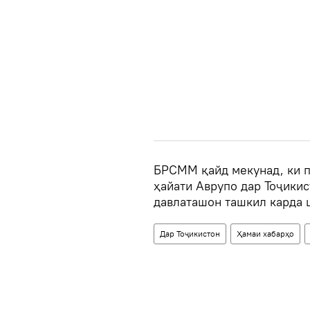
БРСММ қайд мекунад, ки п
ҳайати Аврупо дар Тоҷики
давлаташон ташкил карда 
Дар Тоҷикистон
Ҳамаи хабарҳо