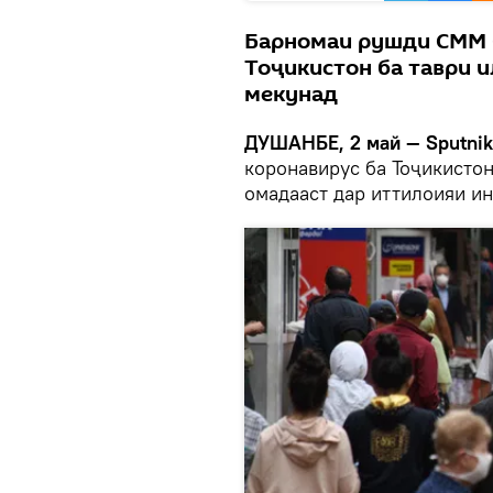
Барномаи рушди СММ б
Тоҷикистон ба таври 
мекунад
ДУШАНБЕ, 2 май — Sputni
коронавирус ба Тоҷикисто
омадааст дар иттилоияи ин