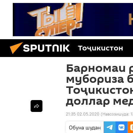
Тоҷикистон
Барномаи 
мубориза б
Тоҷикистон
доллар ме
21:35 02.05.2020
(Навсозишуда:
1
Обуна шудан