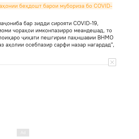
аҳонии беҳдошт барои мубориза бо COVID-
маҷониба бар зидди сирояти COVID-19,
моми чораҳои имконпазирро меандешад, то
 лоиҳаро ҷиҳати пешгирии паҳншавии ВНМО
 аз аҳолии осебпазир сарфи назар нагардад",