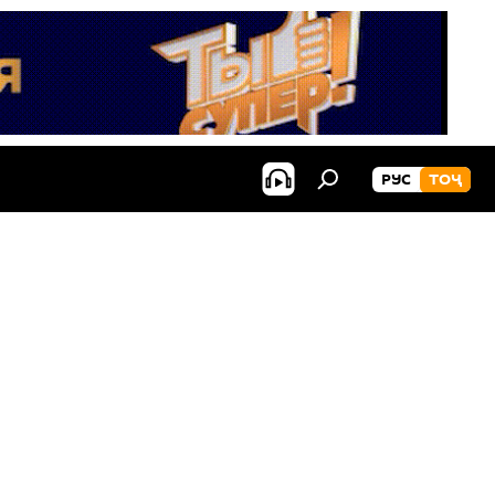
РУС
ТОҶ