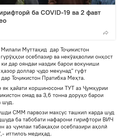
гирифторӣ ба COVID-19 ва 2 фавт
ео
 Милали Муттаҳид дар Тоҷикистон
 гурӯҳҳои осебпазир ва некӯаҳволии онҳост
 ки дар ояндаи наздик барои вокуниши
 ҳазор доллар ҷудо мекунад" гуфт
дар Тоҷикистон Пратибха Меҳта.
е як ҳайати коршиносони ТУТ аз Ҷумҳурии
икистон омад ва 3,6 тонна доруҳо барои
 шуд.
ушди СММ парвози махсус ташкил карда шуд
дшуда ба табобати нафарони гирифтори ВИЧ
он аз ҷумлаи табақаҳои осебпазири аҳолӣ
,- иттилоъ медиҳад.