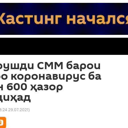
рушди СММ барои
о коронавирус ба
 600 ҳазор
диҳад
3:24 29.07.2021
)