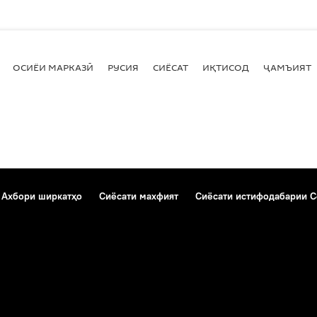
ОСИЁИ МАРКАЗӢ
РУСИЯ
СИЁСАТ
ИҚТИСОД
ҶАМЪИЯТ
Ахбори ширкатҳо
Сиёсати махфият
Сиёсати истифодабарии C