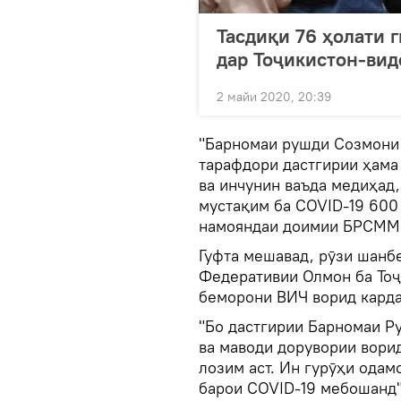
Тасдиқи 76 ҳолати 
дар Тоҷикистон-вид
2 майи 2020, 20:39
"Барномаи рушди Созмони
тарафдори дастгирии ҳама
ва инчунин ваъда медиҳад,
мустақим ба COVID-19 600
намояндаи доимии БРСММ 
Гуфта мешавад, рӯзи шанб
Федеративии Олмон ба Тоҷ
беморони ВИЧ ворид карда
"Бо дастгирии Барномаи Р
ва маводи дорувории вори
лозим аст. Ин гурӯҳи одам
барои COVID-19 мебошанд"