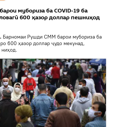
арои мубориза ба COVID-19 ба
иловагӣ 600 ҳазор доллар пешниҳод
k.
Барномаи Рушди СММ барои мубориза ба
нро 600 ҳазор доллар ҷудо мекунад,
 ниҳод.