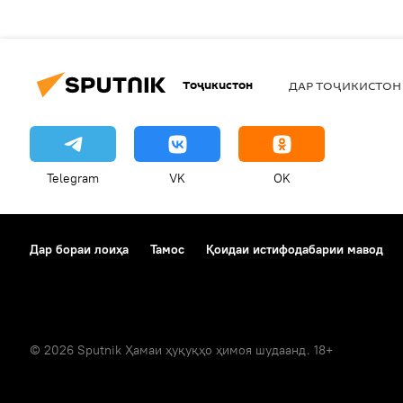
Тоҷикистон
ДАР ТОҶИКИСТОН
Telegram
VK
OK
Дар бораи лоиҳа
Тамос
Қоидаи истифодабарии мавод
© 2026 Sputnik Ҳамаи ҳуқуқҳо ҳимоя шудаанд. 18+