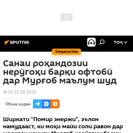
ТОҶ
Тоҷикистон
Санаи роҳандозии
нерӯгоҳи барқи офтобӣ
дар Мурғоб маълум шуд
18:20 22.02.2020
Обуна шудан
Ширкати “Помир энержи”, эълон
намудааст, ки моҳи майи соли равон дар