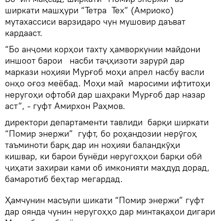
ширкати машҳури “Тетра Тех” (Амриоко)
мутахассиси варзидаро чун мушовир даъват
кардааст.
“Бо анҷоми корҳои тахту ҳамворкунии майдони
иншоот барои насби таҷҳизоти зарурӣ дар
маркази ноҳияи Мурғоб моҳи апрел насбу васли
онҳо оғоз меёбад. Моҳи май маросими ифтитоҳи
неругоҳи офтобӣ дар шаҳраки Мурғоб дар назар
аст”, - гуфт Амирхон Раҳмов.
директори департаменти тавлиди барқи ширкати
“Помир энержи” гуфт, бо роҳандозии нерӯгоҳ
таъминоти барқ дар ин ноҳияи баландкӯҳи
кишвар, ки барои бунёди неругоҳҳои барқи обӣ
ҷиҳати захираи ками об имконияти маҳдуд дорад,
бамаротиб беҳтар мегардад.
Ҳамчунин масъули шикати “Помир энержи” гуфт
дар оянда чунин неругоҳҳо дар минтақаҳои дигари