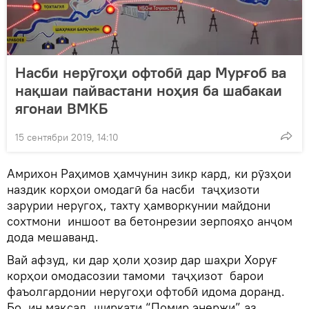
Насби нерӯгоҳи офтобӣ дар Мурғоб ва
нақшаи пайвастани ноҳия ба шабакаи
ягонаи ВМКБ
15 сентябри 2019, 14:10
Амрихон Раҳимов ҳамчунин зикр кард, ки рӯзҳои
наздик корҳои омодагӣ ба насби таҷҳизоти
зарурии неругоҳ, тахту ҳамворкунии майдони
сохтмони иншоот ва бетонрезии зерпояҳо анҷом
дода мешаванд.
Вай афзуд, ки дар ҳоли ҳозир дар шаҳри Хоруғ
корҳои омодасозии тамоми таҷҳизот барои
фаъолгардонии неругоҳи офтобӣ идома доранд.
Бо ин мақсад, ширкати “Помир энержи” аз