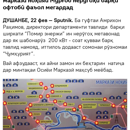
маркази ноҳияи Мурғоб нерӯгоҳи барқи
офтобӣ фаъол мегардад
ДУШАНБЕ, 22 фев — Sputnik.
Ба гуфтаи Амрихон
Раҳимов, директори департаменти тавлиди барқи
ширкати “Помир энержи” ин нерӯгоҳ метавонад
дар як шабонарӯз 200 кВт - соат қувваи барқ
тавлид намояд, иттилоъ додааст сомонаи рӯзномаи
“Ҷумҳурият”.
Вай афзудааст, ки айни замон ин беҳтарин натиҷа
дар минтақаи Осиёи Марказӣ маҳсуб меёбад.