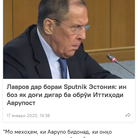
Лавров дар бораи Sputnik Эстония: ин
боз як доғи дигар ба обрӯи Иттиҳоди
Аврупост
17 январи 2020, 19:38
"Мо мехоҳем, ки Аврупо бидонад, ки онҳо