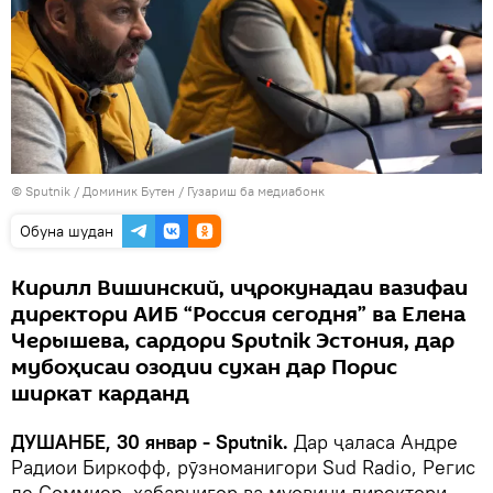
©
Sputnik
/ Доминик Бутен
/
Гузариш ба медиабонк
Обуна шудан
Кирилл Вишинский, иҷрокунадаи вазифаи
директори АИБ “Россия сегодня” ва Елена
Черышева, сардори Sputnik Эстония, дар
мубоҳисаи озодии сухан дар Порис
ширкат карданд
ДУШАНБЕ, 30 январ - Sputnik.
Дар ҷаласа Андре
Радиои Биркофф, рӯзноманигори Sud Radio, Регис
ле Соммиер, хабарнигор ва муовини директори