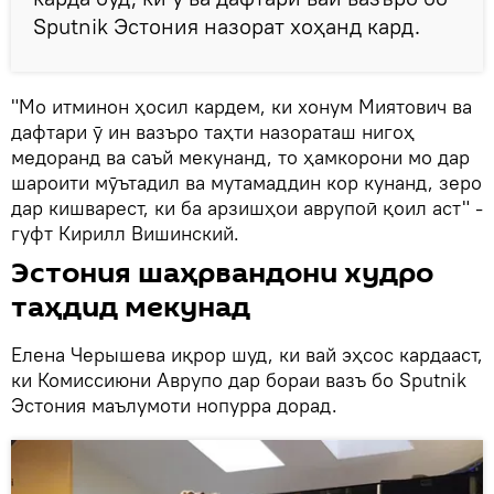
Sputnik Эстония назорат хоҳанд кард.
"Мо итминон ҳосил кардем, ки хонум Миятович ва
дафтари ӯ ин вазъро таҳти назораташ нигоҳ
медоранд ва саъй мекунанд, то ҳамкорони мо дар
шароити мӯътадил ва мутамаддин кор кунанд, зеро
дар кишварест, ки ба арзишҳои аврупоӣ қоил аст" -
гуфт Кирилл Вишинский.
Эстония шаҳрвандони худро
таҳдид мекунад
Елена Черышева иқрор шуд, ки вай эҳсос кардааст,
ки Комиссиюни Аврупо дар бораи вазъ бо Sputnik
Эстония маълумоти нопурра дорад.