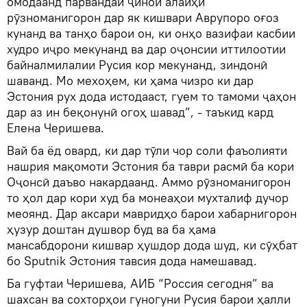
омодаанд парвандаи ҷиноӣ алайҳи
рӯзноманигорон дар як кишвари Аврупоро оғоз
кунанд ва танҳо барои он, ки онҳо вазифаи касбии
худро иҷро мекунанд ва дар оҷонсии иттилоотии
байналмилалии Русия кор мекунанд, зиндонӣ
шаванд. Мо мехоҳем, ки ҳама чизро ки дар
Эстония рух дода истодааст, гуем то тамоми ҷаҳон
дар аз ин беқонунӣ огоҳ шавад”, - таъкид кард
Елена Черишева.
Вай ба ёд овард, ки дар тӯли чор соли фаъолияти
нашрия мақомоти Эстония ба таври расмӣ ба кори
Оҷонсӣ даъво накардаанд. Аммо рӯзноманигорон
то ҳол дар кори худ ба монеаҳои мухталиф дучор
меоянд. Дар аксари мавридҳо барои хабарнигорон
ҳузур доштан душвор буд ва ба ҳама
мансабдорони кишвар ҳушдор дода шуд, ки сӯҳбат
бо Sputnik Эстония тавсия дода намешавад.
Ба гуфтаи Черишева, АИБ “Россия сегодня” ва
шахсан ва сохторҳои гуногуни Русия барои ҳалли