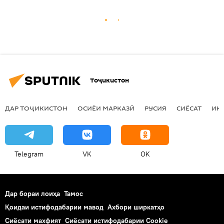
Тоҷикистон
ДАР ТОҶИКИСТОН
ОСИЁИ МАРКАЗӢ
РУСИЯ
СИЁСАТ
ИҚ
Telegram
VK
OK
Дар бораи лоиҳа
Тамос
Қоидаи истифодабарии мавод
Ахбори ширкатҳо
Сиёсати махфият
Сиёсати истифодабарии Cookie