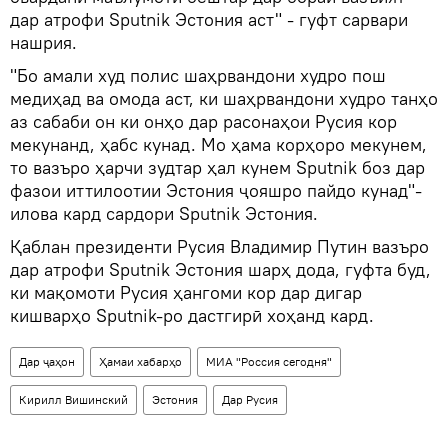
дар атрофи Sputnik Эстония аст" - гуфт сарвари
нашрия.
"Бо амали худ полис шаҳрвандони худро пош
медиҳад ва омода аст, ки шаҳрвандони худро танҳо
аз сабаби он ки онҳо дар расонаҳои Русия кор
мекунанд, ҳабс кунад. Мо ҳама корҳоро мекунем,
то вазъро ҳарчи зудтар ҳал кунем Sputnik боз дар
фазои иттилоотии Эстония ҷояшро пайдо кунад"-
илова кард сардори Sputnik Эстония.
Қаблан президенти Русия Владимир Путин вазъро
дар атрофи Sputnik Эстония шарҳ дода, гуфта буд,
ки мақомоти Русия ҳангоми кор дар дигар
кишварҳо Sputnik-ро дастгирӣ хоҳанд кард.
Дар ҷаҳон
Ҳамаи хабарҳо
МИА "Россия сегодня"
Кирилл Вишинский
Эстония
Дар Русия