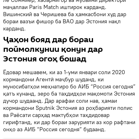
маҷаллаи Paris Match иштирок карданд.
Вишинский ва Черишева ба ҳамкасбони худ дар
бораи вазъи фишор ба ВАО дар Эстония нақл
карданд.
Ҷаҳон бояд дар бораи
поймолкунии қонун дар
Эстония огоҳ бошад
Ёдовар мешавем, ки аз 1-уми январи соли 2020
кормандони Агентӣ маҷбур шуданд, ки
муносибатҳои меҳнатиро бо АИБ “Россия сегодня”
қатъ кунанд, зеро ба таҳдидҳои мақомоти Эстония
дучор шудаанд. Дар арафаи соли нав, ҳамаи
кормандони Sputnik Эстония аз роҳбарияти полис
ва Раёсати сарҳад мактубҳои таҳдидовар
гирифтанд, ки дар бораи зарурияти аз кор рафтани
онҳо аз АИБ “Россия сегодня” будаанд.