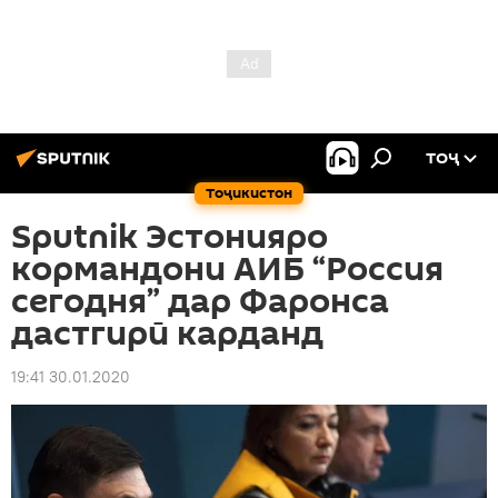
ТОҶ
Тоҷикистон
Sputnik Эстонияро
кормандони АИБ “Россия
сегодня” дар Фаронса
дастгирӣ карданд
19:41 30.01.2020