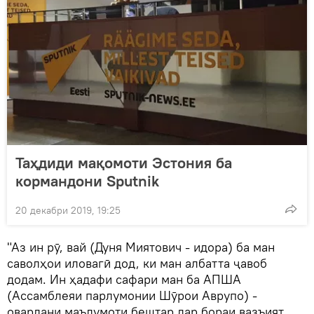
Таҳдиди мақомоти Эстония ба
кормандони Sputnik
20 декабри 2019, 19:25
"Аз ин рӯ, вай (Дуня Миятович - идора) ба ман
саволҳои иловагӣ дод, ки ман албатта ҷавоб
додам. Ин ҳадафи сафари ман ба АПША
(Ассамблеяи парлумонии Шӯрои Аврупо) -
овардани маълумоти бештар дар бораи вазъият