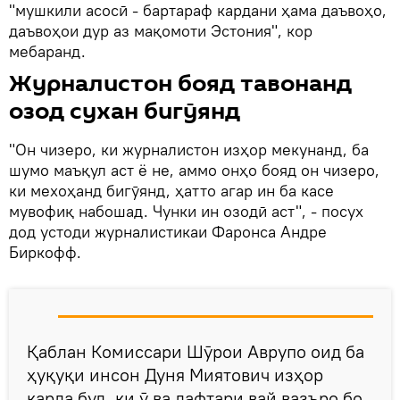
"мушкили асосӣ - бартараф кардани ҳама даъвоҳо,
даъвоҳои дур аз мақомоти Эстония", кор
мебаранд.
Журналистон бояд тавонанд
озод сухан бигӯянд
"Он чизеро, ки журналистон изҳор мекунанд, ба
шумо маъқул аст ё не, аммо онҳо бояд он чизеро,
ки мехоҳанд бигӯянд, ҳатто агар ин ба касе
мувофиқ набошад. Чунки ин озодӣ аст", - посух
дод устоди журналистикаи Фаронса Андре
Биркофф.
Қаблан Комиссари Шӯрои Аврупо оид ба
ҳуқуқи инсон Дуня Миятович изҳор
карда буд, ки ӯ ва дафтари вай вазъро бо