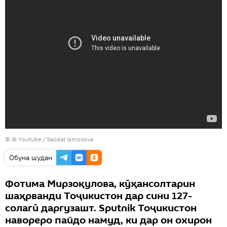
© © Youtube / Saodat Ismoilova
Обуна шудан
Фотима Мирзоқулова, кӯҳансолтарин
шаҳрванди Тоҷикистон дар сини 127-
солагӣ даргузашт. Sputnik Тоҷикистон
навореро пайдо намуд, ки дар он охирон