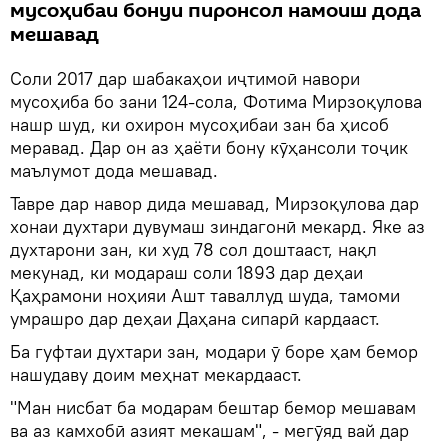
мусоҳибаи бонуи пиронсол намоиш дода
мешавад
Соли 2017 дар шабакаҳои иҷтимоӣ навори
мусоҳиба бо зани 124-сола, Фотима Мирзоқулова
нашр шуд, ки охирон мусоҳибаи зан ба ҳисоб
меравад. Дар он аз ҳаёти бону кӯҳансоли тоҷик
маълумот дода мешавад.
Тавре дар навор дида мешавад, Мирзоқулова дар
хонаи духтари дувумаш зиндагонӣ мекард. Яке аз
духтарони зан, ки худ 78 сол доштааст, нақл
мекунад, ки модараш соли 1893 дар деҳаи
Қаҳрамони ноҳияи Ашт таваллуд шуда, тамоми
умрашро дар деҳаи Даҳана сипарӣ кардааст.
Ба гуфтаи духтари зан, модари ӯ боре ҳам бемор
нашудаву доим меҳнат мекардааст.
"Ман нисбат ба модарам бештар бемор мешавам
ва аз камхобӣ азият мекашам", - мегӯяд вай дар