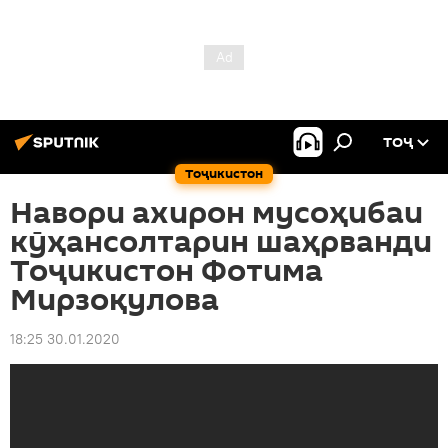
ТОҶ
Тоҷикистон
Навори ахирон мусоҳибаи
кӯҳансолтарин шаҳрванди
Тоҷикистон Фотима
Мирзоқулова
18:25 30.01.2020