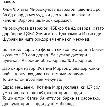
навор.
Худи Фотима Мирзоқулова давраҳои ҷавониашро
ба ёд оварда мегӯяд, ки дар кандани канали
калони Фарғона иштирок кардааст.
Мирзоқулова давраҳои ҶБВ-ро ба ёд оварда, ҳатто
дар бораи Тӯйчӣ Эрҷигитов, Қаҳрамони Иттиҳоди
Шӯравӣ ва иштирокдори ҷанг нақл мекунад.
Бояд қайд кард, ки феълан яке аз духтарони бонуи
кӯҳансол 90 сол дорад. Ба гуфтаи духтари
дувумаш, ӯ соҳиби 56 набера ва 160 абера аст.
Дар охири навор Фотима Мирзоқулова дар ҳаққи
пайвандону наздикон ва тамоми мардуми
Тоҷикистон дуои нек мекунад.
Ёдрас мешавем, Фотима Мирзуқолава, ки 127 сол
умр дид, на танҳо кӯҳансолтарин фарди
Тоҷикистон, балки ба иттилои бархе аз расонаҳо,
дрозумртарин фарди дунё мебошад.