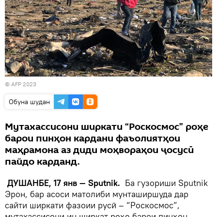
© AFP 2023
Обуна шудан
Мутахассисони ширкати “Роскосмос” роҳе
барои пинҳон кардани фаъолиятҳои
маҳрамона аз диди моҳвораҳои ҷосусӣ
пайдо карданд.
ДУШАНБЕ, 17 янв — Sputnik.
Ба гузориши Sputnik
Эрон, бар асоси матолиби мунташиршуда дар
сайти ширкати фазоии русӣ – “Роскосмос”,
мутахассисони ин ширкат роҳе барои пинҳон