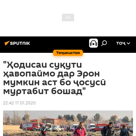
ТОҶ
Тоҷикистон
"Ҳодисаи суқути
ҳавопаймо дар Эрон
мумкин аст бо ҷосусӣ
муртабит бошад"
22:42 17.01.2020