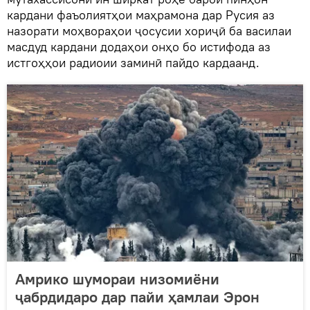
кардани фаъолиятҳои маҳрамона дар Русия аз
назорати моҳвораҳои ҷосусии хориҷӣ ба василаи
масдуд кардани додаҳои онҳо бо истифода аз
истгоҳҳои радиоии заминӣ пайдо кардаанд.
Амрико шумораи низомиёни
ҷабрдидаро дар пайи ҳамлаи Эрон