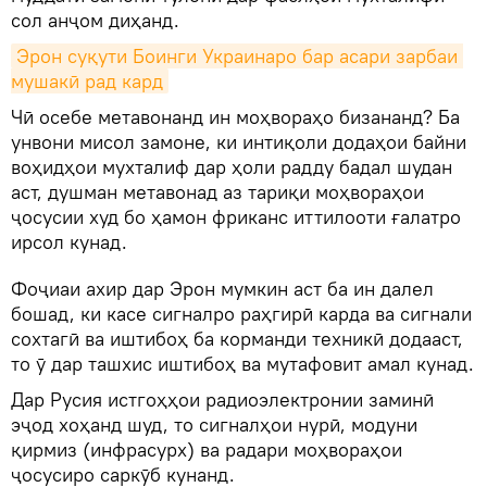
сол анҷом диҳанд.
Эрон суқути Боинги Украинаро бар асари зарбаи 
мушакӣ рад кард
Чӣ осебе метавонанд ин моҳвораҳо бизананд? Ба
унвони мисол замоне, ки интиқоли додаҳои байни
воҳидҳои мухталиф дар ҳоли радду бадал шудан
аст, душман метавонад аз тариқи моҳвораҳои
ҷосусии худ бо ҳамон фриканс иттилооти ғалатро
ирсол кунад.
Фоҷиаи ахир дар Эрон мумкин аст ба ин далел
бошад, ки касе сигналро раҳгирӣ карда ва сигнали
сохтагӣ ва иштибоҳ ба корманди техникӣ додааст,
то ӯ дар ташхис иштибоҳ ва мутафовит амал кунад.
Дар Русия истгоҳҳои радиоэлектронии заминӣ
эҷод хоҳанд шуд, то сигналҳои нурӣ, модуни
қирмиз (инфрасурх) ва радари моҳвораҳои
ҷосусиро саркӯб кунанд.