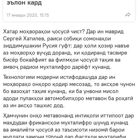
эълон кард
17 январи 2020, 15:15
Хатар моҳвораҳои ҷосусӣ чист? Дар ин маврид
Сергей Хатилев, раиси собиқи сомонаҳои
зиддимушакии Русия гуфт: дар ҳоли ҳозир навъе
аз моҳворҳо вуҷуд доранд, ки қодиранд тасвире
бисёр бокайфият ва филмҳои ҷосусӣ таҳия ва
амвоҷ радиои мухталифро дарёфт кунанд.
Технологияи модерни истифодашуда дар ин
моҳвораҳо онҳоро қодир месозад, то аксҳое чунон
бо вазоҳат таҳия кунанд, ки ба унвони мисол
адоди пулакҳои автомобилҳоро метавон ба роҳатӣ
аз ин аксҳо ташхис дод.
Ҳамчунин онҳо метавонанд интиқоли иттилоот дар
маҳдудаи фрикансҳои мухталифро шунуд кунанд
ва амалиёти ҷосусӣ аз таъсисоти низомӣ барои
муддати замони тӯлонӣ дар фаслҳои мухталифи