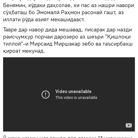
Бенямин, кӯдаки даҳсолае, ки пас аз нашри навори
сӯҳбаташ бо Эмомалӣ Раҳмон расонаӣ гашт, аз
иллати рӯда азият мекашидааст.
Тавре дар навор дида мешавад, писарак дар назди
раисҷумҳур порчаи дарозеро аз шеъри "Қишлоқи
тиллоӣ"-и Мирсаид Миршакар зебо ва таъсирбахш
қироат мекунад.