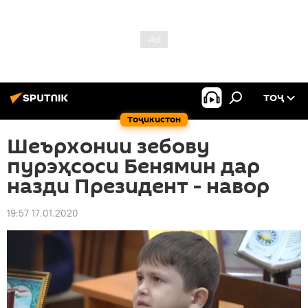
ТОҶ
Тоҷикистон
Шеърхонии зебову
пурэҳсоси Бенямин дар
назди Президент - навор
19:57 17.01.2020