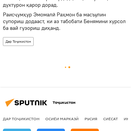
духтурон қарор дорад.
Раисҷумҳур Эмомалӣ Раҳмон ба масъулин
супориш додааст, ки аз табобати Бенямини хурсол
ба вай гузориш диҳанд.
Дар Тоҷикистон
Тоҷикистон
ДАР ТОҶИКИСТОН
ОСИЁИ МАРКАЗӢ
РУСИЯ
СИЁСАТ
ИҚ