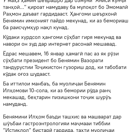
Ӯ маҳз ҳамин шеърашро дар озмуни "Аниси кунҷи
танҳоӣ..." қироат намудаву ба мулоқот бо Эмомалӣ
Раҳмон даъват гардидааст. Ҳангоми шеърхонӣ
Бенямин имконият пайдо мекунад, ки аз бемориаш
ба раисҷумҳур нақл кунад.
Кӯдаки хурдсол ҳангоми сӯҳбат гиря мекунад ва
навори он зуд дар интернет расонаӣ мешавад.
Ёдрас мешавем, 16 январ ҳамагӣ пас аз як рӯзи
сӯҳбати президент бо Бенямин Вазорати
тандурустии Тоҷикистон гузориш дод, ки табобати
кӯдак оғоз шудааст.
Ба иттилои манбаъ, ба муолиҷаи Бенямин
Илҳомови 10-сола, ки аз бемории рӯда ранҷ
мекашад, беҳтарин пизишкони тоҷик шурӯъ
намуданд.
Бенямини Илҳом баъди ташхис ва машварат дар
шӯъбаи гастроэнтрологияи маҷмааи тиббии
“Истиқлол” бистарӣ гардида, таҳти муолиҷаи