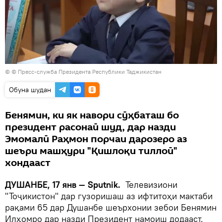
© © Пресс-служба Президента Республики Таджикистан
Обуна шудан
Бенямин, ки як навори сӯҳбаташ бо
президент расонаӣ шуд, дар назди
Эмомалӣ Раҳмон порчаи дарозеро аз
шеъри машҳури "Қишлоқи тиллоӣ"
хондааст
ДУШАНБЕ, 17 янв — Sputnik.
Телевизиони
"Тоҷикистон" дар гузоришаш аз ифтитоҳи мактаби
рақами 65 дар Душанбе шеърхонии зебои Бенямин
Илҳомро дар назди Президент намоиш додааст.