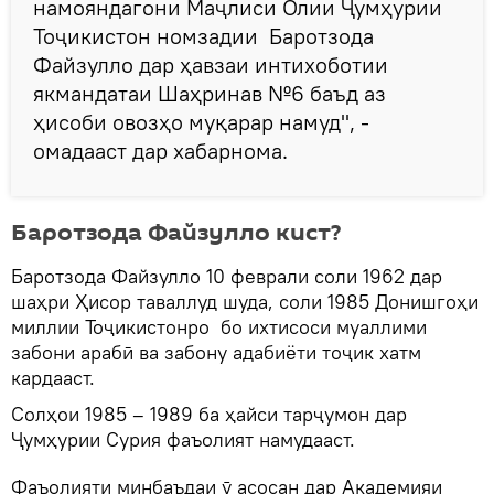
намояндагони Маҷлиси Олии Ҷумҳурии
Тоҷикистон номзадии Баротзода
Файзулло дар ҳавзаи интихоботии
якмандатаи Шаҳринав №6 баъд аз
ҳисоби овозҳо муқарар намуд", -
омадааст дар хабарнома.
Баротзода Файзулло кист?
Баротзода Файзулло 10 феврали соли 1962 дар
шаҳри Ҳисор таваллуд шуда, соли 1985 Донишгоҳи
миллии Тоҷикистонро бо ихтисоси муаллими
забони арабӣ ва забону адабиёти тоҷик хатм
кардааст.
Солҳои 1985 – 1989 ба ҳайси тарҷумон дар
Ҷумҳурии Сурия фаъолият намудааст.
Фаъолияти минбаъдаи ӯ асосан дар Академияи