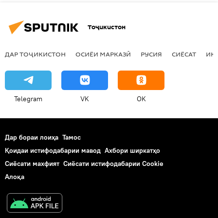
Тоҷикистон
ДАР ТОҶИКИСТОН
ОСИЁИ МАРКАЗӢ
РУСИЯ
СИЁСАТ
ИҚ
Telegram
VK
OK
Дар бораи лоиҳа
Тамос
Қоидаи истифодабарии мавод
Ахбори ширкатҳо
Сиёсати махфият
Сиёсати истифодабарии Cookie
Алоқа