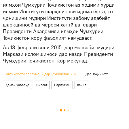
илмҳои Ҷумҳурии Тоҷикистон аз ходими хурди
илмии Институти шарқшиносӣ идома ёфта, то
ҷонишини мудири Институти забону адабиёт,
шарқшиносӣ ва мероси хаттӣ ва ёвари
Президенти Академияи илмҳои Ҷумҳурии
Тоҷикистон кору фаъолият намудааст.
Аз 13 феврали соли 2015 дар мансаби мудири
Маркази исломшиносӣ дар назди Президенти
Ҷумҳурии Тоҷикистон кор мекунад.
Интихоботи парлумонӣ дар Тоҷикистон-2025
Дар Тоҷикистон
Ҳамаи хабарҳо
Сиёсат
Парлумон
вакил