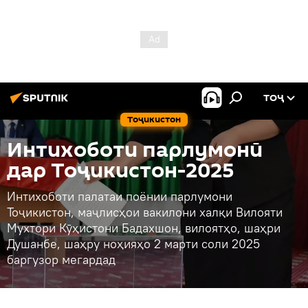
ТОҶ
Тоҷикистон
Интихоботи парлумонӣ
дар Тоҷикистон-2025
Интихоботи палатаи поёнии парлумони
Тоҷикистон, маҷлисҳои вакилони халқи Вилояти
Мухтори Кӯҳистони Бадахшон, вилоятҳо, шаҳри
Душанбе, шаҳру ноҳияҳо 2 марти соли 2025
баргузор мегардад