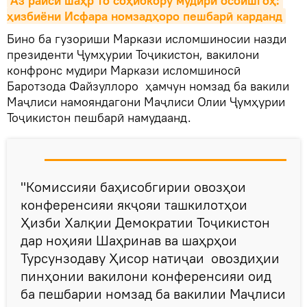
Аз раиси шаҳр то соҳибкору мудири осоишгоҳ: 
ҳизбиёни Исфара номзадҳоро пешбарӣ карданд
Бино ба гузориши Маркази исломшиносии назди
президенти Ҷумҳурии Тоҷикистон, вакилони
конфронс мудири Маркази исломшиносӣ
Баротзода Файзуллоро ҳамчун номзад ба вакили
Маҷлиси намояндагони Маҷлиси Олии Ҷумҳурии
Тоҷикистон пешбарӣ намудаанд.
"Комиссияи баҳисобгирии овозҳои
конференсияи якҷояи ташкилотҳои
Ҳизби Халқии Демократии Тоҷикистон
дар ноҳияи Шаҳринав ва шаҳрҳои
Турсунзодаву Ҳисор натиҷаи овоздиҳии
пинҳонии вакилони конференсияи оид
ба пешбарии номзад ба вакилии Маҷлиси