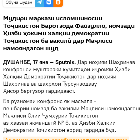
Обуна шудан
Мудири маркази исломшиносии
Тоҷикистон Баротзода Файзулло, номзади
Ҳизби ҳокими халқии демократии
Тоҷикистон ба вакилӣ дар Маҷлиси
намояндагон шуд
ДУШАНБЕ, 17 янв — Sputniк.
Дар ноҳияи Шаҳринав
конфронси муштараки кумитаҳои иҷроияи Ҳизби
Халқии Демократии Тоҷикистон дар ноҳияи
Шаҳринав ва шаҳрҳои Турсунзодаву
Ҳисор баргузор гардидааст.
Ба рӯзномаи конфронс як масъала -
пешбарии номзад ба вакилии Маҷлиси намояндагон
Маҷлиси Олии Ҷумҳурии Тоҷикистон
аз ҳавзаи якмандатӣ № 6, аз Ҳизби Халқии
Демократии Тоҷикистон ворид гардида буд.