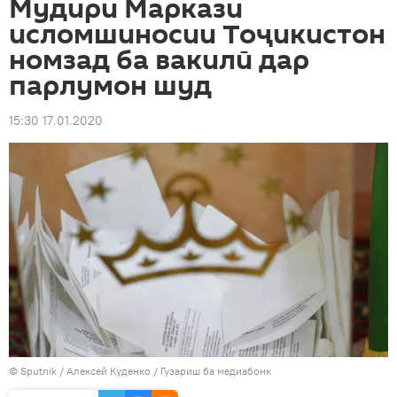
Мудири Маркази
исломшиносии Тоҷикистон
номзад ба вакилӣ дар
парлумон шуд
15:30 17.01.2020
©
Sputnik
/ Алексей Куденко
/
Гузариш ба медиабонк