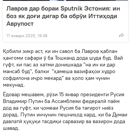
Лавров дар бораи Sputnik Эстония: ин
боз як доғи дигар ба обрӯи Иттиҳоди
Аврупост
17 январи 2020, 19:38
Қобили зикр аст, ки ин савол ба Лавров қаблан
ҳангоми сафари ӯ ба Тошканд дода шуда буд. Вай
гуфт, ки пас аз хатми донишкада "на ин ки дар
мансаб буд", балки "ҳамеша вазифаҳои худро
софдилона иҷро мекард" ва ҳоло ҳам чунин
мекунад.
Ёдовар мешавем, рӯзи 15 январ президенти Русия
Владимир Путин ба Ассамблеяи федералӣ паём
дод ва гуфт, ки ҷомеаи Русия ба тағирот ниёз
дорад. Путин инчунин пешниҳод кард, ки ба Думаи
давлатӣ ҳуқуқи тасдиқи сарвазир ва вазирон дода
шавад.