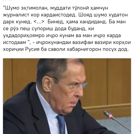
"Шумо эҳтимолан, муддати тӯлонӣ ҳамчун
журналист кор кардаистодед. Шояд шумо худатон
дарк кунед. <…> Бинед, ҳама хандиданд. Ба ман
се рӯз пеш супориш дода буданд, ки
уҳдадориҳоямро иҷро кунам ва ман иҷро карда
истодаам ", - иҷрокунандаи вазифаи вазири корҳои
хориҷии Русия ба саволи хабарнигорон посух дод.