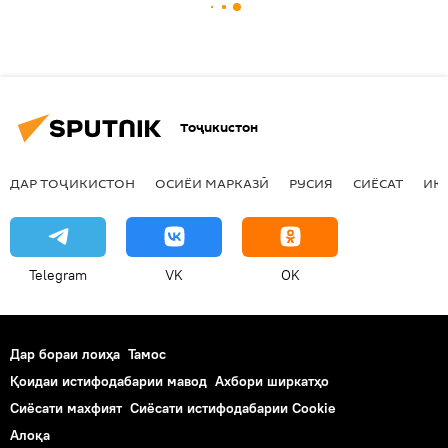
Тоҷикистон
ДАР ТОҶИКИСТОН
ОСИЁИ МАРКАЗӢ
РУСИЯ
СИЁСАТ
ИҚ
Telegram
VK
OK
Дар бораи лоиҳа
Тамос
Қоидаи истифодабарии мавод
Ахбори ширкатҳо
Сиёсати махфият
Сиёсати истифодабарии Cookie
Алоқа