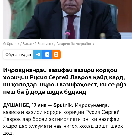
©
Sputnik
/ Виталий Белоусов
/
Гузариш ба медиабонк
Обуна шудан
Иҷрокунандаи вазифаи вазири корҳои
хориҷии Русия Сергей Лавров қайд кард,
ки ҳолодар иҷрои вазифаҳоест, ки се рӯз
пеш ба ӯ дода шуда буданд
ДУШАНБЕ, 17 янв — Sputnik.
Иҷрокунандаи
вазифаи вазири корҳои хориҷии Русия Сергей
Лавров дар бораи эҳтимолияти он, ки вазифаи
худро дар ҳукумати нав нигоҳ хоҳад дошт, шарҳ
дод.