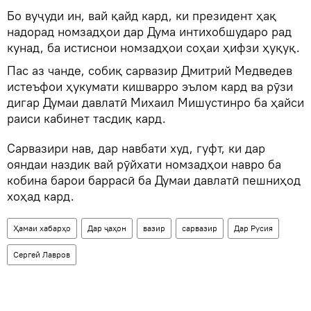
Бо вуҷуди ин, вай қайд кард, ки президент ҳақ
надорад номзадҳои дар Дума интихобшударо рад
кунад, ба истиснои номзадҳои соҳаи ҳифзи ҳуқуқ.
Пас аз чанде, собиқ сарвазир Дмитрий Медведев
истеъфои ҳукумати кишварро эълом кард ва рӯзи
дигар Думаи давлатӣ Михаил Мишустинро ба ҳайси
раиси кабинет тасдиқ кард.
Сарвазири нав, дар навбати худ, гуфт, ки дар
ояндаи наздик вай рӯйхати номзадҳои навро ба
кобина барои баррасӣ ба Думаи давлатӣ пешниҳод
хоҳад кард.
Ҳамаи хабарҳо
Дар ҷаҳон
вазир
сарвазир
Дар Русия
Сергей Лавров