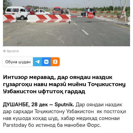
©
Sputnik
Обуна шудан
Интизор меравад, дар ояндаи наздик
гузаргоҳи нави марзӣ миёни Тоҷикистону
Узбакистон ифтитоҳ гардад
ДУШАНБЕ, 28 дек — Sputnik.
Дар ояндаи наздик
дар сарҳади Тоҷикистону Узбакистон як постгоҳи
нав кушода хоҳад шуд, хабар медиҳад сомонаи
Parstoday бо истинод ба манобеи Форс.