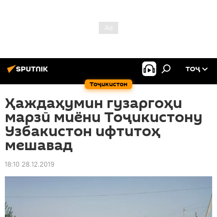
ТОҶ
Тоҷикистон
Ҳаждаҳумин гузаргоҳи
марзӣ миёни Тоҷикистону
Узбакистон ифтитоҳ
мешавад
18:10 28.12.2019