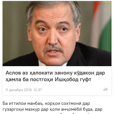
Аслов аз ҳалокати занону кӯдакон дар
ҳамла ба постгоҳи Ишқобод гуфт
11 декабри 2019, 12:37
Ба иттилои манбаъ, корҳои сохтмонӣ дар
гузаргоҳи мазкур дар ҳоли анҷомёбӣ буда, дар