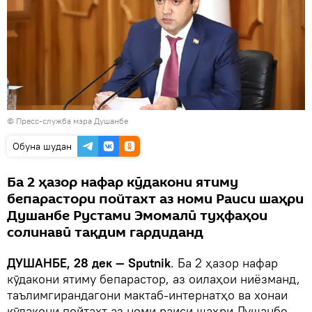
©
Пресс-служба мэра Душанбе
Обуна шудан
Ба 2 ҳазор нафар кӯдакони ятиму
бепарастори пойтахт аз номи Раиси шаҳри
Душанбе Рустами Эмомалӣ туҳфаҳои
солинавӣ тақдим гардиданд
ДУШАНБЕ, 28 дек — Sputnik
. Ба 2 ҳазор нафар
кӯдакони ятиму бепарастор, аз оилаҳои ниёзманд,
таълимгирандагони мактаб-интернатҳо ва хонаи
кӯдакони пойтахт аз номи раиси шаҳри Душанбе