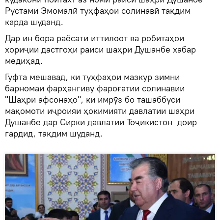
Рустами Эмомалӣ туҳфаҳои солинавӣ тақдим
карда шуданд.
Дар ин бора раёсати иттилоот ва робитаҳои
хориҷии дастгоҳи раиси шаҳри Душанбе хабар
медиҳад.
Гуфта мешавад, ки туҳфаҳои мазкур зимни
барномаи фарҳангиву фароғатии солинавии
"Шаҳри афсонаҳо", ки имрӯз бо ташаббуси
мақомоти иҷроияи ҳокимияти давлатии шаҳри
Душанбе дар Сирки давлатии Тоҷикистон доир
гардид, тақдим шуданд.