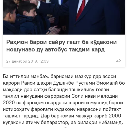
Раҳмон барои сайру гашт ба кӯдакони
ношунаво ду автобус тақдим кард
27 декабри 2019, 12:39
Ба иттилои манбаъ, барномаи мазкур дар асоси
қарори Раиси шаҳри Душанбе Рустами Эмомалӣ бо
мақсади дар сатҳи баланди ташкиливу ғоявӣ
таҷлил намудани фарорасии Соли нави мелодии
2020 ва фароҳам овардани шароити мусоид барои
истироҳату фароғати кӯдакону наврасони пойтахт
ташкил гардид. Дар барномаи мазкур қариб 2000
кӯдакони ятиму бепарастор, аз оилаҳои ниёзманд,