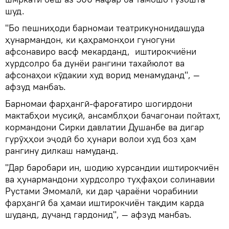
шуд.
"Бо пешниҳоди барномаи театрикунонидашуда
ҳунармандон, ки қаҳрамонҳои гуногуни
афсонавиро васф мекарданд, иштирокчиёни
хурдсолро ба дунёи рангини тахайюлот ва
афсонаҳои кӯдакии худ ворид менамуданд", —
афзуд манбаъ.
Барномаи фарҳангӣ-фароғатиро шогирдони
мактабҳои мусиқӣ, ансамблҳои бачагонаи пойтахт,
кормандони Сирки давлатии Душанбе ва дигар
гурӯҳҳои эҷодӣ бо ҳунари волои худ боз ҳам
рангину дилкаш намуданд.
"Дар баробари ин, шодию хурсандии иштирокчиён
ва ҳунармандони хурдсолро туҳфаҳои солинавии
Рустами Эмомалӣ, ки дар ҷараёни чорабинии
фарҳангӣ ба ҳамаи иштирокчиён тақдим карда
шуданд, дучанд гардонид", — афзуд манбаъ.