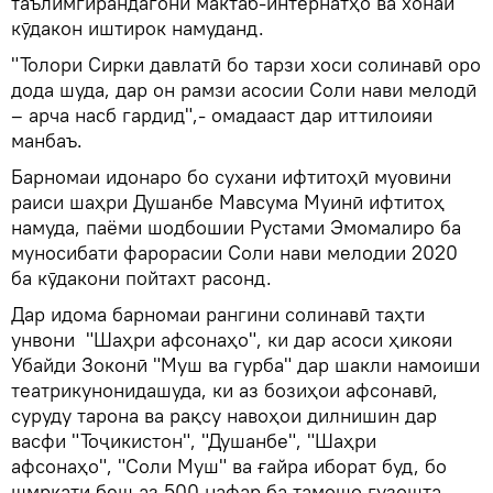
таълимгирандагони мактаб-интернатҳо ва хонаи
кӯдакон иштирок намуданд.
"Толори Сирки давлатӣ бо тарзи хоси солинавӣ оро
дода шуда, дар он рамзи асосии Соли нави мелодӣ
– арча насб гардид",- омадааст дар иттилоияи
манбаъ.
Барномаи идонаро бо сухани ифтитоҳӣ муовини
раиси шаҳри Душанбе Мавсума Муинӣ ифтитоҳ
намуда, паёми шодбошии Рустами Эмомалиро ба
муносибати фарорасии Соли нави мелодии 2020
ба кӯдакони пойтахт расонд.
Дар идома барномаи рангини солинавӣ таҳти
унвони "Шаҳри афсонаҳо", ки дар асоси ҳикояи
Убайди Зоконӣ "Муш ва гурба" дар шакли намоиши
театрикунонидашуда, ки аз бозиҳои афсонавӣ,
суруду тарона ва рақсу навоҳои дилнишин дар
васфи "Тоҷикистон", "Душанбе", "Шаҳри
афсонаҳо", "Соли Муш" ва ғайра иборат буд, бо
шмркати беш аз 500 нафар ба тамошо гузошта