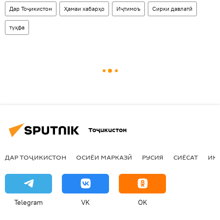
Дар Тоҷикистон
Ҳамаи хабарҳо
Иҷтимоъ
Сирки давлатӣ
туҳфа
Тоҷикистон
ДАР ТОҶИКИСТОН
ОСИЁИ МАРКАЗӢ
РУСИЯ
СИЁСАТ
ИҚ
Telegram
VK
OK