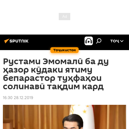
ТОҶ
Тоҷикистон
Рустами Эмомалӣ ба ду
ҳазор кӯдаки ятиму
бепарастор туҳфаҳои
солинавӣ тақдим кард
16:30 28.12.2019