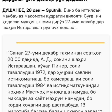
ДУШАНБЕ, 28 дек — Sputnik
. Бино ба иттилоъи
манбаъ аз мақомоти қудратии вилояти Суғд, ин
ҳодисаи мудҳиш, шоми дирӯз 27-уми декабр дар
шаҳри Истаравшан рух рух додааст.
“Санаи 27-уми декабр тахминан соатҳои
20 00 дақиқа, А. Д., сокини шаҳри
Истаравшан, кӯчаи Пинер, соли
таваллудаш 1972, дар ҳуҷраи ҳавлии
истиқоматиаш, бо ҳамсараш, ки соли
таваллудаш 1984 ва истиқоматкунандаи
ноҳияи Мастчоҳ муноқиша намуда, бо
мақсади аз ҳаёт маҳрум намудан, бо
корди хоҷагии дар дасташбуда, 13
маротиба ба узви бадани охирон задааст,