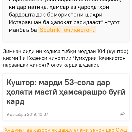
ки дар натиҷа, ҳамсар аз ҷароҳатҳои
бардошта дар бемористони шаҳри
Истаравшан ба ҳалокат расидааст”,-гуфт
манбаъ ба
Sputnik Тоҷикистон.
Зимнан оиди ин ҳодиса тибқи моддаи 104 (куштор)
қисми 1 и Кодекси ҷиноятии Ҷумҳурии Тоҷикистон
парвандаи ҷиноятӣ оғоз карда шудааст.
Куштор: марди 53-сола дар
ҳолати мастӣ ҳамсарашро буғӣ
кард
9 декабри 2019, 10:37
Хушунат ва ҳазору як дарду алами занон дар Суғд