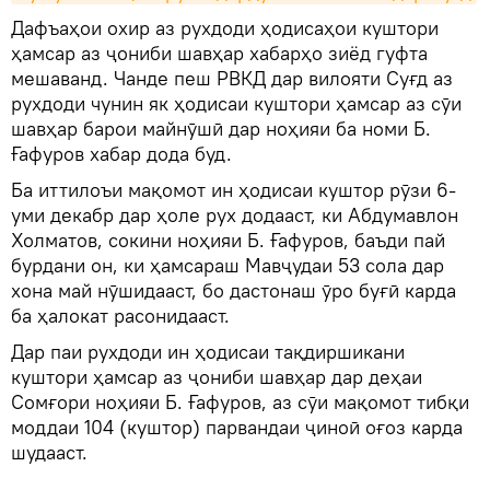
Дафъаҳои охир аз рухдоди ҳодисаҳои куштори
ҳамсар аз ҷониби шавҳар хабарҳо зиёд гуфта
мешаванд. Чанде пеш РВКД дар вилояти Суғд аз
рухдоди чунин як ҳодисаи куштори ҳамсар аз сӯи
шавҳар барои майнӯшӣ дар ноҳияи ба номи Б.
Ғафуров хабар дода буд.
Ба иттилоъи мақомот ин ҳодисаи куштор рӯзи 6-
уми декабр дар ҳоле рух додааст, ки Абдумавлон
Холматов, сокини ноҳияи Б. Ғафуров, баъди пай
бурдани он, ки ҳамсараш Мавҷудаи 53 сола дар
хона май нӯшидааст, бо дастонаш ӯро буғӣ карда
ба ҳалокат расонидааст.
Дар паи рухдоди ин ҳодисаи тақдиршикани
куштори ҳамсар аз ҷониби шавҳар дар деҳаи
Сомғори ноҳияи Б. Ғафуров, аз сӯи мақомот тибқи
моддаи 104 (куштор) парвандаи ҷиноӣ оғоз карда
шудааст.