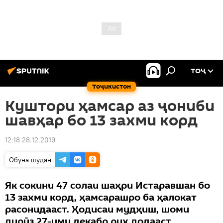
ТОҶ
Тоҷикистон
Куштори ҳамсар аз ҷониби
шавҳар бо 13 захми корд
12:18 28.12.2019
Обуна шудан
Як сокини 47 солаи шаҳри Истаравшан бо
13 захми корд, ҳамсарашро ба ҳалокат
расонидааст. Ҳодисаи мудҳиш, шоми
дирӯз 27-уми декабр рух додааст.