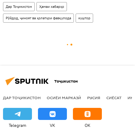
Дар Тоҷикистон
Ҳамаи хабарҳо
Рӯйдод, ҷиноят ва ҳолатҳои фавқулода
куштор
Тоҷикистон
ДАР ТОҶИКИСТОН
ОСИЁИ МАРКАЗӢ
РУСИЯ
СИЁСАТ
ИҚ
Telegram
VK
OK