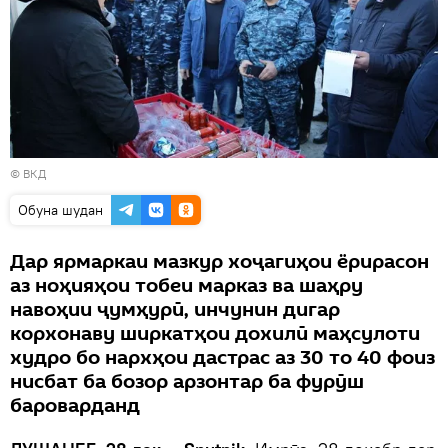
©
ВКД
Обуна шудан
Дар ярмаркаи мазкур хоҷагиҳои ёрирасон
аз ноҳияҳои тобеи марказ ва шаҳру
навоҳии ҷумҳурӣ, инчунин дигар
корхонаву ширкатҳои дохилӣ маҳсулоти
худро бо нархҳои дастрас аз 30 то 40 фоиз
нисбат ба бозор арзонтар ба фурӯш
бароварданд