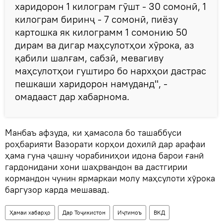
харидорон 1 килограм гӯшт - 30 сомонӣ, 1
килограм биринҷ - 7 сомонӣ, пиёзу
картошка як килограмм 1 сомонию 50
дирам ва дигар маҳсулотҳои хӯрока, аз
қабили шалғам, сабзӣ, мевагиву
маҳсулотҳои гуштиро бо нархҳои дастрас
пешкаши харидорон намуданд", -
омадааст дар хабарнома.
Манбаъ афзуда, ки ҳамасола бо ташаббуси
роҳбарияти Вазорати корҳои дохилӣ дар арафаи
ҳама гуна ҷашну чорабиниҳои идона барои ғанӣ
гардонидани хони шаҳрвандон ва дастгирии
кормандон чунин ярмаркаи молу маҳсулоти хӯрока
баргузор карда мешавад.
Ҳамаи хабарҳо
Дар Тоҷикистон
Иҷтимоъ
ВКД