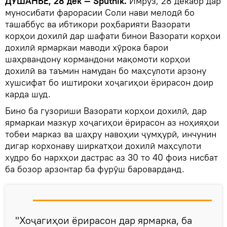
ДУШАНБЕ, 28 дек — Sputnik.
Имрӯз, 28 декабр дар
муносибати фарорасии Соли нави мелодӣ бо
ташаббус ва ибтикори роҳбарияти Вазорати
корҳои дохилӣ дар шафати бинои Вазорати корҳои
дохилӣ ярмаркаи маводи хӯрока барои
шаҳрвандону кормандони мақомоти корҳои
дохилӣ ва таъмин намудан бо маҳсулоти арзону
хушсифат бо иштироки хоҷагиҳои ёрирасон доир
карда шуд.
Бино ба гузориши Вазорати корҳои дохилӣ, дар
ярмаркаи мазкур хоҷагиҳои ёрирасон аз ноҳияҳои
тобеи марказ ва шаҳру навоҳии ҷумҳурӣ, инчунин
дигар корхонаву ширкатҳои дохилӣ маҳсулоти
худро бо нархҳои дастрас аз 30 то 40 фоиз нисбат
ба бозор арзонтар ба фурӯш бароварданд.
"Хоҷагиҳои ёрирасон дар ярмарка, ба