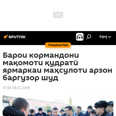
ТОҶ
Тоҷикистон
Барои кормандони
мақомоти қудратӣ
ярмаркаи маҳсулоти арзон
баргузор шуд
17:30 28.12.2019