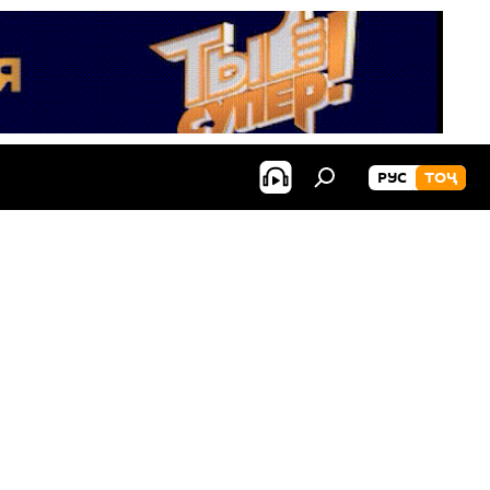
РУС
ТОҶ