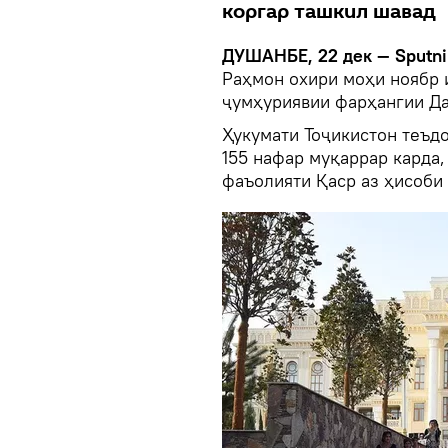
коргар ташкил шавад
ДУШАНБЕ, 22 дек — Sputni
Раҳмон охири моҳи ноябр 
ҷумҳуриявии фарҳангии Да
Ҳукумати Тоҷикистон теъд
155 нафар муқаррар карда,
фаъолияти Қаср аз ҳисоби