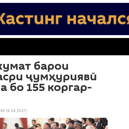
кумат барои
асри ҷумҳуриявӣ
а бо 155 коргар-
:38 19.04.2021
)