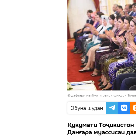
© дафтари матбуоти раисиҷумҳури Тоҷи
Обуна шудан
Ҳукумати Тоҷикистон қ
Данғара муассисаи дав