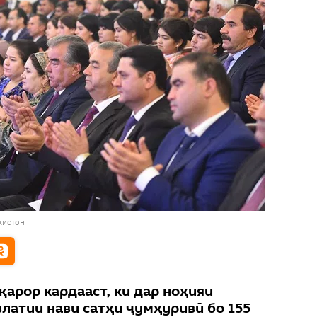
кистон
арор кардааст, ки дар ноҳияи
латии нави сатҳи ҷумҳуривӣ бо 155