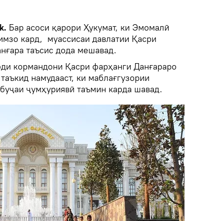
k.
Бар асоси қарори Ҳукумат, ки Эмомалӣ
имзо кард, муассисаи давлатии Қасри
нғара таъсис дода мешавад.
оди кормандони Қасри фарҳанги Данғараро
 таъкид намудааст, ки маблағгузории
 буҷаи ҷумҳуриявӣ таъмин карда шавад.