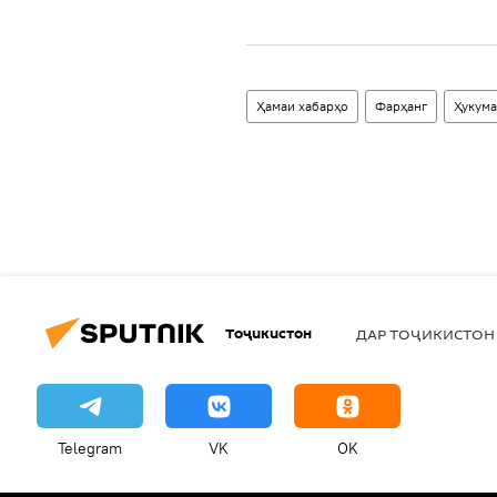
Ҳамаи хабарҳо
Фарҳанг
Ҳукума
Тоҷикистон
ДАР ТОҶИКИСТОН
Telegram
VK
OK