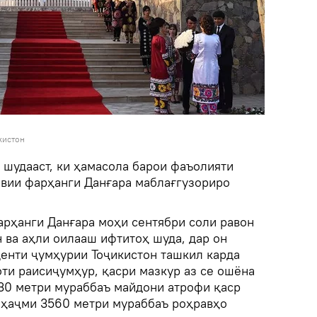
кистон
 шудааст, ки ҳамасола барои фаъолияти
вии фарҳанги Данғара маблағгузориро
рҳанги Данғара моҳи сентябри соли равон
 ва аҳли оилааш ифтитоҳ шуда, дар он
енти ҷумҳурии Тоҷикистон ташкил карда
оти раисиҷумҳур, қасри мазкур аз се ошёна
230 метри мураббаъ майдони атрофи қаср
р ҳаҷми 3560 метри мураббаъ роҳравҳо