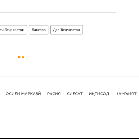
ти Тоҷикистон
Данғара
Дар Тоҷикистон
ОСИЁИ МАРКАЗӢ
РУСИЯ
СИЁСАТ
ИҚТИСОД
ҶАМЪИЯТ