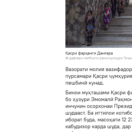
Қасри фарҳанги Данғара
© дафтари матбуоти раисиҷумҳури Тоҷи
Вазорати молия вазифадор
пурсамари Қасри ҷумҳурия
пешбинӣ кунад.
Бинои муҳташами Қасри фа
бо ҳузури Эмомалӣ Раҳмон
инчунин осорхонаи Презид
шудааст. Ба иттилои котиб
иборат буда, масоҳати 12 
кабудизор карда шуда, да