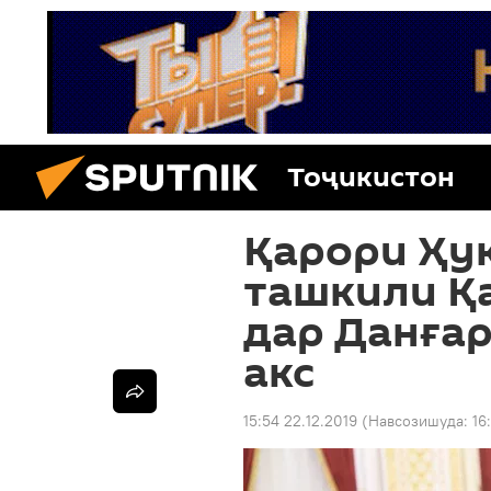
Тоҷикистон
Қарори Ҳу
ташкили Қ
дар Данғар
акс
15:54 22.12.2019
(Навсозишуда:
16