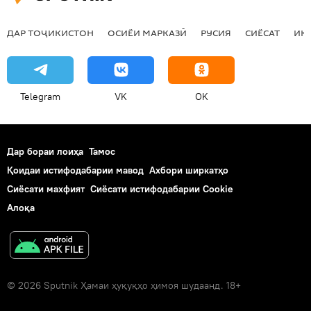
ДАР ТОҶИКИСТОН
ОСИЁИ МАРКАЗӢ
РУСИЯ
СИЁСАТ
ИҚ
Telegram
VK
OK
Дар бораи лоиҳа
Тамос
Қоидаи истифодабарии мавод
Ахбори ширкатҳо
Сиёсати махфият
Сиёсати истифодабарии Cookie
Алоқа
© 2026 Sputnik Ҳамаи ҳуқуқҳо ҳимоя шудаанд. 18+