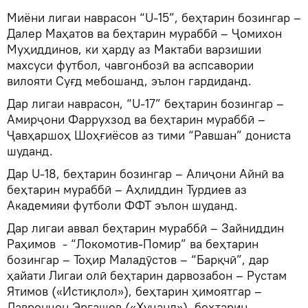
Миёни лигаи наврасон “U-15”, беҳтарин бозингар –
Далер Маҳатов ва беҳтарин мураббӣ – Ҷомихон
Муҳиддинов, ки ҳарду аз Мактаби варзишии
махсуси футбол, чавгонбозӣ ва аспсавории
вилояти Суғд мебошанд, эълон гардиданд.
Дар лигаи наврасон, “U-17” беҳтарин бозингар –
Амирҷони Фаррухзод ва беҳтарин мураббӣ –
Ҷавҳаршоҳ Шоҳғиёсов аз тими “Равшан” дониста
шуданд.
Дар U-18, беҳтарин бозингар – Алиҷони Айнӣ ва
беҳтарин мураббӣ – Аҳлиддин Турдиев аз
Академияи футболи ФФТ эълон шуданд.
Дар лигаи аввал беҳтарин мураббӣ – Зайниддин
Раҳимов - “Локомотив-Помир” ва беҳтарин
бозингар – Тоҳир Маладӯстов – “Барқчӣ”, дар
ҳайати Лигаи олӣ беҳтарин дарвозабон – Рустам
Ятимов («Истиқлол»), беҳтарин ҳимоятгар –
Давронҷон Эргашев («Хуҷанд»), беҳтарин