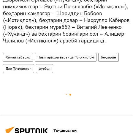
нимҳимоятгар – Эҳсони Панҷшанбе («Истиқлол»),
беҳтарин ҳамлагар – Шериддин Бобоев
(«Истиқлол»), беҳтарин довар – Насрулло Кабиров
(Норак), беҳтарин мураббӣ – Виталий Левченко
(«Хуҷанд») ва беҳтарин бозингари сол – Алишер
Ҷалилов («Истиқлол») арзёбӣ гардиданд.
Ҳамаи хабарҳо
Навигариҳои варзиши Тоҷикистон
беҳтарин
Дар Тоҷикистон
футбол
Тоҷикистон