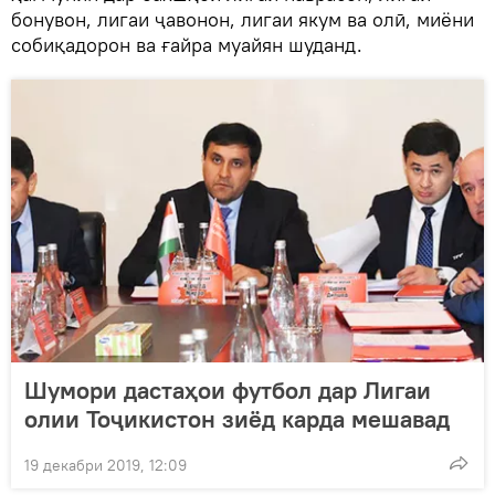
бонувон, лигаи ҷавонон, лигаи якум ва олӣ, миёни
собиқадорон ва ғайра муайян шуданд.
Шумори дастаҳои футбол дар Лигаи
олии Тоҷикистон зиёд карда мешавад
19 декабри 2019, 12:09