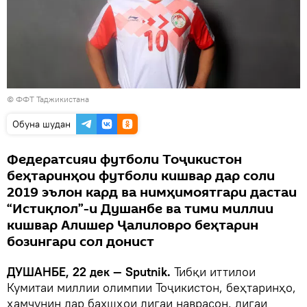
© ФФТ Таджикистана
Обуна шудан
Федератсияи футболи Тоҷикистон
беҳтаринҳои футболи кишвар дар соли
2019 эълон кард ва нимҳимоятгари дастаи
“Истиқлол”-и Душанбе ва тими миллии
кишвар Алишер Ҷалиловро беҳтарин
бозингари сол донист
ДУШАНБЕ, 22 дек — Sputnik.
Тибқи иттилои
Кумитаи миллии олимпии Тоҷикистон, беҳтаринҳо,
ҳамчунин дар бахшҳои лигаи наврасон, лигаи