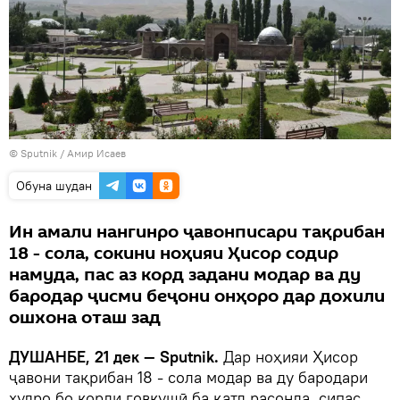
©
Sputnik
/ Амир Исаев
Обуна шудан
Ин амали нангинро ҷавонписари тақрибан
18 - сола, сокини ноҳияи Ҳисор содир
намуда, пас аз корд задани модар ва ду
бародар ҷисми беҷони онҳоро дар дохили
ошхона оташ зад
ДУШАНБЕ, 21 дек — Sputnik.
Дар ноҳияи Ҳисор
ҷавони тақрибан 18 - сола модар ва ду бародари
худро бо корди говкушӣ ба қатл расонда, сипас