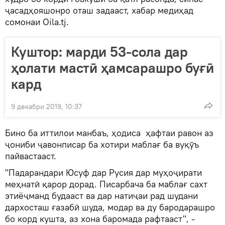
ҷасадҳояшонро оташ задааст, хабар медиҳад
сомонаи Oila.tj.
Куштор: марди 53-сола дар
ҳолати мастӣ ҳамсарашро буғӣ
кард
9 декабри 2019, 10:37
Бино ба иттилои манбаъ, ҳодиса ҳафтаи равон аз
ҷониби ҷавонписар ба хотири маблағ ба вуқӯъ
пайвастааст.
"Падарандари Юсуф дар Русия дар муҳоҷирати
меҳнатӣ қарор дорад. Писарбача ба маблағ сахт
этиёҷманд будааст ва дар натиҷаи рад шудани
дархосташ ғазабӣ шуда, модар ва ду бародарашро
бо корд кушта, аз хона баромада рафтааст", -