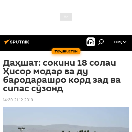
ТОҶ
Тоҷикистон
Даҳшат: сокини 18 солаи
Ҳисор модар ва ду
бародарашро корд зад ва
сипас сӯзонд
14:30 21.12.2019