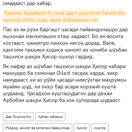
омадааст дар хабар.
Қазияи Ҳувайдои 5-сола: даст доштани Сёмин ба 
куштор исбот шуд, вале айбдорияш не
Пас аз як рӯзи баргашт ҷасади пайвандонашро дар
ошхонаи манзилашон оташ задааст. Бо ин восита
хостааст, ҷиноятро пинҳон нигоҳ дорад. Вале,
ҳангоми таҳқиқи ҳодиса ҷиноят аз ҷониби шӯъбаи
ташхиси шаҳри Ҳисор ошкор гардид.
Як нафар аз шӯъбаи ташхиси шаҳри Ҳисор хабари
мазкурро ба сомонаи Oila.tl тасдиқ карда, зикр
намудааст, ки аз рӯйи ҷасади нимсӯхтаи маҳрумон
муайян шуд, ки онҳо бар асари корзанӣ кушта
шудаанд. Ҷасадҳои кушташудагон дар деҳаи
Арбобии шаҳри Ҳисор ба хок супорида шудааст.
Дар Тоҷикистон
Ҳамаи хабарҳо
Рӯйдод, ҷиноят ва ҳолатҳои фавқулода
Ҳисор
куштор