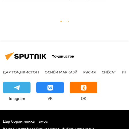
Тоҷикистон
ДАР ТОҶИКИСТОН
ОСИЁИ МАРКАЗӢ
РУСИЯ
СИЁСАТ
ИҚ
Telegram
VK
OK
Дар бораи лоиҳа
Тамос