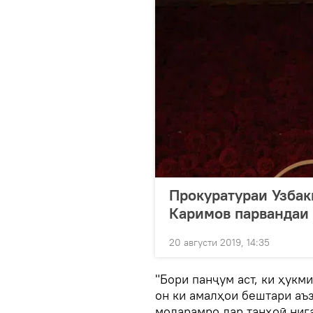
Прокуратураи Узбак
Каримов парвандаи 
20 августи 2019, 14:35
"Бори панҷум аст, ки ҳукм
он ки амалҳои бештари аъ
модарамро дар танҳоӣ ниг