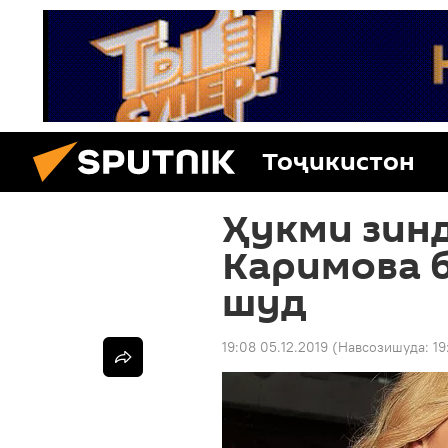
Тоҷикистон
Ҳукми зин
Каримова 
шуд
19:08 05.12.2019
(Навсозишуда:
19