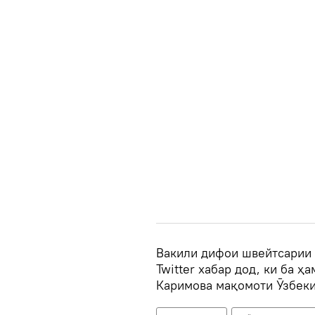
Вакили дифои швейтсарии 
Twitter хабар дод, ки ба ҳ
Каримова мақомоти Ӯзбеки