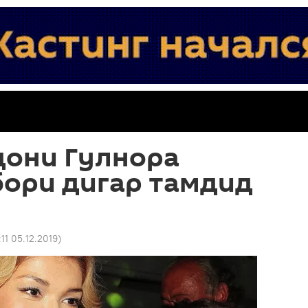
дони Гулнора
бори дигар тамдид
:11 05.12.2019
)