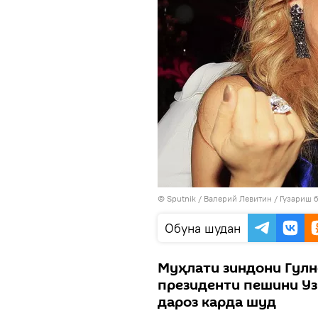
©
Sputnik
/ Валерий Левитин
/
Гузариш 
Обуна шудан
Муҳлати зиндони Гулн
президенти пешини Уз
дароз карда шуд