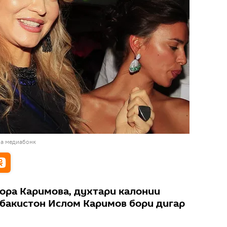
ба медиабонк
ора Каримова, духтари калонии
бакистон Ислом Каримов бори дигар