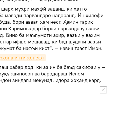
 шарҳ муҳри махфӣ заданд, ки ҳатто
ба маводи парвандаро надоранд. Ин хилофи
буда, бори аввал ҳам нест. Ҳамин тариқ
они Каримова дар бораи парвандаву вазъи
д. Бино ба маълумоти ахир, вазъи ӯ вахим
салтар ифшо мешавад, ки бад шудани вазъи
кумат ба нафъи кист", — навиштааст Имон.
рхона интиқол ёфт
еш хабар дод, ки аз ин ба баъд саҳифаи ӯ —
m ҳуқуқшиносон ва бародараш Ислом
ндон зиндагӣ мекунад, идора хоҳанд кард.