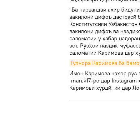
"Ба парвандаи ахир бидуни
вакилони дифоъ дастрасӣ 
Конститутсияи Узбакистон 
вакилони дифоъ ва наздик
саломатии ӯ хабар надоран
аст. Рӯзҳои наздик муфас
саломатии Каримова дар ҳу
Гулнора Каримова ба бемо
Имон Каримова чаҳор рӯз п
iman.k17-ро дар Instagra
Каримови хурдӣ, ки дар Ло