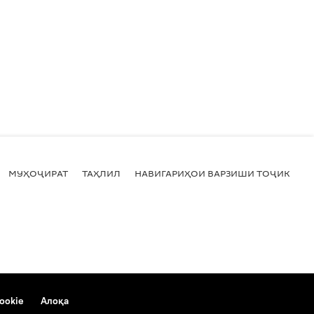
МУҲОҶИРАТ
ТАҲЛИЛ
НАВИГАРИҲОИ ВАРЗИШИ ТОҶИКИСТ
ookie
Алоқа