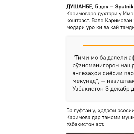
ДУШАНБЕ, 5 дек — Sputnik
Каримоваро духтари ӯ Имо
коштааст.
Вале Каримоваи 
модари ӯро кӣ ва кай тамди
"Тими мо ба далели 
рӯзноманигорон нашр
ангезаҳои сиёсии пар
мекунад", — навиштаа
Узбакистон 3 декабр д
Ба гуфтаи ӯ, ҳадафи асоси
Каримова дар тамоми мушк
Узбакистон аст.