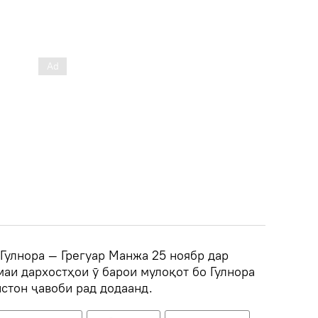
Гулнора — Грегуар Манжа 25 ноябр дар
амаи дархостҳои ӯ барои мулоқот бо Гулнора
стон ҷавоби рад додаанд.