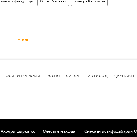
ҳолатҳои фавқулода
Осиёи Марказӣ
Гулнора Каримова
ОСИЁИ МАРКАЗӢ
РУСИЯ
СИЁСАТ
ИҚТИСОД
ҶАМЪИЯТ
Ахбори ширкатҳо
Сиёсати махфият
Сиёсати истифодабарии C