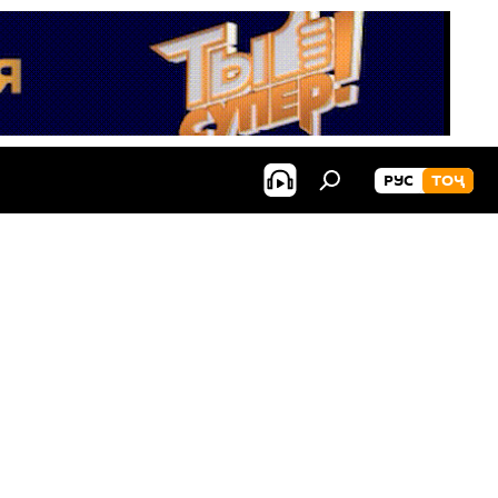
РУС
ТОҶ