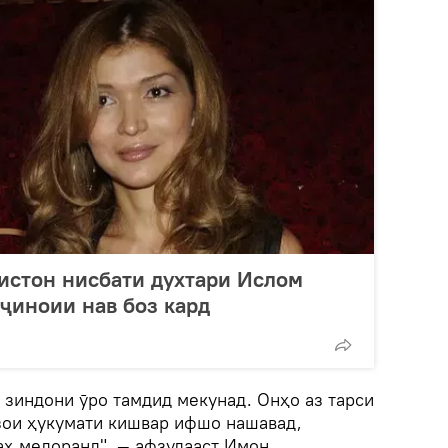
истон нисбати духтари Ислом
ҷиноии нав боз кард
и зиндони ӯро тамдид мекунад. Онҳо аз тарси
зои ҳукумати кишвар ифшо нашавад,
аҳ медоранд", — афзудааст Имон.