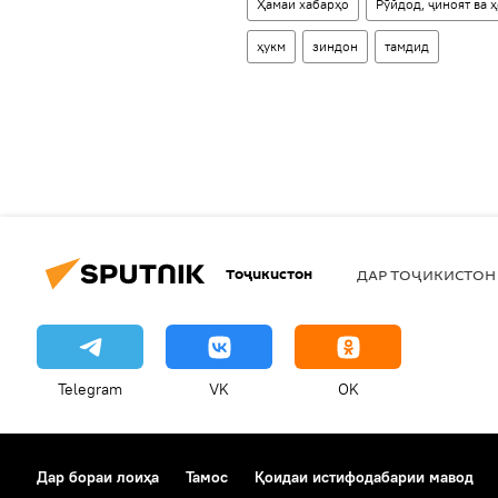
Ҳамаи хабарҳо
Рӯйдод, ҷиноят ва 
ҳукм
зиндон
тамдид
Тоҷикистон
ДАР ТОҶИКИСТОН
Telegram
VK
OK
Дар бораи лоиҳа
Тамос
Қоидаи истифодабарии мавод