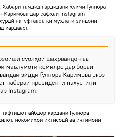
.
Хабари тамдид гардидани ҳукми Гулнора
н Каримова дар сафҳаи
Instagram
хурдӣ нагуфтааст, ки муҳлати зиндони
д кардааст.
афзоиши суолҳои шаҳрвандон ва
и маълумоти комилро дар бораи
вандаи зидди Гулнора Каримова оғоз
ст набераи президенти нахустини
ар ​Instagram.
и тафтишот айбдор кардани Гулнора
илот, нокомиҳои иқтисодӣ ва иҷтимоии