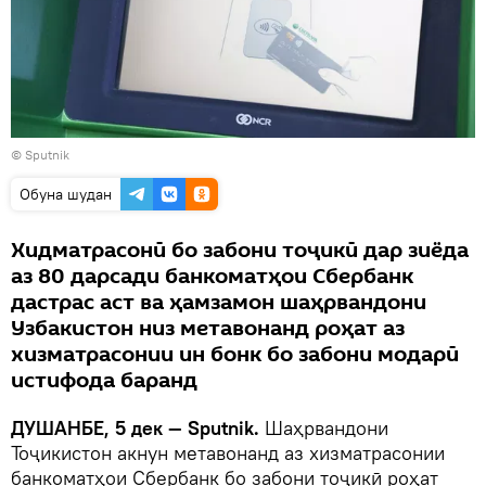
©
Sputnik
Обуна шудан
Хидматрасонӣ бо забони тоҷикӣ дар зиёда
аз 80 дарсади банкоматҳои Сбербанк
дастрас аст ва ҳамзамон шаҳрвандони
Узбакистон низ метавонанд роҳат аз
хизматрасонии ин бонк бо забони модарӣ
истифода баранд
ДУШАНБЕ, 5 дек — Sputnik.
Шаҳрвандони
Тоҷикистон акнун метавонанд аз хизматрасонии
банкоматҳои Сбербанк бо забони тоҷикӣ роҳат