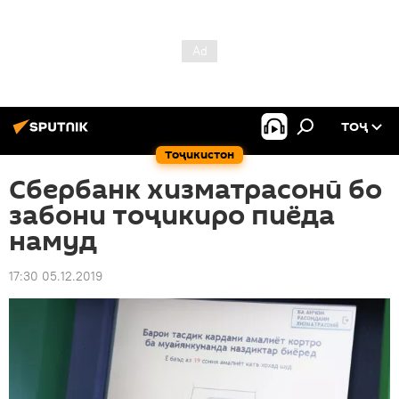
ТОҶ
Тоҷикистон
Сбербанк хизматрасонӣ бо
забони тоҷикиро пиёда
намуд
17:30 05.12.2019