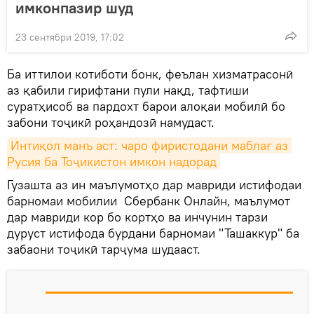
имконпазир шуд
23 сентябри 2019, 17:02
Ба иттилои котиботи бонк, феълан хизматрасонӣ
аз қабили гирифтани пули нақд, тафтиши
суратҳисоб ва пардохт барои алоқаи мобилӣ бо
забони тоҷикӣ роҳандозӣ намудаст.
Интиқол манъ аст: чаро фиристодани маблағ аз 
Русия ба Тоҷикистон имкон надорад
Гузашта аз ин маълумотҳо дар мавриди истифодаи
барномаи мобилии Сбербанк Онлайн, маълумот
дар мавриди кор бо кортҳо ва инчунин тарзи
дуруст истифода бурдани барномаи "Ташаккур" ба
забаони тоҷикӣ тарҷума шудааст.