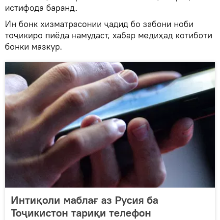
истифода баранд.
Ин бонк хизматрасонии ҷадид бо забони ноби
тоҷикиро пиёда намудаст, хабар медиҳад котиботи
бонки мазкур.
Интиқоли маблағ аз Русия ба
Тоҷикистон тариқи телефон