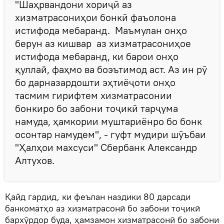
"Шаҳрвандони хориҷӣ аз
хизматрасониҳои бонкӣ фаъолона
истифода мебаранд. Маъмулан онҳо
берун аз кишвар аз хизматрасониҳое
истифода мебаранд, ки барои онҳо
қуллай, фаҳмо ва боэътимод аст. Аз ин рӯ
бо дарназардошти эҳтиёҷоти онҳо
тасмим гирифтем хизматрасонии
бонкиро бо забони тоҷикӣ тарҷума
намуда, ҳамкории муштариёнро бо бонк
осонтар намудем",
- гуфт мудири шӯъбаи
"Ҳалҳои махсуси" Сбербанк Александр
Алтухов.
Қайд гардид, ки феълан наздики 80 дарсади
банкоматҳо аз хизматрасонӣ бо забони тоҷикӣ
бархӯрдор буда, ҳамзамон хизматрасонӣ бо забони