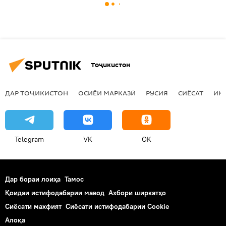
Тоҷикистон
ДАР ТОҶИКИСТОН
ОСИЁИ МАРКАЗӢ
РУСИЯ
СИЁСАТ
ИҚ
Telegram
VK
OK
Дар бораи лоиҳа
Тамос
Қоидаи истифодабарии мавод
Ахбори ширкатҳо
Сиёсати махфият
Сиёсати истифодабарии Cookie
Алоқа