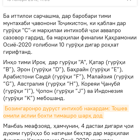
Ба иттилои сарчашма, дар баробари тими
мунтахаби ҷавонони Тоҷикистон, ки қаблан дар
гурӯҳи "С"-и марҳилаи интихобӣ ҷои аввалро
сазовор гардид, ба марҳилаи финалии Қаҳрамонии
Осиё-2020 ғолибони 10 гурӯҳи дигар роҳхат
гирифтанд.
Инҳо тими Ироқ дар гурӯҳи "А", Қатар (гурӯҳи
“В”), Эрон (гурӯҳи “D”), Баҳрайн (гурӯҳи “Е”),
Арабистони Саудӣ (гурӯҳи “F”), Малайзия (гурӯҳи
“G”), Австралия (гурӯҳи “Н”), Кореяи Ҷанубӣ
(гурӯҳи “I”), Ҷопон (гурӯҳи “J”) ва Индонезия
(гурӯҳи “K”) мебошанд.
Бозингаронро дуруст интихоб накардам: Тошев 
омили аслии бохти тимашро шарҳ дод
Манбаъ меафзояд, ҳамчунин, 4 дастаи дигари ҷои
дуюми гурӯҳҳо бо натиҷаи беҳтар дар марҳилаи