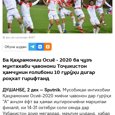
© акс аз сомонаи ФФТ
Обуна шудан
Ба Қаҳрамонии Осиё - 2020 ба ҷузъ
мунтахаби ҷавонони Тоҷикистон
ҳамчунин ғолибони 10 гурӯҳи дигар
роҳхат гирифтанд
ДУШАНБЕ, 2 дек — Sputnik.
Мусобиқаи интихобии
Қаҳрамонии Осиё-2020 миёни ҷавонон дар гурӯҳи
"А" анҷом ёфт ва ҳамаи иштирокчиёни марҳилаи
финалӣ, ки 14-31 октябри соли оянда дар
Узбакистон доир мегардад, маълум шуданд, хабар