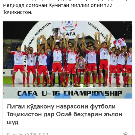
медиҳад сомонаи Кумитаи миллии олимпии
Тоҷикистон.
Лигаи кӯдакону наврасони футболи
Тоҷикистон дар Осиё беҳтарин эълон
шуд
13 ноябри 2019, 11:00