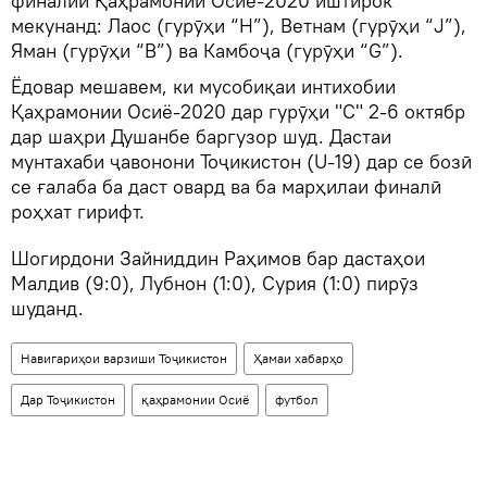
финалии Қаҳрамонии Осиё-2020 иштирок
мекунанд: Лаос (гурӯҳи “Н”), Ветнам (гурӯҳи “J”),
Яман (гурӯҳи “В”) ва Камбоҷа (гурӯҳи “G”).
Ёдовар мешавем, ки мусобиқаи интихобии
Қаҳрамонии Осиё-2020 дар гурӯҳи "С" 2-6 октябр
дар шаҳри Душанбе баргузор шуд. Дастаи
мунтахаби ҷавонони Тоҷикистон (U-19) дар се бозӣ
се ғалаба ба даст овард ва ба марҳилаи финалӣ
роҳхат гирифт.
Шогирдони Зайниддин Раҳимов бар дастаҳои
Малдив (9:0), Лубнон (1:0), Сурия (1:0) пирӯз
шуданд.
Навигариҳои варзиши Тоҷикистон
Ҳамаи хабарҳо
Дар Тоҷикистон
қаҳрамонии Осиё
футбол