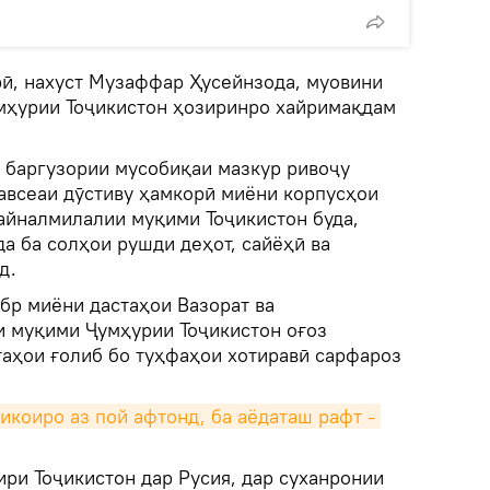
ӣ, нахуст Музаффар Ҳусейнзода, муовини
мҳурии Тоҷикистон ҳозиринро хайримақдам
з баргузории мусобиқаи мазкур ривоҷу
тавсеаи дӯстиву ҳамкорӣ миёни корпусҳои
айналмилалии муқими Тоҷикистон буда,
а ба солҳои рушди деҳот, сайёҳӣ ва
д.
бр миёни дастаҳои Вазорат ва
 муқими Ҷумҳурии Тоҷикистон оғоз
таҳои ғолиб бо туҳфаҳои хотиравӣ сарфароз
коиро аз пой афтонд, ба аёдаташ рафт - 
ри Тоҷикистон дар Русия, дар суханронии