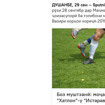
ДУШАНБЕ, 29 сен — Sputni
рӯзи 28 сентябр дар Маҷм
ҷоизасупорӣ ба ғолибони 
Вазири корҳои хориҷӣ-2019
Боз муштзанӣ: моҷа
“Хатлон”-у “Истара