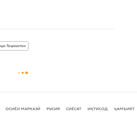
иши Тоҷикистон
ОСИЁИ МАРКАЗӢ
РУСИЯ
СИЁСАТ
ИҚТИСОД
ҶАМЪИЯТ