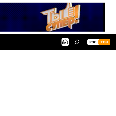
РУС
ТОҶ