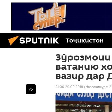
Тоҷикистон
Зӯрозмоии
ватанию х
вазир дар
21:00 29.09.2019
(Навсозишуда:
2