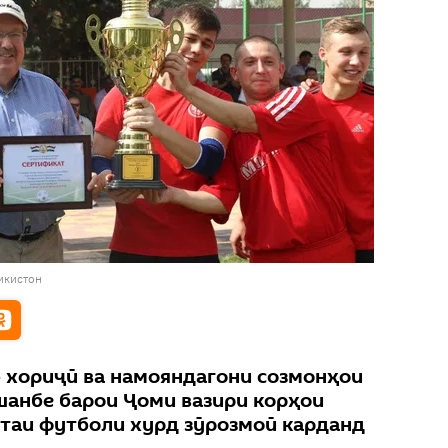
икистон
 хориҷӣ ва намояндагони созмонҳои
анбе барои Ҷоми вазири корҳои
штаи футболи хурд зӯрозмоӣ карданд