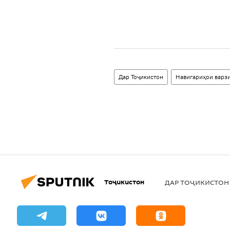
Дар Тоҷикистон
Навигариҳои варз
Тоҷикистон
ДАР ТОҶИКИСТОН