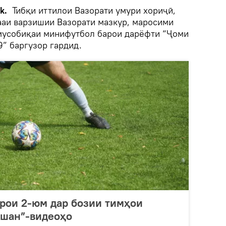
k.
Тибқи иттилои Вазорати умури хориҷӣ,
ааи варзишии Вазорати мазкур, маросими
мусобиқаи минифутбол барои дарёфти “Ҷоми
” баргузор гардид.
рои 2-юм дар бозии тимҳои
вшан”-видеоҳо