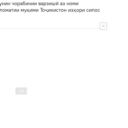
чунин чорабинии варзишӣ аз номи
ломатии муқими Тоҷикистон изҳори сипос