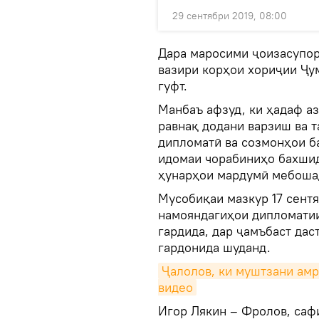
29 сентябри 2019, 08:00
Дара маросими ҷоизасупор
вазири корҳои хориҷии Ҷу
гуфт.
Манбаъ афзуд, ки ҳадаф а
равнақ додани варзиш ва 
дипломатӣ ва созмонҳои б
идомаи чорабиниҳо бахшид
ҳунарҳои мардумӣ мебоша
Мусобиқаи мазкур 17 сентя
намояндагиҳои дипломатии
гардида, дар ҷамъбаст дас
гардонида шуданд.
Ҷалолов, ки муштзани амри
видео
Игор Лякин – Фролов, сафи