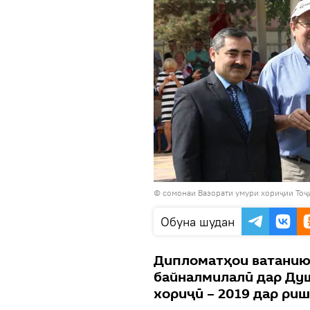
© сомонаи Вазорати умури хориҷии Тоҷ
Обуна шудан
Дипломатҳои ватанию
байналмилалӣ дар Душ
хориҷӣ – 2019 дар ри