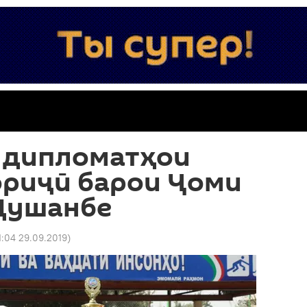
 дипломатҳои
ориҷӣ барои Ҷоми
 Душанбе
1:04 29.09.2019
)