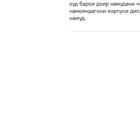
худ барои доир намудани 
намояндагони корпуси дип
намуд.