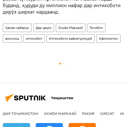
буданд, ҳудуди ду миллион нафар дар интихоботи
дирӯз ширкат кардаанд.
Ҳамаи хабарҳо
Дар ҷаҳон
Осиёи Марказӣ
Толибон
вокуниш
интихобот
Интихоботи раёсатҷумҳурӣ
Афғонистон
Тоҷикистон
ДАР ТОҶИКИСТОН
ОСИЁИ МАРКАЗӢ
РУСИЯ
СИЁСАТ
ИҚ