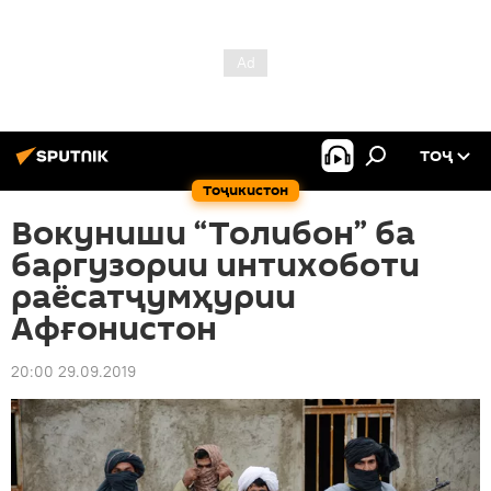
ТОҶ
Тоҷикистон
Вокуниши “Толибон” ба
баргузории интихоботи
раёсатҷумҳурии
Афғонистон
20:00 29.09.2019