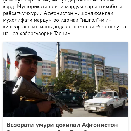
кард: Мушорикати поини мардум дар интихоботи
раёсатҷумҳурии Афғонистон нишондиҳандаи
мухолифати мардум бо идомаи "ишғол"-и ин
кишвар аст, иттилоъ додааст сомонаи Parstoday ба
нац аз хабаргузории Тасним.
Вазорати умури дохилаи Афғонистон