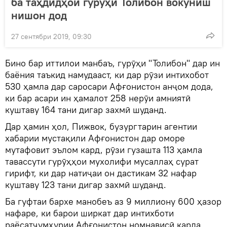
ба таҳдидҳои гурӯҳи Толибон вокуниш
нишон дод
27 сентябри 2019, 09:30
Бино бар иттилои манбаъ, гурӯҳи "Толибон" дар ин
баёния таъкид намудааст, ки дар рӯзи интихобот
530 ҳамла дар саросари Афғонистон анҷом дода,
ки бар асари ин ҳамалот 258 нерӯи амниятӣ
куштаву 164 тани дигар захмӣ шуданд.
Дар ҳамин ҳол, Пижвок, бузургтарин агентии
хабарии мустақили Афғонистон дар оморе
мутафовит эълом кард, рӯзи гузашта 113 ҳамла
тавассути гурӯҳҳои мухолифи мусаллаҳ сурат
гирифт, ки дар натиҷаи он дастикам 32 нафар
куштаву 123 тани дигар захмӣ шуданд.
Ба гуфтаи бархе манобеъ аз 9 миллиону 600 ҳазор
нафаре, ки барои ширкат дар интихботи
раёсатҷумҳурии Афғонистон номнависӣ карда