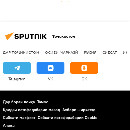
Тоҷикистон
ДАР ТОҶИКИСТОН
ОСИЁИ МАРКАЗӢ
РУСИЯ
СИЁСАТ
ИҚ
Telegram
VK
OK
Дар бораи лоиҳа
Тамос
Қоидаи истифодабарии мавод
Ахбори ширкатҳо
Сиёсати махфият
Сиёсати истифодабарии Cookie
Алоқа