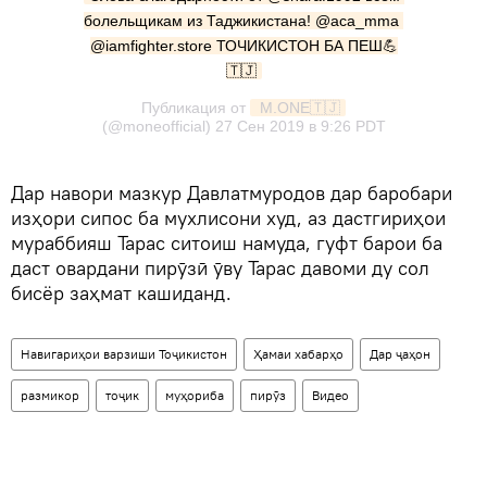
болельщикам из Таджикистана! @aca_mma 
@iamfighter.store ТОЧИКИСТОН БА ПЕШ💪
🇹🇯
Публикация от
 M.ONE🇹🇯
(@moneofficial)
27 Сен 2019 в 9:26 PDT
Дар навори мазкур Давлатмуродов дар баробари
изҳори сипос ба мухлисони худ, аз дастгириҳои
мураббияш Тарас ситоиш намуда, гуфт барои ба
даст овардани пирӯзӣ ӯву Тарас давоми ду сол
бисёр заҳмат кашиданд.
Навигариҳои варзиши Тоҷикистон
Ҳамаи хабарҳо
Дар ҷаҳон
размикор
тоҷик
муҳориба
пирӯз
Видео