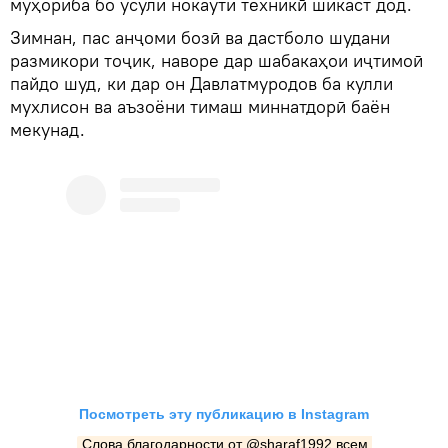
муҳориба бо усули нокаути техникӣ шикаст дод.
Зимнан, пас анҷоми бозӣ ва дастболо шудани
размикори тоҷик, наворе дар шабакаҳои иҷтимоӣ
пайдо шуд, ки дар он Давлатмуродов ба кулли
мухлисон ва аъзоёни тимаш миннатдорӣ баён
мекунад.
Посмотреть эту публикацию в Instagram
Слова благодарности от @sharaf1992 всем 