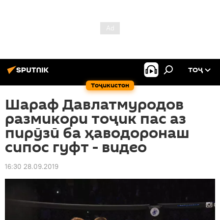
ТОҶ
Тоҷикистон
Шараф Давлатмуродов
размикори тоҷик пас аз
пирӯзӣ ба ҳаводоронаш
сипос гуфт - видео
16:30 28.09.2019