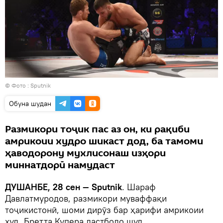
© Фото : Sputnik
Обуна шудан
Размикори тоҷик пас аз он, ки рақиби
амрикоии худро шикаст дод, ба тамоми
ҳаводорону мухлисонаш изҳори
миннатдорӣ намудаст
ДУШАНБЕ, 28 сен — Sputnik
. Шараф
Давлатмуродов, размикори муваффақи
тоҷикистонӣ, шоми дирӯз бар ҳарифи амрикоии
худ, Бретта Купера дастболо шуд.