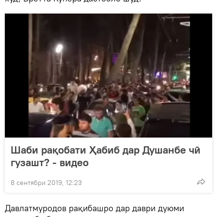
Шаби рақобати Ҳабиб дар Душанбе чӣ
гузашт? - видео
8 сентябри 2019, 12:23
Давлатмуродов рақибашро дар даври дуюми