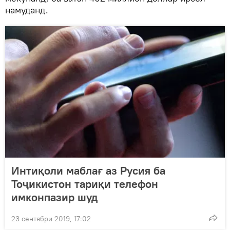
намуданд.
Интиқоли маблағ аз Русия ба
Тоҷикистон тариқи телефон
имконпазир шуд
23 сентябри 2019, 17:02