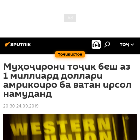
ТОҶ
Тоҷикистон
Муҳоҷирони тоҷик беш аз
1 миллиард доллари
амрикоиро ба ватан ирсол
намуданд
20:30 24.09.2019