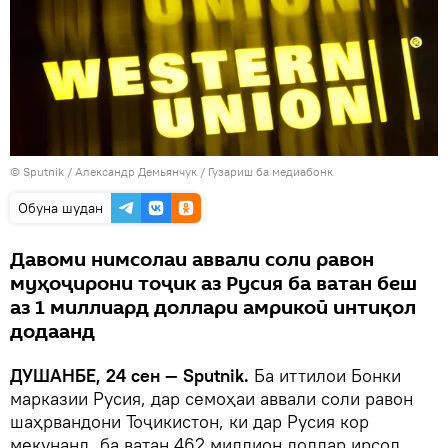
©
Sputnik
/ Александр Демьянчук
/
Гузариш ба медиабонк
Обуна шудан
Давоми нимсолаи аввали соли равон
муҳоҷирони тоҷик аз Русия ба ватан беш
аз 1 миллиард доллари амрикоӣ интиқол
додаанд
ДУШАНБЕ, 24 сен — Sputnik.
Ба иттилои Бонки
марказии Русия, дар семоҳаи аввали соли равон
шаҳрвандони Тоҷикистон, ки дар Русия кор
мекунанд, ба ватан 462 миллион доллар ирсол