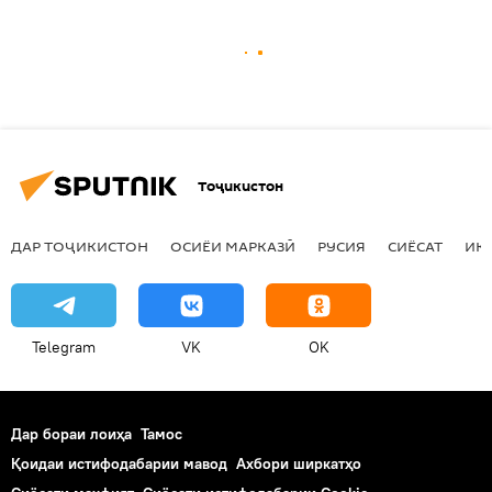
Тоҷикистон
ДАР ТОҶИКИСТОН
ОСИЁИ МАРКАЗӢ
РУСИЯ
СИЁСАТ
ИҚ
Telegram
VK
OK
Дар бораи лоиҳа
Тамос
Қоидаи истифодабарии мавод
Ахбори ширкатҳо