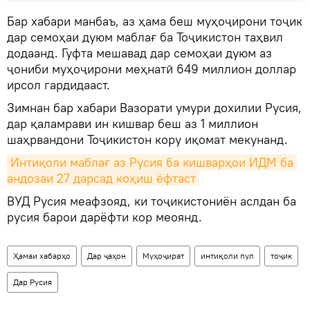
Бар хабари манбаъ, аз ҳама беш муҳоҷирони тоҷик
дар семоҳаи дуюм маблағ ба Тоҷикистон таҳвил
додаанд. Гуфта мешавад дар семоҳаи дуюм аз
ҷониби муҳоҷирони меҳнатӣ 649 миллион доллар
ирсол гардидааст.
Зимнан бар хабари Вазорати умури дохилии Русия,
дар қаламрави ин кишвар беш аз 1 миллион
шаҳрвандони Тоҷикистон кору иқомат мекунанд.
Интиқоли маблағ аз Русия ба кишварҳои ИДМ ба 
андозаи 27 дарсад коҳиш ёфтаст
ВУД Русия меафзояд, ки тоҷикистониён аслдан ба
русия барои дарёфти кор меоянд.
Ҳамаи хабарҳо
Дар ҷаҳон
Муҳоҷират
интиқоли пул
тоҷик
Дар Русия